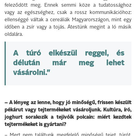
feleződött meg. Ennek semmi köze a tudatossághoz
vagy az egészséghez, csak a rossz kommunikációhoz:
ellenséggé váltak a cereáliák Magyarországon, mint egy
időben a zsír vagy a tojás. Átestünk megint a ló másik
oldalára.
A túró elkészül reggel, és
délután már meg lehet
vásárolni."
– A lényeg az lenne, hogy jó
minőségű, frissen készült
pékárut
vagy tejtermékeket vásároljunk. Kultúra, író,
joghurt sorakozik a tejivóik polcain: miért kezdtek
tejtermékeket is gyártani?
– Mert nem találtunk megfelelő minőségű tejet, túrót,