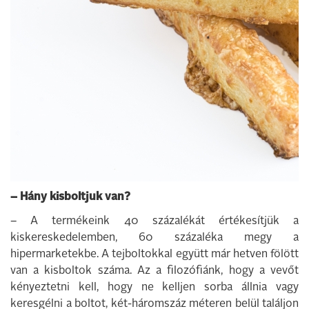
– Hány kisboltjuk van?
– A termékeink 40 százalékát értékesítjük a
kiskereskedelemben, 60 százaléka megy a
hipermarketekbe. A tejboltokkal együtt már hetven fölött
van a kisboltok száma. Az a filozófiánk, hogy a vevőt
kényeztetni kell, hogy ne kelljen sorba állnia vagy
keresgélni a boltot, két-háromszáz méteren belül találjon