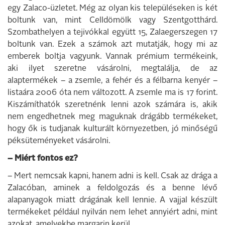
egy Zalaco-üzletet. Még az olyan kis településeken is két
boltunk van, mint Celldömölk vagy Szentgotthárd.
Szombathelyen a tejivókkal együtt 15, Zalaegerszegen 17
boltunk van. Ezek a számok azt mutatják, hogy mi az
emberek boltja vagyunk. Vannak prémium termékeink,
aki ilyet szeretne vásárolni, megtalálja, de az
alaptermékek – a zsemle, a fehér és a félbarna kenyér –
listaára 2006 óta nem változott. A zsemle ma is 17 forint.
Kiszámíthatók szeretnénk lenni azok számára is, akik
nem engedhetnek meg maguknak drágább termékeket,
hogy ők is tudjanak kulturált környezetben, jó minőségű
péksüteményeket vásárolni.
– Miért fontos ez?
– Mert nemcsak kapni, hanem adni is kell. Csak az drága a
Zalacóban, aminek a feldolgozás és a benne lévő
alapanyagok miatt drágának kell lennie. A vajjal készült
termékeket például nyilván nem lehet annyiért adni, mint
azokat, amelyekbe margarin kerül.