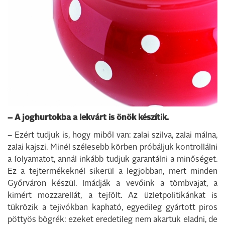
– A joghurtokba a lekvárt is önök készítik.
– Ezért tudjuk is, hogy miből van: zalai szilva, zalai málna,
zalai kajszi. Minél szélesebb körben próbáljuk kontrollálni
a folyamatot, annál inkább tudjuk garantálni a minőséget.
Ez a tejtermékeknél sikerül a legjobban, mert minden
Győrváron készül. Imádják a vevőink a tömbvajat, a
kimért mozzarellát, a tejfölt. Az üzletpolitikánkat is
tükrözik a tejivókban kapható, egyedileg gyártott piros
pöttyös bögrék: ezeket eredetileg nem akartuk eladni, de