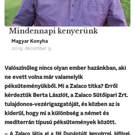
Mindennapi kenyerünk
Magyar Konyha
2019. december 9.
Valószínűleg nincs olyan ember hazánkban, aki
ne evett volna már valamelyik
péksüteményükből. Mi a Zalaco titka? Erről
kérdeztük Berta Lászlót, a Zalaco Sütőipari Zrt.
tulajdonos-vezérigazgatóját, és közben az is
kiderül, hogy mi a különbség a német és
mediterrán típusú péksütemények között.
– A Zalaco látja el a fél Dunántúlt kenyérrel, kiflivel,