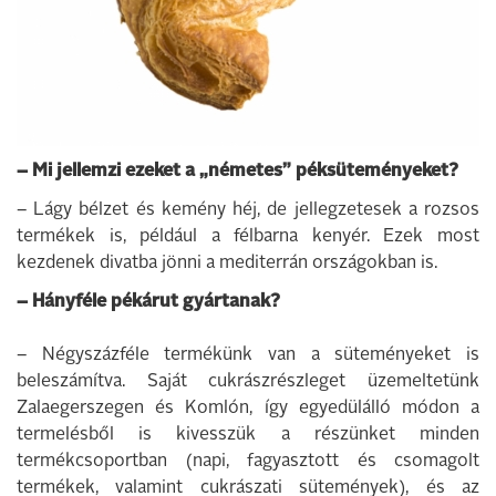
– Mi jellemzi ezeket a „németes” péksüteményeket?
– Lágy bélzet és kemény héj, de jellegzetesek a rozsos
termékek is, például a félbarna kenyér. Ezek most
kezdenek divatba jönni a mediterrán országokban is.
– Hányféle pékárut gyártanak?
– Négyszázféle termékünk van a süteményeket is
beleszámítva. Saját cukrászrészleget üzemeltetünk
Zalaegerszegen és Komlón, így egyedülálló módon a
termelésből is kivesszük a részünket minden
termékcsoportban (napi, fagyasztott és csomagolt
termékek, valamint cukrászati sütemények), és az