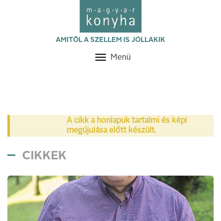
AMITŐL A SZELLEM IS JÓLLAKIK
Menü
Toggle
navigation
A cikk a honlapuk tartalmi és képi
megújulása előtt készült.
CIKKEK