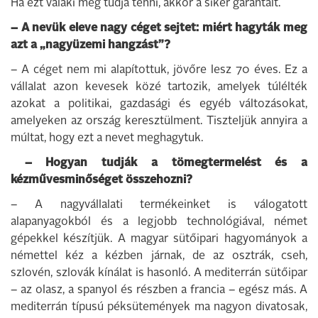
Ha ezt valaki meg tudja tenni, akkor a siker garantált.
– A nevük eleve nagy céget sejtet: miért hagyták meg
azt a „nagyüzemi hangzást”?
– A céget nem mi alapítottuk, jövőre lesz 70 éves. Ez a
vállalat azon kevesek közé tartozik, amelyek túlélték
azokat a politikai, gazdasági és egyéb változásokat,
amelyeken az ország keresztülment. Tiszteljük annyira a
múltat, hogy ezt a nevet meghagytuk.
– Hogyan tudják a tömegtermelést és a
kézművesminőséget összehozni?
– A nagyvállalati termékeinket is válogatott
alapanyagokból és a legjobb technológiával, német
gépekkel készítjük. A magyar sütőipari hagyományok a
némettel kéz a kézben járnak, de az osztrák, cseh,
szlovén, szlovák kínálat is hasonló. A mediterrán sütőipar
– az olasz, a spanyol és részben a francia – egész más. A
mediterrán típusú péksütemények ma nagyon divatosak,