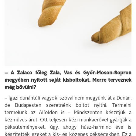
– A Zalaco főleg Zala, Vas és Győr-Moson-Sopron
megyében nyitott saját kisboltokat. Merre terveznek
még bővülni?
– Igazi dunántúli vagyok, szóval nem megyünk át a Dunán,
de Budapesten szeretnénk boltot nyitni. Termelni
termelünk az Alföldön is – Mindszenten készítjük a
kézműves árut. Ott teljesen kézi munkaerővel gyártják a
péksüteményeket, úgy, ahogy húsz-harminc éve is
készítették ezeket a kis- és közepes pékségekben. Ez a