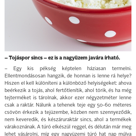
– Tojáspor sincs – ez is a nagyüzem javára írható.
– Egy kis pékség képtelen háziasan termelni.
Ellentmondásosan hangzik, de honnan is lenne rá helye?
Hiszen el kell különíteni a különböző helyiségeket: ahova
beérkezik a tojás, ahol fertőtlenítik, ahol törik, és ha még
tejterméket is tárolnak, akkor ezer négyzetméter lenne
csak a raktár. Nálunk a tehenek teje egy 50-60 méteres
csövön érkezik a tejüzembe, közben nem szennyeződik,
nem keveredik, és készáruraktár sincs, ahol a termékek
várakoznának. A túró elkészül reggel, és délután már meg
lehet vásárolni, míg egy nagyüzemi túró hat nap múlva