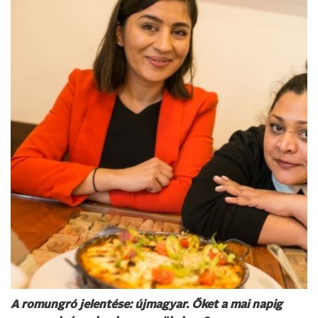
A romungró jelentése: újmagyar. Őket a mai napig