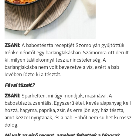
ZSANI:
A babostészta receptjét Szomolyán gyűjtöttük
Irénke nénitől egy barlanglakásban. Számomra ott derült
ki, milyen találékonnyá tesz a nincstelenség. A
barlanglakásba nem volt bevezetve a víz, ezért a bab
levében főzte ki a tésztát.
Fával tüzelt?
ZSANI:
Sparhelten, mi úgy mondjuk, masinával. A
babostészta zseniális. Egyszerű étel, kevés alapanyag kell
hozzá, hagyma, paprika, zsír, és erre jön egy házitészta,
amit kézzel nyújtanak, és a bab. Ebből nem sülhet ki rossz
dolog.