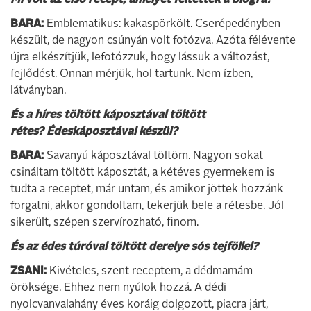
Mi volt az első recept, amelyet feltettek a blogra?
BARA:
Emblematikus: kakaspörkölt. Cserépedényben
készült, de nagyon csúnyán volt fotózva. Azóta félévente
újra elkészítjük, lefotózzuk, hogy lássuk a változást,
fejlődést. Onnan mérjük, hol tartunk. Nem ízben,
látványban.
És a híres töltött káposztával töltött
rétes?
Édeskáposztával készül?
BARA:
Savanyú káposztával töltöm. Nagyon sokat
csináltam töltött káposztát, a kétéves gyermekem is
tudta a receptet, már untam, és amikor jöttek hozzánk
forgatni, akkor gondoltam, tekerjük bele a rétesbe. Jól
sikerült, szépen szervírozható, finom.
És az édes túróval töltött derelye sós tejföllel?
ZSANI:
Kivételes, szent receptem, a dédmamám
öröksége. Ehhez nem nyúlok hozzá. A dédi
nyolcvanvalahány éves koráig dolgozott, piacra járt,