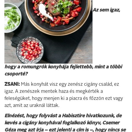
Az sem igaz,
hogy a romungrók konyhája fejlettebb, mint a többi
csoporté?
ZSANI:
Más konyhát visz egy zenész cigány család, ez
igaz. A zenészek mentek haza és megkérték a
feleségüket, hogy menjen ki a piacra és főzzön ezt vagy
azt, amit az uraknál láttak.
Elnézést, hogy folyvást a Habisztire hivatkozunk, de
kevés a cigány konyhával foglalkozó könyv, Csemer
Géza meg azt írja – ezt jelenti a cím is –, hogy nincs se