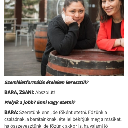
Szemléletformálás ételeken keresztül?
BARA, ZSANI:
Abszolút!
Melyik a jobb? Enni vagy etetni?
BARA:
Szeretünk enni, de főként etetni. Főzünk a
családnak, a barátainknak, étellel békítjük meg a másikat,
ha összevesztünk, de főzünk akkor is, ha valami jó