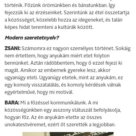
történik. Főzünk örömünkben és bánatunkban. Így
fejezzük ki az érzéseinket. Szerintünk az étel összetartja
a közösséget, közelebb hozza az idegeneket, és talán
képes hidat teremteni a kultúrák között.
Modern szeretetnyelv?
ZSANI:
Számomra ez nagyon személyes történet. Sokáig
nem értettem, hogy anyukám miért etet folyton
bennünket. Aztán rádöbbentem, hogy ő ezzel fejezi ki
magát. Amikor az embernek gyereke lesz, akkor
ugyanúgy eteti. Ugyanúgy etetek, mint az anyukám, ez
egy komoly visszatalálás, és komoly kérdések válnak
egyértelművé, hogy mi motivál.
BARA:
Mi a főzéssel kommunikálunk. A mi
közösségünkben egy asszony státuszát befolyásolja,
hogyan főz. Az én anyukám etette az összes
unokatestvéremet, ezért őt szerették a legjobban.