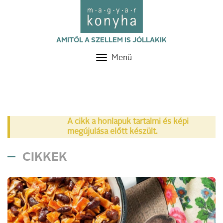
AMITŐL A SZELLEM IS JÓLLAKIK
Menü
Toggle
navigation
A cikk a honlapuk tartalmi és képi
megújulása előtt készült.
CIKKEK