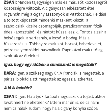
ZSANI:
Minden tájegységen más és más, sőt közösségről
közösségre változik. A cigányosan elkészített étel
fogalmán még a cigány asszonyok is vitatkoznak. Például
a töltött káposztát mindenki másként készíti, a
szabolcsiak kicsire csomagolják, paradicsomosan főzik
édes káposztából, és rántott hússal eszik. Fontos a zsír, a
belsőségek, a sertéshús, a lecsó, a bodag. Más a
fűszerezés is. Többnyire csak sót, borsot, babérlevelet,
petrezselyemzöldet használnak. Paprikázni csak utólag
szokták az ételeket.
Igaz, hogy egy időben a sündisznót is megették?
BARA:
Igen, a szükség nagy úr. A franciák is megették, a
párizsi blokád alatt megették az egész állatkertet.
A ló is belefér?
ZSANI:
Igen. Ha a tyúk farából megesszük a tojást, akkor
lovat miért ne ehetnénk? Ettem már én is, de csinálni
nem csinálok.Tudom, hogy ha a cigány konyha szóba