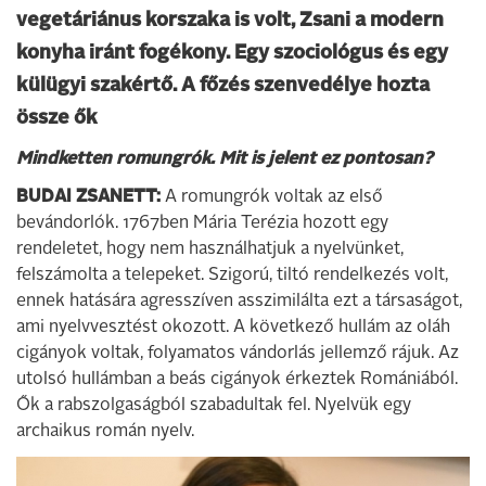
vegetáriánus korszaka is volt, Zsani a modern
konyha iránt fogékony. Egy szociológus és egy
külügyi szakértő. A főzés szenvedélye hozta
össze ők
Mindketten romungrók. Mit is jelent ez pontosan?
BUDAI ZSANETT:
A romungrók voltak az első
bevándorlók. 1767ben Mária Terézia hozott egy
rendeletet, hogy nem használhatjuk a nyelvünket,
felszámolta a telepeket. Szigorú, tiltó rendelkezés volt,
ennek hatására agresszíven asszimilálta ezt a társaságot,
ami nyelvvesztést okozott. A következő hullám az oláh
cigányok voltak, folyamatos vándorlás jellemző rájuk. Az
utolsó hullámban a beás cigányok érkeztek Romániából.
Ők a rabszolgaságból szabadultak fel. Nyelvük egy
archaikus román nyelv.