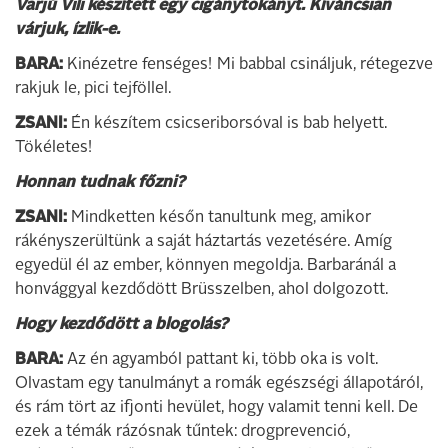
Varjú Vili készített egy cigánytokányt. Kíváncsian
várjuk, ízlik-e.
BARA:
Kinézetre fenséges! Mi babbal csináljuk, rétegezve
rakjuk le, pici tejföllel.
ZSANI:
Én készítem csicseriborsóval is bab helyett.
Tökéletes!
Honnan tudnak főzni?
ZSANI:
Mindketten későn tanultunk meg, amikor
rákényszerültünk a saját háztartás vezetésére. Amíg
egyedül él az ember, könnyen megoldja. Barbaránál a
honvággyal kezdődött Brüsszelben, ahol dolgozott.
Hogy kezdődött a blogolás?
BARA:
Az én agyamból pattant ki, több oka is volt.
Olvastam egy tanulmányt a romák egészségi állapotáról,
és rám tört az ifjonti hevület, hogy valamit tenni kell. De
ezek a témák rázósnak tűntek: drogprevenció,