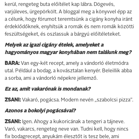
kerül, rengeteg buta előítélet kap lábra. Dögevés,
varjúleves, ürgepörkölt. A bloggal meg a könyvvel épp az
a célunk, hogy fórumot teremtsünk a cigány konyha iránt
érdeklődőknek, enyhítsük a romák és nem romák közötti
feszültségeket, és oszlassuk a bárgyú előítéleteket.
Melyek az igazi cigány ételek, amelyeket a
hagyományos magyar konyhában nem találunk meg?
BARA:
Van egy-két recept, amely a vándorló életmódra
utal. Például a bodag, a kovásztalan kenyér. Beleillik abba
a sorba, ami a vándorló népekre jellemző.
Ez az, amit vakarónak is mondanak?
ZSANI:
Vakaró, pogácsa. Modern nevén „szabolcsi pizza”.
Azonos a bokolyi pogácsával?
ZSANI:
Igen. Ahogy a kukoricának a tengeri a tájneve.
Varó, vakarcs, rengeteg neve van. Tudni kell, hogy nincs
fix bodagrecept, anyukám élesztőt is tesz bele, ami