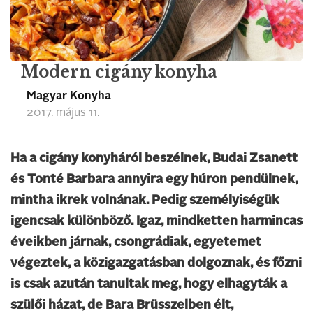
Modern cigány konyha
Magyar Konyha
2017. május 11.
Ha a cigány konyháról beszélnek, Budai Zsanett
és Tonté Barbara annyira egy húron pendülnek,
mintha ikrek volnának. Pedig személyiségük
igencsak különböző. Igaz, mindketten harmincas
éveikben járnak, csongrádiak, egyetemet
végeztek, a közigazgatásban dolgoznak, és főzni
is csak azután tanultak meg, hogy elhagyták a
szülői házat, de Bara Brüsszelben élt,