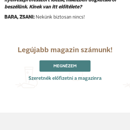
nyelvészprofesszort idézik, miközben dögkutakról
beszélünk. Kinek van itt előítélete?
BARA, ZSANI:
Nekünk biztosan nincs!
Legújabb magazin számunk!
MEGNÉZEM
Szeretnék előfizetni a magazinra