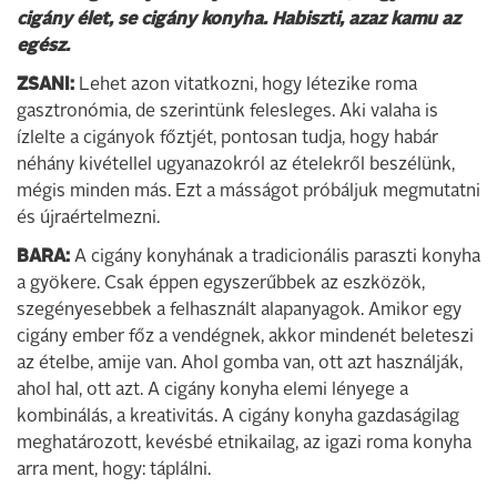
cigány élet, se cigány konyha. Habiszti, azaz kamu az
egész.
ZSANI:
Lehet azon vitatkozni, hogy létezike roma
gasztronómia, de szerintünk felesleges. Aki valaha is
ízlelte a cigányok főztjét, pontosan tudja, hogy habár
néhány kivétellel ugyanazokról az ételekről beszélünk,
mégis minden más. Ezt a másságot próbáljuk megmutatni
és újraértelmezni.
BARA:
A cigány konyhának a tradicionális paraszti konyha
a gyökere. Csak éppen egyszerűbbek az eszközök,
szegényesebbek a felhasznált alapanyagok. Amikor egy
cigány ember főz a vendégnek, akkor mindenét beleteszi
az ételbe, amije van. Ahol gomba van, ott azt használják,
ahol hal, ott azt. A cigány konyha elemi lényege a
kombinálás, a kreativitás. A cigány konyha gazdaságilag
meghatározott, kevésbé etnikailag, az igazi roma konyha
arra ment, hogy: táplálni.