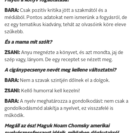
Milyen a könyv fogadtatása?
BARA:
Csak pozitív kritika jött a szakmától és a
médiából. Pontos adatokat nem ismerünk a fogyásról, de
ez egy tematikus kiadvány, tehát az olvasóink köre eleve
szűkebb.
És a mama mit szólt?
ZSANI:
Anyu megnézte a könyvet, és azt mondta, jaj de
szép vagy, lányom. De egy receptet se nézett meg.
A cigánypecsenye nevét meg kellene változtatni?
BARA:
Nem a szavak szintjén dőlnek el a dolgok.
ZSANI:
Kellő humorral kell kezelni!
BARA:
A nyelv meghatározza a gondolkodást: nem csak a
gondolkodásmód alakítja a nyelvet, ez visszafelé is
működik.
Megáll az ész! Maguk Noam Chomsky amerikai