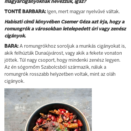
magyarcigányoknak nevezzük, igaz?
TONTÉ BARBARA:
Igen, mert magyar nyelvűvé váltak.
Habiszti című könyvében Csemer Géza azt írja, hogy a
romungrók a városokban letelepedett úri vagy zenész
cigányok.
BARA:
A romungrókhoz soroljuk a munkás cigányokat is,
akik felhúzták Dunaújvárost, vagy akik a fekete vonaton
jöttek. Túl nagy csoport, hogy mindenki zenész legyen.
Az én sógornőm Szabolcsból származik, náluk a
romungrók rosszabb helyzetben voltak, mint az oláh
cigányok.