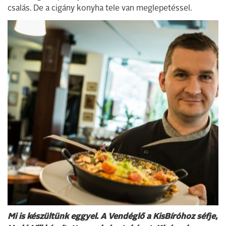
csalás. De a cigány konyha tele van meglepetéssel.
Mi is készültünk eggyel.
A Vendéglő a KisBíróhoz séfje,