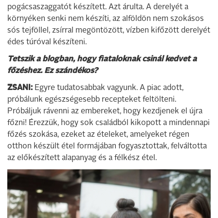
pogácsaszaggatót készített. Azt árulta. A derelyét a
környéken senki nem készíti, az alföldön nem szokásos
sós tejföllel, zsírral megöntözött, vízben kifőzött derelyét
édes túróval készíteni.
Tetszik a blogban, hogy fiataloknak csinál kedvet a
főzéshez. Ez szándékos?
ZSANI:
Egyre tudatosabbak vagyunk. A piac adott,
próbálunk egészségesebb recepteket feltölteni.
Próbáljuk rávenni az embereket, hogy kezdjenek el újra
főzni! Érezzük, hogy sok családból kikopott a mindennapi
főzés szokása, ezeket az ételeket, amelyeket régen
otthon készült étel formájában fogyasztottak, felváltotta
az előkészített alapanyag és a félkész étel.