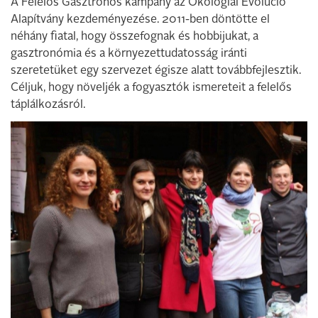
A Felelős Gasztrohős kampány az Ökológiai Evolúció
Alapítvány kezdeményezése. 2011-ben döntötte el
néhány fiatal, hogy összefognak és hobbijukat, a
gasztronómia és a környezettudatosság iránti
szeretetüket egy szervezet égisze alatt továbbfejlesztik.
Céljuk, hogy növeljék a fogyasztók ismereteit a felelős
táplálkozásról.