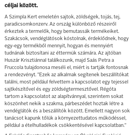
céljai között.
A Szimpla Kert emeletén sajtok, zöldségek, tojás, tej,
paradicsomkonzerv. Az ország különböző részeiről
érkeztek a termelők, hogy bemutassák termékeiket.
Szakácsok, vendéglátósok kóstolnak, érdeklődnek, hogy
egy-egy termékből mennyit, hogyan és mennyiért
tudnának biztosítani az éttermük számára. Az ajtóban
Huszár Krisztiánnal találkozunk, majd Saás Petra a
Fruccola tulajdonosa meséli el, miért is tartják fontosnak
a rendezvényt. "Ezek az alkalmak segítenek beszállítókat
találni, most például felvettem a kapcsolatot egy tejessel
sajtkészítővel és egy zöldségtermesztővel. Régóta
tartom a kapcsolatot az alapítvánnyal, szerintem sokat
köszönhet nekik a szakma, párbeszédet hoztak létre a
vendéglátók és a beszállítók között. Emellett nagyon sok
tanácsot kapunk tőlük a környezettudatos működéssel,
például a ételhulladékok csökkentésével kapcsolatban."