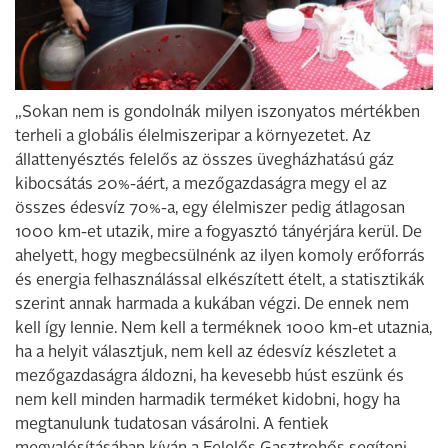
„Sokan nem is gondolnák milyen iszonyatos mértékben
terheli a globális élelmiszeripar a környezetet. Az
állattenyésztés felelős az összes üvegházhatású gáz
kibocsátás 20%-áért, a mezőgazdaságra megy el az
összes édesvíz 70%-a, egy élelmiszer pedig átlagosan
1000 km-et utazik, mire a fogyasztó tányérjára kerül. De
ahelyett, hogy megbecsülnénk az ilyen komoly erőforrás
és energia felhasználással elkészített ételt, a statisztikák
szerint annak harmada a kukában végzi.
De ennek nem
kell így lennie. Nem kell a terméknek 1000 km-et utaznia,
ha a helyit választjuk, nem kell az édesvíz készletet a
mezőgazdaságra áldozni, ha kevesebb húst eszünk és
nem kell minden harmadik terméket kidobni, hogy ha
megtanulunk tudatosan vásárolni. A fentiek