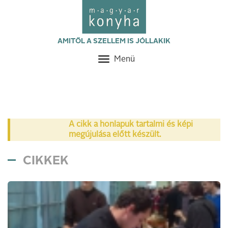
AMITŐL A SZELLEM IS JÓLLAKIK
Menü
Toggle
navigation
A cikk a honlapuk tartalmi és képi
megújulása előtt készült.
CIKKEK