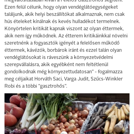
megvalósításában kíván a Felelős Gasztrohős segíteni.
Ezen felül célunk, hogy olyan vendéglátóegységeket
találjunk, akik helyi beszállítókat alkalmaznak, nem csak
hús ételeket kínálnak és kevés hulladékot termelnek.
Könyörtelen kritikát kapnak viszont az olyan éttermek,
akik nem így működnek. Az étterem kritikáinkkal növelni
szeretnénk a fogyasztók igényét a felelősen működő
éttermek, kávézók, borbárok iránt és ezzel talán olyan
vendéglátósokat is ráveszünk a környezetvédelmi
szerepvállalásra, akik egyébként nem feltétlenül
gondolkodnak még környezettudatosan" - fogalmazza
meg céljaikat Horváth
Saci, Varga Judit, Szűcs-Winkler
Robi és a többi "gasztrohős".