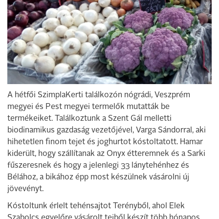
A hétfői SzimplaKerti találkozón nógrádi, Veszprém
megyei és Pest megyei termelők mutatták be
termékeiket. Találkoztunk a Szent Gál melletti
biodinamikus gazdaság vezetőjével, Varga Sándorral, aki
hihetetlen finom tejet és joghurtot kóstoltatott. Hamar
kiderült, hogy szállítanak az Onyx étteremnek és a Sarki
fűszeresnek és hogy a jelenlegi 33 lánytehénhez és
Bélához, a bikához épp most készülnek vásárolni új
jövevényt.
Kóstoltunk érlelt tehénsajtot Terényből, ahol Elek
Szabolcs egyelőre vásárolt tejből készít több hónapos