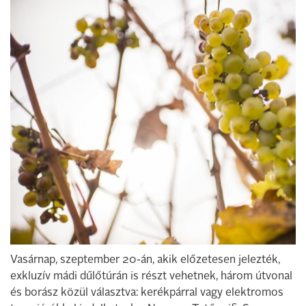
Vasárnap, szeptember 20-án, akik előzetesen jelezték,
exkluzív mádi dűlőtúrán is részt vehetnek, három útvonal
és borász közül választva: kerékpárral vagy elektromos