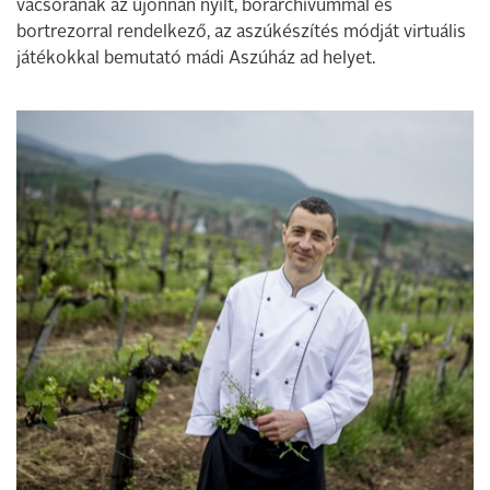
vacsorának az újonnan nyílt, borarchívummal és
bortrezorral rendelkező, az aszúkészítés módját virtuális
játékokkal bemutató mádi Aszúház ad helyet.