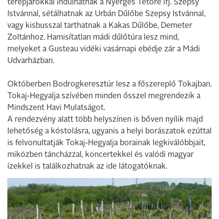
terepjárókkal indulhatnak a Nyerges Tetőre ifj. Szepsy
Istvánnal, sétálhatnak az Urbán Dűlőbe Szepsy Istvánnal,
vagy kisbusszal tarthatnak a Kakas Dűlőbe, Demeter
Zoltánhoz. Hamisítatlan mádi dűlőtúra lesz mind,
melyeket a Gusteau vidéki vasárnapi ebédje zár a Mádi
Udvarházban.
Októberben Bodrogkeresztúr lesz a főszereplő Tokajban.
Tokaj-Hegyalja szívében minden ősszel megrendezik a
Mindszent Havi Mulatságot.
A rendezvény alatt több helyszínen is bőven nyílik majd
lehetőség a kóstolásra, ugyanis a helyi borászatok ezúttal
is felvonultatják Tokaj-Hegyalja borainak legkiválóbbjait,
miközben táncházzal, koncertekkel és valódi magyar
ízekkel is találkozhatnak az ide látogatóknak.