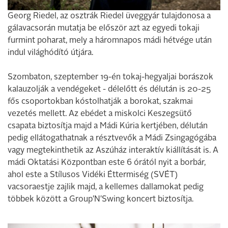
Georg Riedel, az osztrák Riedel üveggyár tulajdonosa a
gálavacsorán mutatja be először azt az egyedi tokaji
furmint poharat, mely a háromnapos mádi hétvége után
indul világhódító útjára.
Szombaton, szeptember 19-én tokaj-hegyaljai borászok
kalauzolják a vendégeket - délelőtt és délután is 20-25
fős csoportokban kóstolhatják a borokat, szakmai
vezetés mellett. Az ebédet a miskolci Keszegsütő
csapata biztosítja majd a Mádi Kúria kertjében, délután
pedig ellátogathatnak a résztvevők a Mádi Zsingagógába
vagy megtekinthetik az Aszúház interaktív kiállítását is. A
mádi Oktatási Központban este 6 órától nyit a borbár,
ahol este a Stílusos Vidéki Éttermiség (SVÉT)
vacsoraestje zajlik majd, a kellemes dallamokat pedig
többek között a Group'N'Swing koncert biztosítja.