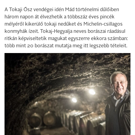
A Tokaji Ősz vendégei idén Mád történelmi dűlőiben
három napon át élvezhetik a többszáz éves pincék
mélyéről kikerülő tokaji nedűket és Michelin-csillagos
konmyhák ízeit. Tokaj-Hegyalja neves borászai ráadásul
ritkán képviseltetik magukat egyszerre ekkora számban:
több mint 20 borászat mutatja meg itt legszebb tételeit.