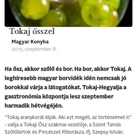
Tokaj ősszel
Magyar Konyha
2015. szeptember 8.
Ha ősz, akkor szőlő és bor. Ha bor, akkor Tokaj. A
leghíresebb magyar borvidék idén nemcsak jó
borokkal várja a látogatókat. Tokaj-Hegyalja a
gasztronómia központja lesz szeptember
harmadik hétvégéjén.
“Tokaj aranykorát éljük. Aki ezt megéli, az történelmet ír.”
- vallja a Tokaji Ősz szakmai vezetője, a Szent Tamás
Szőlőbirtok és Pincészet főborásza, ifj. Szepsy István.