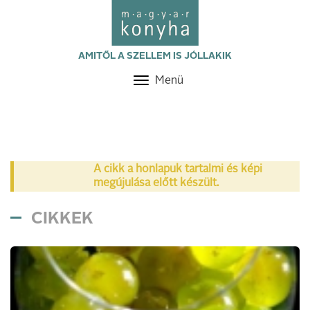
AMITŐL A SZELLEM IS JÓLLAKIK
Menü
Toggle
navigation
A cikk a honlapuk tartalmi és képi
megújulása előtt készült.
CIKKEK