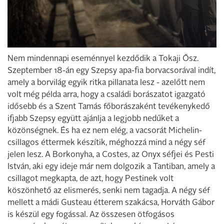
Nem mindennapi eseménnyel kezdődik a Tokaji Ősz.
Szeptember 18-án egy Szepsy apa-fia borvacsorával indít,
amely a borvilág egyik ritka pillanata lesz - azelőtt nem
volt még példa arra, hogy a családi borászatot igazgató
idősebb és a Szent Tamás főborászaként tevékenykedő
ifjabb Szepsy együtt ajánlja a legjobb nedűket a
közönségnek. És ha ez nem elég, a vacsorát Michelin-
csillagos éttermek készítik, méghozzá mind a négy séf
jelen lesz. A Borkonyha, a Costes, az Onyx séfjei és Pesti
István, aki egy ideje már nem dolgozik a Tantiban, amely a
csillagot megkapta, de azt, hogy Pestinek volt
köszönhető az elismerés, senki nem tagadja. A négy séf
mellett a mádi Gusteau étterem szakácsa, Horváth Gábor
is készül egy fogással. Az összesen ötfogásos