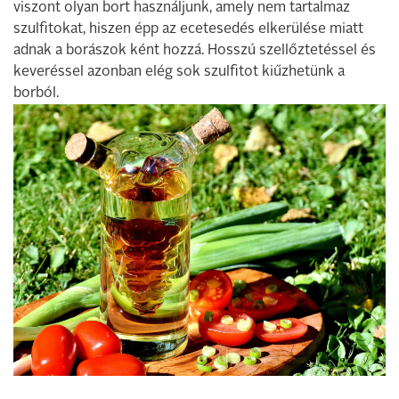
viszont olyan bort használjunk, amely nem tartalmaz
szulfitokat, hiszen épp az ecetesedés elkerülése miatt
adnak a borászok ként hozzá. Hosszú szellőztetéssel és
keveréssel azonban elég sok szulfitot kiűzhetünk a
borból.