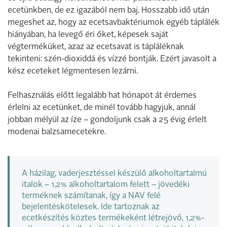
ecetünkben, de ez igazából nem baj. Hosszabb idő után
megeshet az, hogy az ecetsavbaktériumok egyéb táplálék
hiányában, ha levegő éri őket, képesek saját
végterméküket, azaz az ecetsavat is tápláléknak
tekinteni: szén-dioxiddá és vízzé bontják. Ezért javasolt a
kész eceteket légmentesen lezárni.
Felhasználás előtt legalább hat hónapot át érdemes
érlelni az ecetünket, de minél tovább hagyjuk, annál
jobban mélyül az íze – gondoljunk csak a 25 évig érlelt
modenai balzsamecetekre.
A házilag, vaderjesztéssel készülő alkoholtartalmú
italok – 1,2% alkoholtartalom felett – jövedéki
terméknek számítanak, így a NAV felé
bejelentéskötelesek. Ide tartoznak az
ecetkészítés köztes termékeként létrejövő, 1,2%-