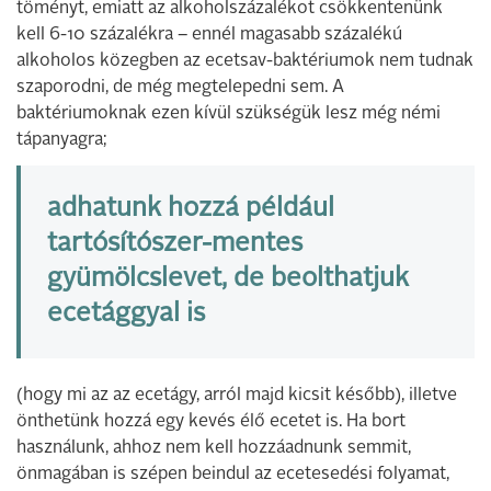
töményt, emiatt az alkoholszázalékot csökkentenünk
kell 6-10 százalékra – ennél magasabb százalékú
alkoholos közegben az ecetsav-baktériumok nem tudnak
szaporodni, de még megtelepedni sem. A
baktériumoknak ezen kívül szükségük lesz még némi
tápanyagra;
adhatunk hozzá például
tartósítószer-mentes
gyümölcslevet, de beolthatjuk
ecetággyal is
(hogy mi az az ecetágy, arról majd kicsit később), illetve
önthetünk hozzá egy kevés élő ecetet is. Ha bort
használunk, ahhoz nem kell hozzáadnunk semmit,
önmagában is szépen beindul az ecetesedési folyamat,