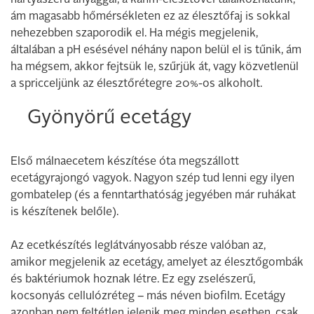
ám magasabb hőmérsékleten ez az élesztőfaj is sokkal
nehezebben szaporodik el. Ha mégis megjelenik,
általában a pH esésével néhány napon belül el is tűnik, ám
ha mégsem, akkor fejtsük le, szűrjük át, vagy közvetlenül
a spricceljünk az élesztőrétegre 20%-os alkoholt.
Gyönyörű ecetágy
Első málnaecetem készítése óta megszállott
ecetágyrajongó vagyok. Nagyon szép tud lenni egy ilyen
gombatelep (és a fenntarthatóság jegyében már ruhákat
is készítenek belőle).
Az ecetkészítés leglátványosabb része valóban az,
amikor megjelenik az ecetágy, amelyet az élesztőgombák
és baktériumok hoznak létre. Ez egy zselészerű,
kocsonyás cellulózréteg – más néven biofilm. Ecetágy
azonban nem feltétlen jelenik meg minden esetben, csak