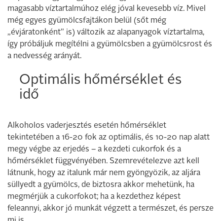
magasabb víztartalmúhoz elég jóval kevesebb víz. Mivel
még egyes gyümölcsfajtákon belül (sőt még
„évjáratonként” is) változik az alapanyagok víztartalma,
így próbáljuk megítélni a gyümölcsben a gyümölcsrost és
a nedvesség arányát.
Optimális hőmérséklet és
idő
Alkoholos vaderjesztés esetén hőmérséklet
tekintetében a 16-20 fok az optimális, és 10-20 nap alatt
megy végbe az erjedés – a kezdeti cukorfok és a
hőmérséklet függvényében. Szemrevételezve azt kell
látnunk, hogy az italunk már nem gyöngyözik, az aljára
süllyedt a gyümölcs, de biztosra akkor mehetünk, ha
megmérjük a cukorfokot; ha a kezdethez képest
feleannyi, akkor jó munkát végzett a természet, és persze
mi is.