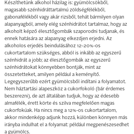
Készíthetünk alkohol házilag is: gyümölcsökből,
magasabb szénhidráttartalmú zöldségfélékből,
gabonafélékből vagy akár rizsből, tehát bármilyen olyan
alapanyagból, amely elég szénhidrátot tartalmaz, hogy az
alkoholt képző élesztőgombák szaporodni tudjanak, és
ennek hatására az alapanyag elkezdjen erjedni. Az
alkoholos erjedés beindulásához 12-20%-os
cukortartalom szükséges, abból is inkább az egyszerű
szénhidrát a jobb; az élesztőgombák az egyszerű
szénhidrátokat könnyebben bontják, mint az
összetetteket, amilyen például a keményítő.
Legegyszerűbb ezért gyümölcsből indítani a folyamatot.
Nem háztartási alapeszköz a cukorfokoló (bár érdemes
beszerezni), de azt általában tudjuk, hogy az édesebb
almafélék, érett körte és szilva megfelelően magas
cukorfokúak. Ha nincs meg a 12%-os cukortartalom,
akkor mindenképp adjunk hozzá, különben könnyen más
irányba indulhat el a folyamat: például megpenészesedhet
a gyümölcs.