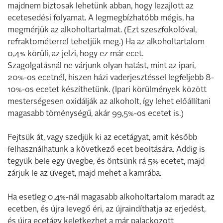
majdnem biztosak lehetünk abban, hogy lezajlott az
ecetesedési folyamat. A legmegbízhatóbb mégis, ha
megmérjük az alkoholtartalmat. (Ezt szeszfokolóval,
refraktométerrel tehetjük meg.) Ha az alkoholtartalom
0,4% körüli, az jelzi, hogy ez már ecet.
Szagolgatásnál ne várjunk olyan hatást, mint az ipari,
20%-os ecetnél, hiszen házi vaderjesztéssel legfeljebb 8-
10%-os ecetet készíthetünk. (Ipari körülmények között
mesterségesen oxidálják az alkoholt, így lehet előállítani
magasabb töménységű, akár 99,5%-os ecetet is.)
Fejtsük át, vagy szedjük ki az ecetágyat, amit később
felhasználhatunk a következő ecet beoltására. Addig is
tegyük bele egy üvegbe, és öntsünk rá 5% ecetet, majd
zárjuk le az üveget, majd mehet a kamrába.
Ha esetleg 0,4%-nál magasabb alkoholtartalom maradt az
ecetben, és újra levegő éri, az újraindíthatja az erjedést,
és újra ecetágy keletkezhet a már palackozott