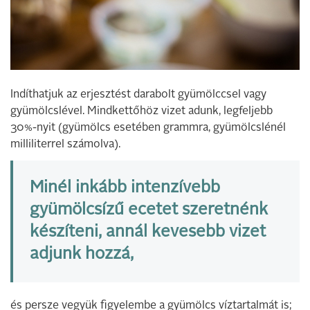
Indíthatjuk az erjesztést darabolt gyümölccsel vagy
gyümölcslével. Mindkettőhöz vizet adunk, legfeljebb
30%-nyit (gyümölcs esetében grammra, gyümölcslénél
milliliterrel számolva).
Minél inkább intenzívebb
gyümölcsízű ecetet szeretnénk
készíteni, annál kevesebb vizet
adjunk hozzá,
és persze vegyük figyelembe a gyümölcs víztartalmát is;