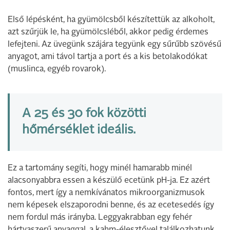
Első lépésként, ha gyümölcsből készítettük az alkoholt,
azt szűrjük le, ha gyümölcsléből, akkor pedig érdemes
lefejteni. Az üvegünk szájára tegyünk egy sűrűbb szövésű
anyagot, ami távol tartja a port és a kis betolakodókat
(muslinca, egyéb rovarok).
A 25 és 30 fok közötti
hőmérséklet ideális.
Ez a tartomány segíti, hogy minél hamarabb minél
alacsonyabbra essen a készülő ecetünk pH-ja. Ez azért
fontos, mert így a nemkívánatos mikroorganizmusok
nem képesek elszaporodni benne, és az ecetesedés így
nem fordul más irányba. Leggyakrabban egy fehér
hártyaszerű anyaggal, a kahm-élesztővel találkozhatunk,