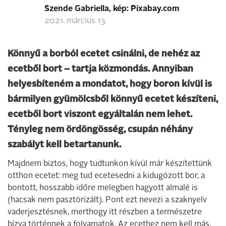
Szende Gabriella, kép: Pixabay.com
2021. március 13.
Könnyű a borból ecetet csinálni, de nehéz az
ecetből bort – tartja közmondás. Annyiban
helyesbíteném a mondatot, hogy boron kívül is
bármilyen gyümölcsből könnyű ecetet készíteni,
ecetből bort viszont egyáltalán nem lehet.
Tényleg nem ördöngösség, csupán néhány
szabályt kell betartanunk.
Majdnem biztos, hogy tudtunkon kívül már készítettünk
otthon ecetet: meg tud ecetesedni a kidugózott bor, a
bontott, hosszabb időre melegben hagyott almalé is
(hacsak nem pasztörizált). Pont ezt nevezi a szaknyelv
vaderjesztésnek, merthogy itt részben a természetre
bízva történnek a folyamatok. Az ecethez nem kell más,