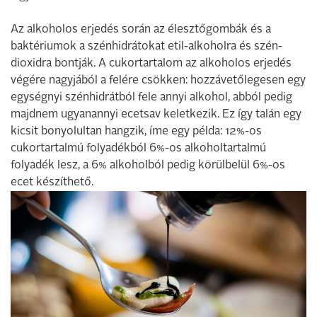
Az alkoholos erjedés során az élesztőgombák és a
baktériumok a szénhidrátokat etil-alkoholra és szén-
dioxidra bontják. A cukortartalom az alkoholos erjedés
végére nagyjából a felére csökken: hozzávetőlegesen egy
egységnyi szénhidrátból fele annyi alkohol, abból pedig
majdnem ugyanannyi ecetsav keletkezik. Ez így talán egy
kicsit bonyolultan hangzik, íme egy példa: 12%-os
cukortartalmú folyadékból 6%-os alkoholtartalmú
folyadék lesz, a 6% alkoholból pedig körülbelül 6%-os
ecet készíthető.