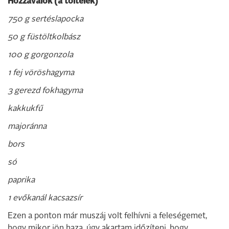
Hozzávalók (a töltelék)
750 g sertéslapocka
50 g füstöltkolbász
100 g gorgonzola
1 fej vöröshagyma
3 gerezd fokhagyma
kakkukfű
majoránna
bors
só
paprika
1 evőkanál kacsazsír
Ezen a ponton már muszáj volt felhívni a feleségemet,
hogy mikor jön haza, úgy akartam időzíteni, hogy