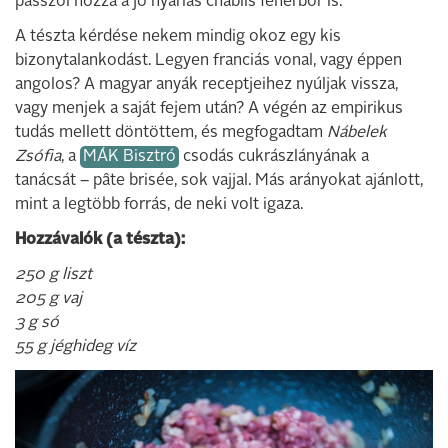
passzol hozzá a jó nyárias chablis fehérbor is.
A tészta kérdése nekem mindig okoz egy kis
bizonytalankodást. Legyen franciás vonal, vagy éppen
angolos? A magyar anyák receptjeihez nyúljak vissza,
vagy menjek a saját fejem után? A végén az empirikus
tudás mellett döntöttem, és megfogadtam
Nábelek
Zsófia
, a
MÁK Bisztró
csodás cukrászlányának a
tanácsát – pâte brisée, sok vajjal. Más arányokat ajánlott,
mint a legtöbb forrás, de neki volt igaza.
Hozzávalók (a tészta):
250 g liszt
205 g vaj
3 g só
55 g jéghideg víz