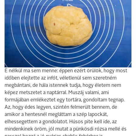
E nélkül ma sem menne: éppen ezért örülök, hogy most
időben elejtette az infót, véletlenül sem szeretném
megbántani, de hála istennek tudja, hogy életem nem
képez metszetet a naptárral. Muszáj valami, ami
formájában emlékeztet egy tortára, gondoltam tegnap.
Az, hogy édes legyen, szintén felmerült bennem, de
amikor a hentesnél megláttam a szép lapockát,
elhessegettem a gondolatot. Húsos pite kell ide, az
mindenkinek öröm, jól mutat a pünkösdi rózsa mellé és