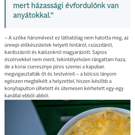
mert házassági évfordulónk van
anyátokkal.”
– A szőke háromévest ez láthatólag nem hatotta meg, az
ünnepi előkészületek helyett hintáról, csúszdáról,
kardozásról és kalózokról magyarázott. Sajnos
észérvekkel nem ment, tekintélyelvűen rángattam haza,
de a korai cseresznye piros szemei a kapuban
megvigasztalták őt és testvéreit – a bölcsis lányom
egészen megbékélt a helyzettel, hiszen később a
konyhapulton ülhetett és ütemesen kérhetett egy-egy
kanállal ebből-abból.