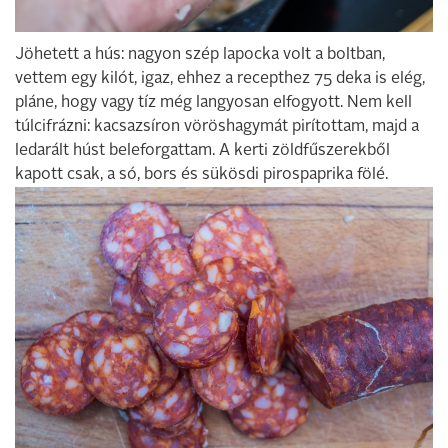
Jöhetett a hús: nagyon szép lapocka volt a boltban,
vettem egy kilót, igaz, ehhez a recepthez 75 deka is elég,
pláne, hogy vagy tíz még langyosan elfogyott. Nem kell
túlcifrázni: kacsazsíron vöröshagymát pirítottam, majd a
ledarált húst beleforgattam. A kerti zöldfűszerekből
kapott csak, a só, bors és sükösdi pirospaprika fölé.