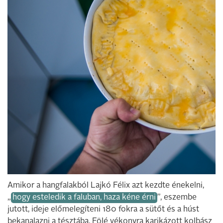
Amikor a hangfalakból Lajkó Félix azt kezdte énekelni,
„
hogy esteledik a faluban, haza kéne érni
”, eszembe
jutott, ideje előmelegíteni 180 fokra a sütőt és a húst
bekanalazni a tésztába. Fölé vékonyra karikázott kolbász