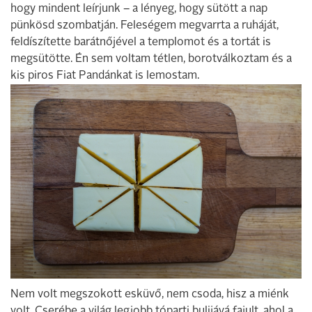
hogy mindent leírjunk – a lényeg, hogy sütött a nap
pünkösd szombatján. Feleségem megvarrta a ruháját,
feldíszítette barátnőjével a templomot és a tortát is
megsütötte. Én sem voltam tétlen, borotválkoztam és a
kis piros Fiat Pandánkat is lemostam.
Nem volt megszokott esküvő, nem csoda, hisz a miénk
volt. Cserébe a világ legjobb tóparti bulijává fajult, ahol a