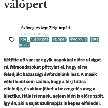
válópert
Szöveg és kép: Zirig Árpád
2017. május 23.
pite
,
húsos pite
,
válóper
,
évforduló
,
pâte
brisée
Kétféle nő van: az egyik napokkal előre utalgat
rá, félmondatokat pöttyint el, hogy el ne
feledjük: házassági évfordulónk lesz. A másik
véletlenül sem szólna, hogy a férj tutira
elfeledje, és akkor jöhet a bezzegelés meg a
hisztike. Hála Istennek, nejem idén is előre szólt,
így én, aki a saját szülinapját is képes elfeledni,