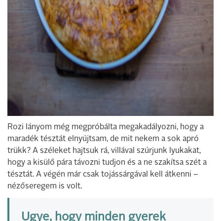
Rozi lányom még megpróbálta megakadályozni, hogy a
maradék tésztát elnyújtsam, de mit nekem a sok apró
trükk? A széleket hajtsuk rá, villával szúrjunk lyukakat,
hogy a kisülő pára távozni tudjon és a ne szakítsa szét a
tésztát. A végén már csak tojássárgával kell átkenni –
nézőseregem is volt.
Ugye, hogy minden gyerek