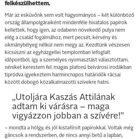
felkészülhettem.
Már az esküvőnk sem volt hagyományos – két különböző
ország állampolgáraiként mindenféle hivatalos papírok
kellettek, hogy igen, az odabenn növekedő pulya nem
elég a család fogalmához, mert pecsét, kérvény és
okmánybélyeg nélkül nem megy az. Kezdtünk vészesen
kicsúszni az egyházgellei templomban lefoglalt
időpontból, így a személyes nyomasztást választottam,
néniket kerestem fel, magas plafonú belvárosi irodákban
tipródva igyekeztem harmincnapos határidők rácsai
között dobogó közalkalmazotti szívekre hatni.
„Utoljára Kaszás Attilának
adtam ki várásra – maga
vigyázzon jobban a szívére!”
– mondta a hölgy, és jól kistafírolt papírokkal. Voltak még
gáncsok a rendszerben, de nincs annyi betű a lapban,