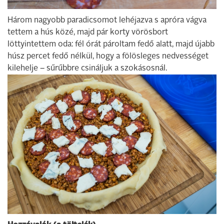
Három nagyobb paradicsomot lehéjazva s apróra vágva
tettem a hús közé, majd pár korty vörösbort
löttyintettem oda: fél órát pároltam fedő alatt, majd újabb
húsz percet fedő nélkül, hogy a fölösleges nedvességet
kilehelje – sűrűbbre csináljuk a szokásosnál.