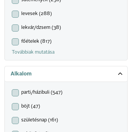
sütemények (256)
levesek (288)
lekvár/dzsem (38)
főételek (817)
Továbbiak mutatása
Alkalom
parti/házibuli (547)
böjt (47)
születésnap (161)