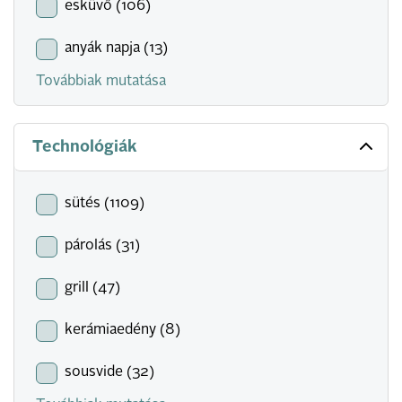
esküvő (106)
anyák napja (13)
Továbbiak mutatása
Technológiák
sütés (1109)
párolás (31)
grill (47)
kerámiaedény (8)
sousvide (32)