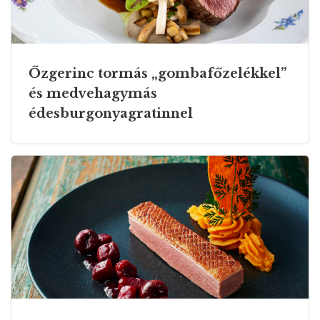
Őzgerinc tormás „gombafőzelékkel”
és medvehagymás
édesburgonyagratinnel