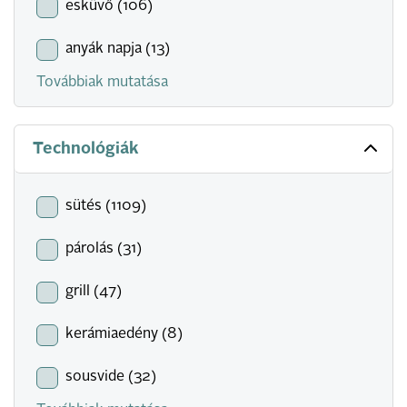
esküvő (106)
anyák napja (13)
Továbbiak mutatása
Technológiák
sütés (1109)
párolás (31)
grill (47)
kerámiaedény (8)
sousvide (32)