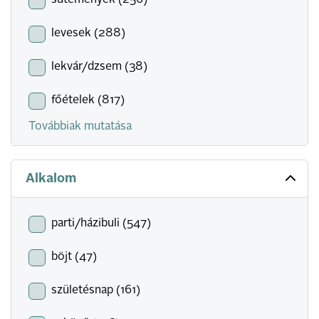
sütemények (256)
levesek (288)
lekvár/dzsem (38)
főételek (817)
Továbbiak mutatása
Alkalom
parti/házibuli (547)
böjt (47)
születésnap (161)