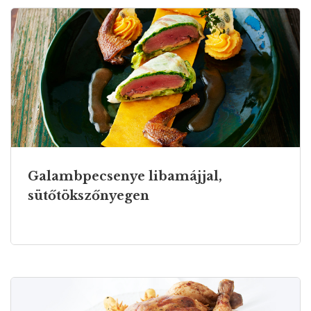
Galambpecsenye libamájjal,
sütőtökszőnyegen