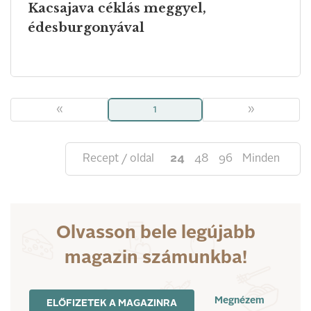
Kacsajava céklás meggyel,
édesburgonyával
«
1
»
Recept / oldal
24
48
96
Minden
Olvasson bele legújabb
magazin számunkba!
Megnézem
ELŐFIZETEK A MAGAZINRA