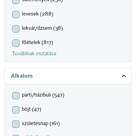
sütemények (256)
levesek (288)
lekvár/dzsem (38)
főételek (817)
Továbbiak mutatása
Alkalom
parti/házibuli (547)
böjt (47)
születésnap (161)