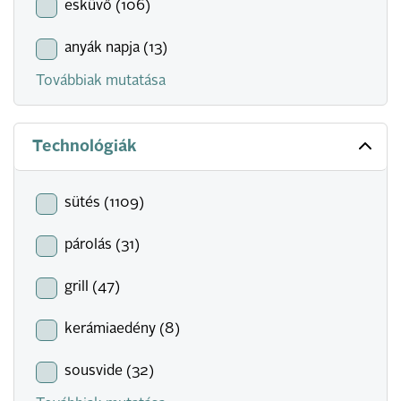
esküvő (106)
anyák napja (13)
Továbbiak mutatása
Technológiák
sütés (1109)
párolás (31)
grill (47)
kerámiaedény (8)
sousvide (32)