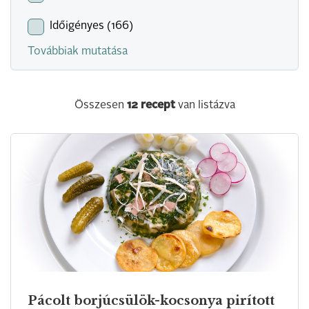
Időigényes (166)
Továbbiak mutatása
Összesen
12
recept
van listázva
Pácolt borjúcsülök-kocsonya pirított