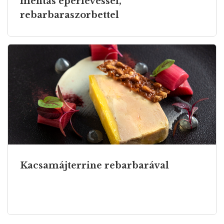
mentás eperlevessel,
rebarbaraszorbettel
Kacsamájterrine rebarbarával