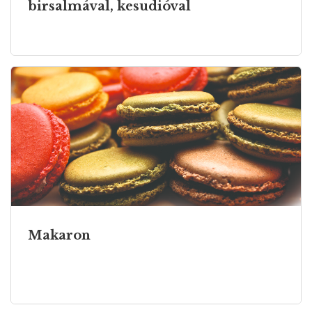
birsalmával, kesudióval
Makaron