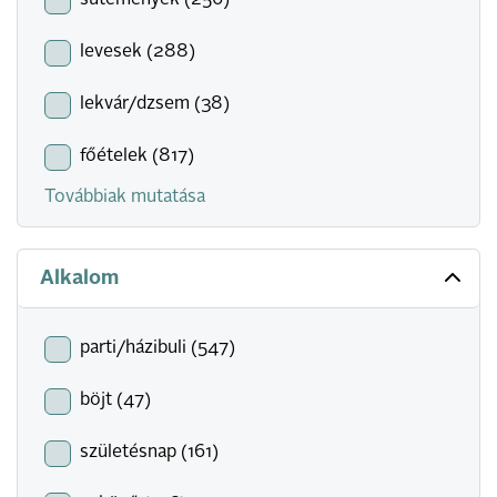
sütemények (256)
levesek (288)
lekvár/dzsem (38)
főételek (817)
Továbbiak mutatása
Alkalom
parti/házibuli (547)
böjt (47)
születésnap (161)