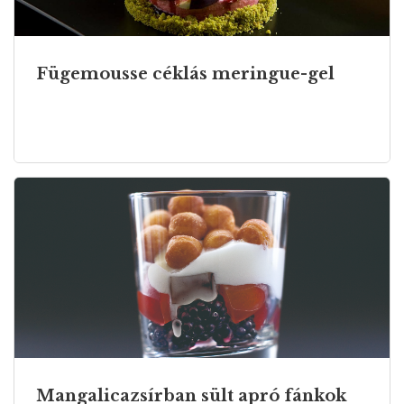
Fügemousse céklás meringue-gel
Mangalicazsírban sült apró fánkok