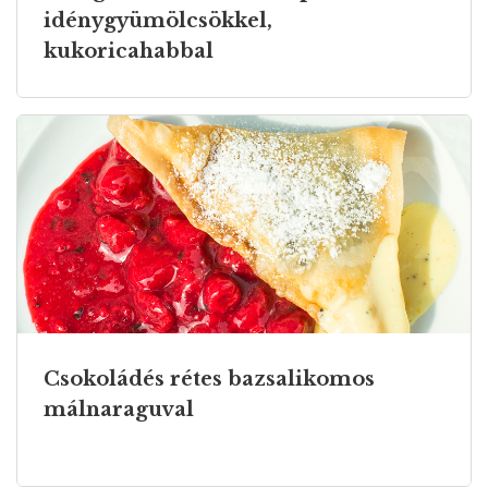
idénygyümölcsökkel,
kukoricahabbal
Csokoládés rétes bazsalikomos
málnaraguval