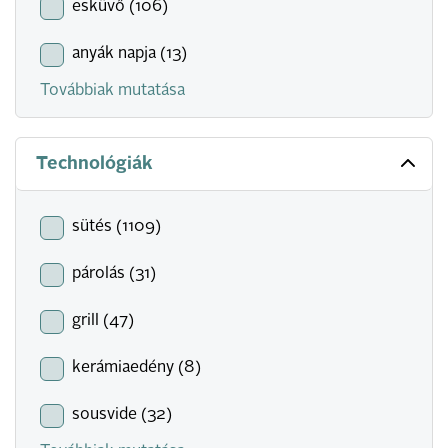
esküvő (106)
anyák napja (13)
Továbbiak mutatása
Technológiák
sütés (1109)
párolás (31)
grill (47)
kerámiaedény (8)
sousvide (32)