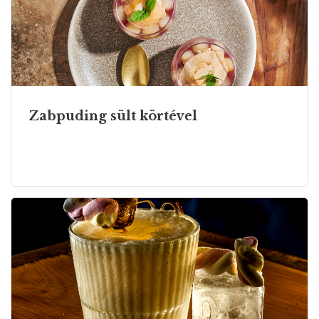
Zabpuding sült körtével