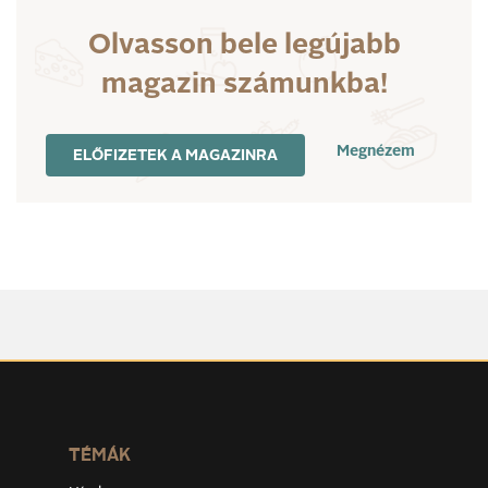
Olvasson bele legújabb
magazin számunkba!
Megnézem
ELŐFIZETEK A MAGAZINRA
TÉMÁK