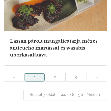
Lassan párolt mangalicatarja mézes
anticucho mártással és wasabis
uborkasalátáva
«
1
2
3
»
Recept / oldal
24
48
96
Minden