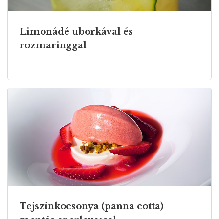
Limonádé uborkával és
rozmaringgal
Tejszínkocsonya (panna cotta)