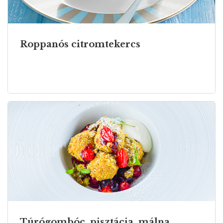
Roppanós citromtekercs
Túrógombóc, pisztácia, málna