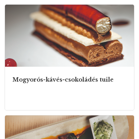
Mogyorós-kávés-csokoládés tuile