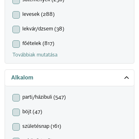
sütemények (256)
levesek (288)
lekvár/dzsem (38)
főételek (817)
Továbbiak mutatása
Alkalom
parti/házibuli (547)
böjt (47)
születésnap (161)