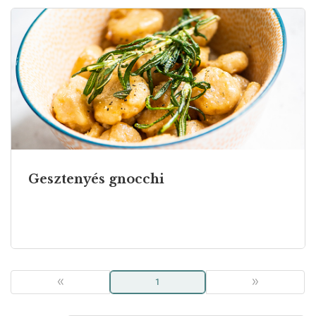
Gesztenyés gnocchi
«
1
»