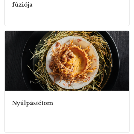
fúziója
Nyúlpástétom