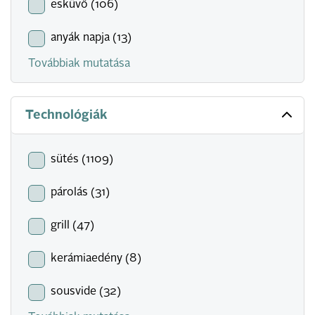
esküvő (106)
anyák napja (13)
Továbbiak mutatása
Technológiák
sütés (1109)
párolás (31)
grill (47)
kerámiaedény (8)
sousvide (32)