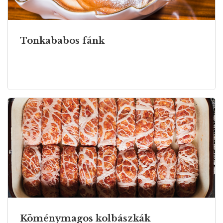
Tonkababos fánk
Köménymagos kolbászkák