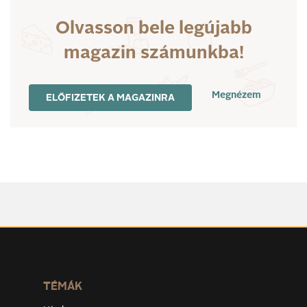
Olvasson bele legújabb
magazin számunkba!
Megnézem
ELŐFIZETEK A MAGAZINRA
TÉMÁK