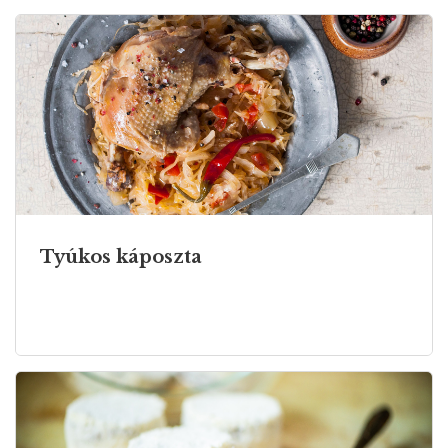
Tyúkos káposzta