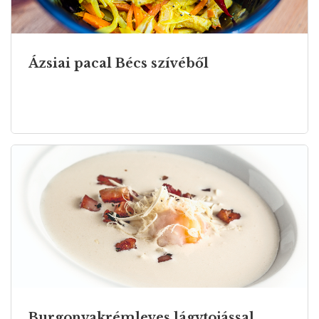
Ázsiai pacal Bécs szívéből
Burgonyakrémleves lágytojással