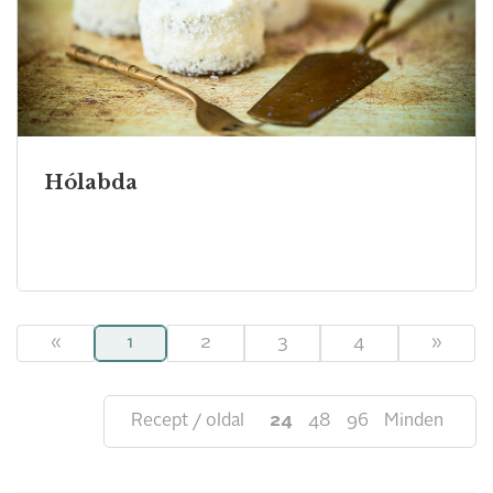
Hólabda
«
1
2
3
4
»
Recept / oldal
24
48
96
Minden