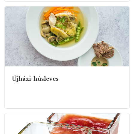
Újházi-húsleves