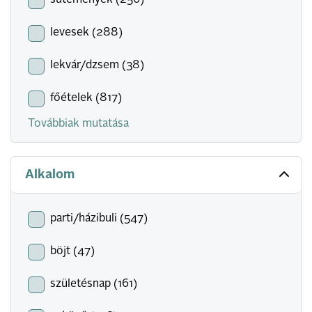
sütemények (256)
levesek (288)
lekvár/dzsem (38)
főételek (817)
Továbbiak mutatása
Alkalom
parti/házibuli (547)
böjt (47)
születésnap (161)