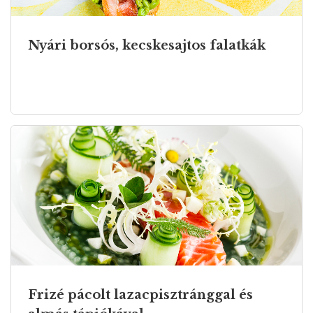
Nyári borsós, kecskesajtos falatkák
Frizé pácolt lazacpisztránggal és