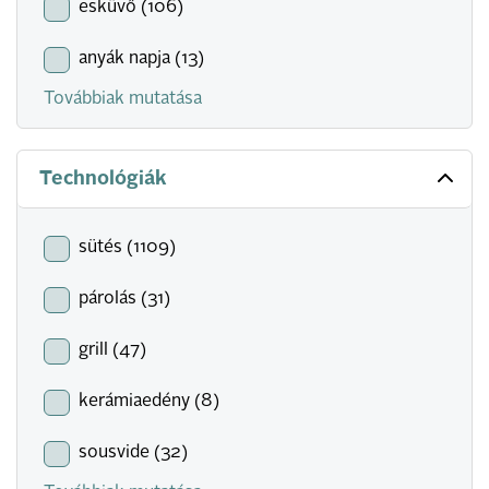
esküvő (106)
anyák napja (13)
Továbbiak mutatása
Technológiák
sütés (1109)
párolás (31)
grill (47)
kerámiaedény (8)
sousvide (32)