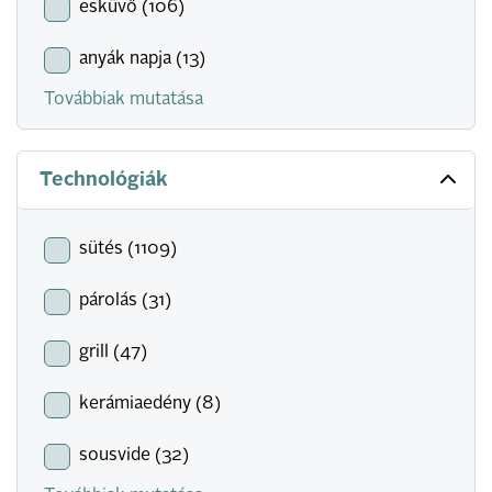
esküvő (106)
anyák napja (13)
Továbbiak mutatása
Technológiák
sütés (1109)
párolás (31)
grill (47)
kerámiaedény (8)
sousvide (32)