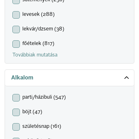
sütemények (256)
levesek (288)
lekvár/dzsem (38)
főételek (817)
Továbbiak mutatása
Alkalom
parti/házibuli (547)
böjt (47)
születésnap (161)