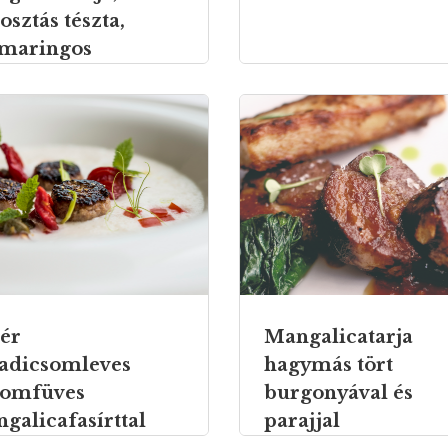
osztás tészta,
maringos
aszósz
ér
Mangalicatarja
adicsomleves
hagymás tört
romfüves
burgonyával és
galicafasírttal
parajjal