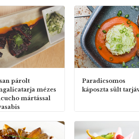
san párolt
Paradicsomos
galicatarja mézes
káposzta sült tarjá
icucho mártással
wasabis
rkasalátáva