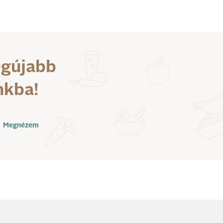
egújabb
nkba!
Megnézem