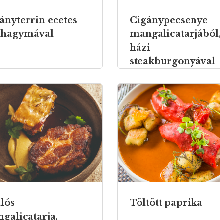
ányterrin ecetes
Cigánypecsenye
a hagymával
mangalicatarjából
házi
steakburgonyával
lós
Töltött paprika
galicatarja,