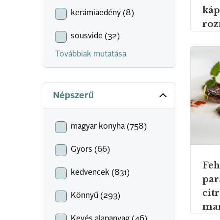
káp
kerámiaedény (8)
roz
sousvide (32)
alm
Továbbiak mutatása
Népszerű
magyar konyha (758)
Gyors (66)
Feh
kedvencek (831)
par
cit
Könnyű (293)
man
Kevés alapanyag (46)