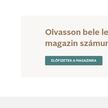
Olvasson bele l
magazin számu
ELŐFIZETEK A MAGAZINRA