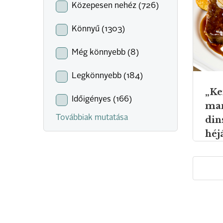
Közepesen nehéz (726)
Könnyű (1303)
Még könnyebb (8)
Legkönnyebb (184)
„Ke
Időigényes (166)
man
Továbbiak mutatása
din
héj
bur