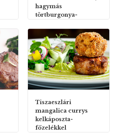
hagymás
törtburgonya-
lepénnyel
Tiszaeszlári
mangalica currys
kelkáposzta-
főzelékkel