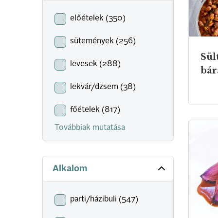
előételek (350)
sütemények (256)
Sül
levesek (288)
bár
lekvár/dzsem (38)
főételek (817)
Továbbiak mutatása
Alkalom
parti/házibuli (547)