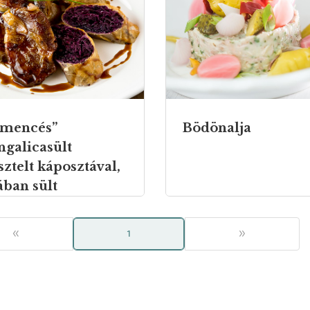
mencés”
Bödönalja
galicasült
sztelt káposztával,
ában sült
gonyával
«
1
»