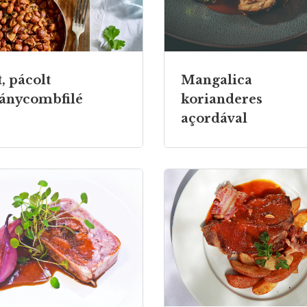
t, pácolt
Mangalica
ánycombfilé
korianderes
açordával