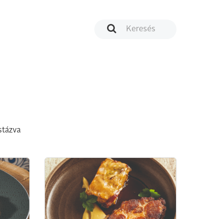
stázva