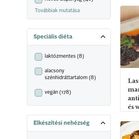
Továbbiak mutatása
Speciális diéta
laktózmentes (8)
alacsony
szénhidráttartalom (8)
Las
man
vegán (178)
ant
és 
ubo
Elkészítési nehézség