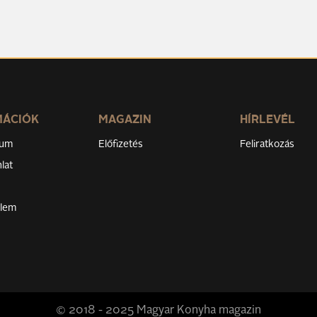
MÁCIÓK
MAGAZIN
HÍRLEVÉL
zum
Előfizetés
Feliratkozás
lat
elem
© 2018 - 2025 Magyar Konyha magazin