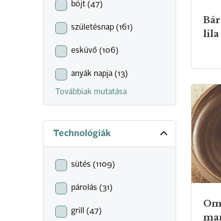
böjt (47)
Bár
születésnap (161)
lil
esküvő (106)
anyák napja (13)
Továbbiak mutatása
Technológiák
sütés (1109)
párolás (31)
Om
grill (47)
man