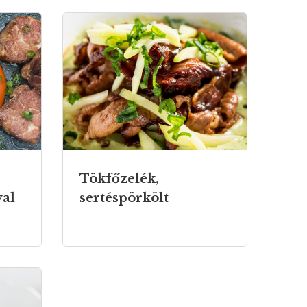
Tökfőzelék,
val
sertéspörkölt