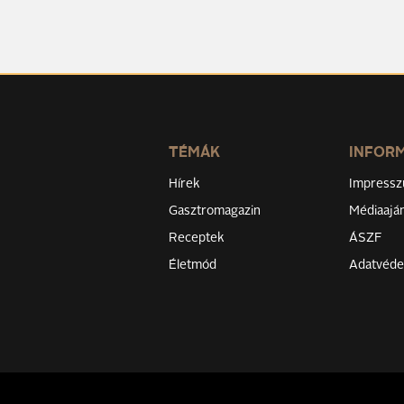
TÉMÁK
INFOR
Hírek
Impress
Gasztromagazin
Médiaaján
Receptek
ÁSZF
Életmód
Adatvéd