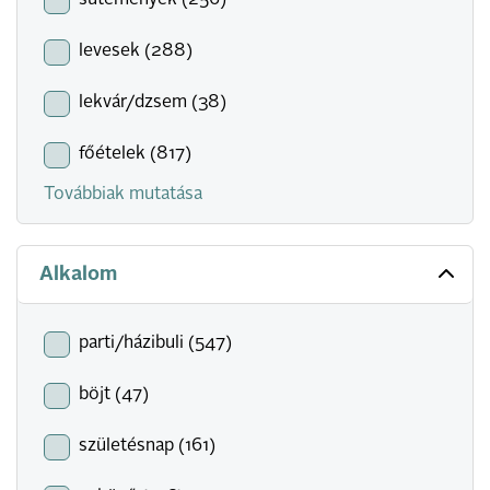
sütemények (256)
levesek (288)
lekvár/dzsem (38)
főételek (817)
Továbbiak mutatása
Alkalom
parti/házibuli (547)
böjt (47)
születésnap (161)