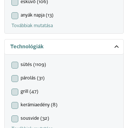
esküvő (106)
anyák napja (13)
Továbbiak mutatása
Technológiák
sütés (1109)
párolás (31)
grill (47)
kerámiaedény (8)
sousvide (32)