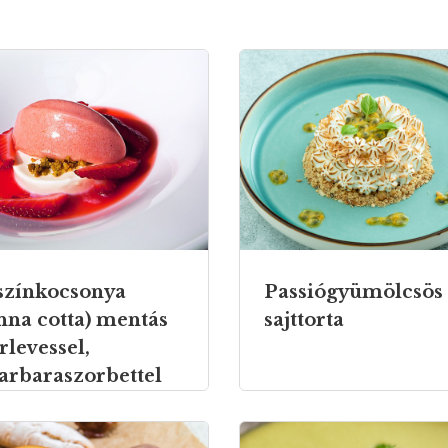
színkocsonya
Passiógyümölcsös
nna cotta) mentás
sajttorta
rlevessel,
arbaraszorbettel