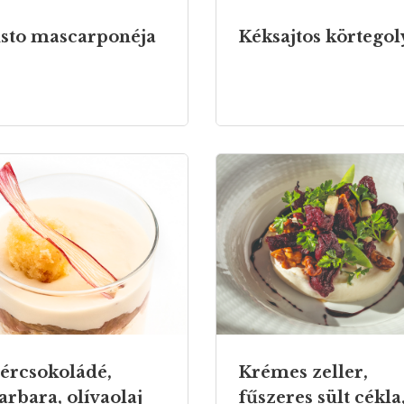
sto mascarponéja
Kéksajtos körtegol
ércsokoládé,
Krémes zeller,
arbara, olívaolaj
fűszeres sült cékla