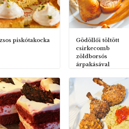
zsos piskótakocka
Gödöllői töltött
csirkecomb
zöldborsós
árpakásával