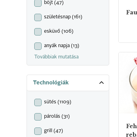
böjt (47)
Fau
születésnap (161)
esküvő (106)
anyák napja (13)
Továbbiak mutatása
Technológiák
sütés (1109)
párolás (31)
Feh
grill (47)
reb