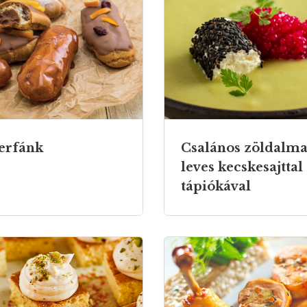
erfánk
Csalános zöldalma
leves kecskesajttal
tápiókával