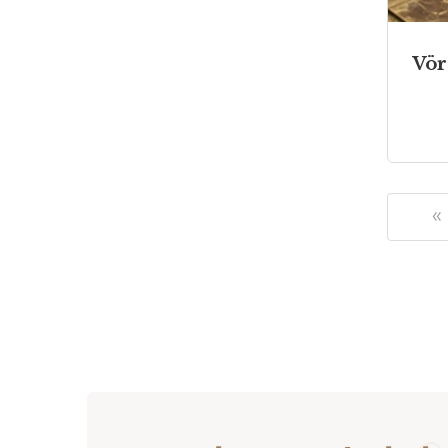
Vör
«