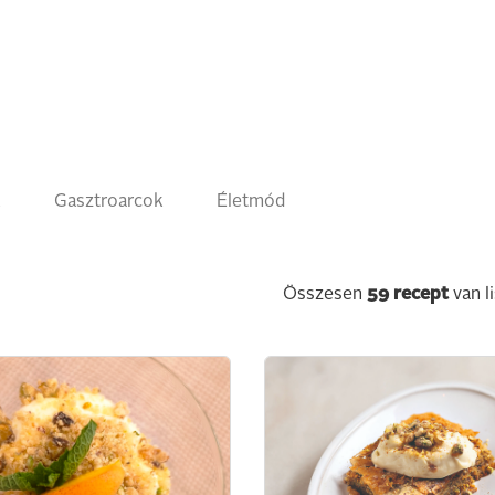
k
Gasztroarcok
Életmód
Összesen
59
recept
van l