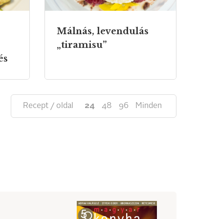
Málnás, levendulás
„tiramisu”
és
Recept / oldal
24
48
96
Minden