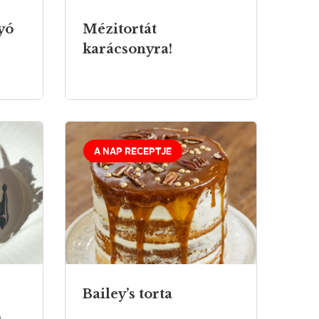
yó
Mézitortát
karácsonyra!
A NAP RECEPTJE
Bailey’s torta
,