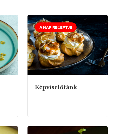
A NAP RECEPTJE
Képviselőfánk