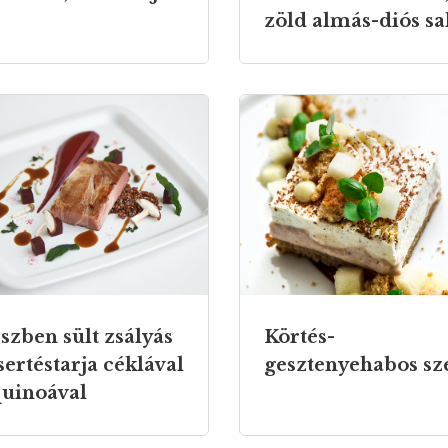
zöld almás-diós sa
szben sült zsályás
Körtés-
sertéstarja céklával
gesztenyehabos sz
quinoával