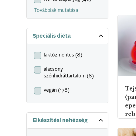
Továbbiak mutatása
Speciális diéta
laktózmentes (8)
alacsony
szénhidráttartalom (8)
Tej
vegán (178)
(pa
epe
reb
Elkészítési nehézség