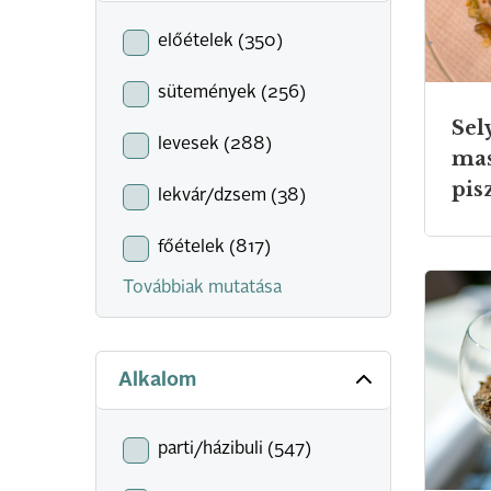
előételek (350)
sütemények (256)
Sel
levesek (288)
mas
pis
lekvár/dzsem (38)
főételek (817)
Továbbiak mutatása
Alkalom
parti/házibuli (547)