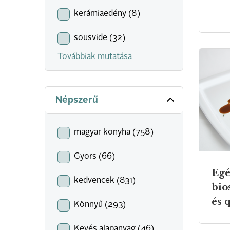
kerámiaedény (8)
sousvide (32)
Továbbiak mutatása
Népszerű
magyar konyha (758)
Gyors (66)
Egé
kedvencek (831)
bio
és 
Könnyű (293)
Kevés alapanyag (46)