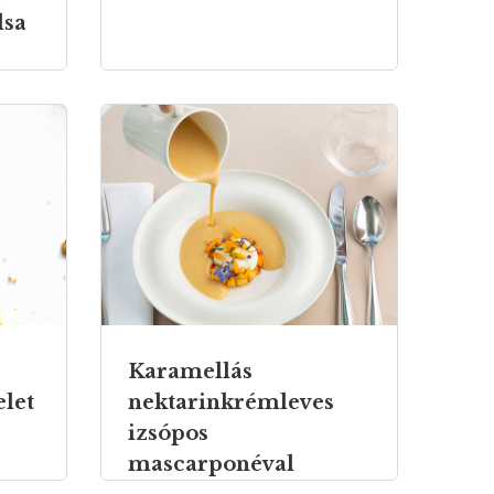
lsa
Karamellás
elet
nektarinkrémleves
izsópos
mascarponéval