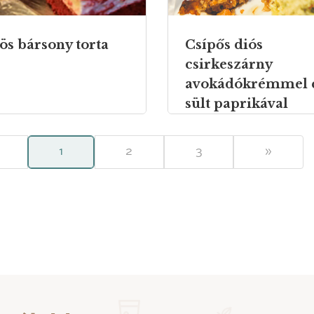
ös bársony torta
Csípős diós
csirkeszárny
avokádókrémmel 
sült paprikával
1
2
3
»