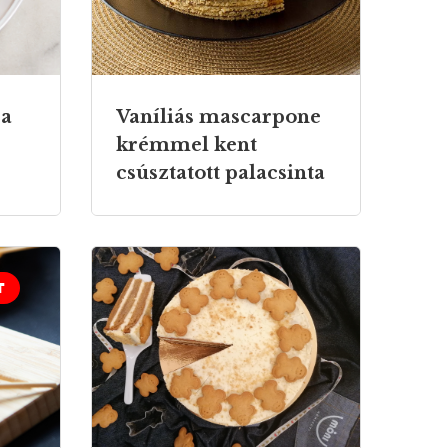
ja
Vaníliás mascarpone
krémmel kent
csúsztatott palacsinta
T