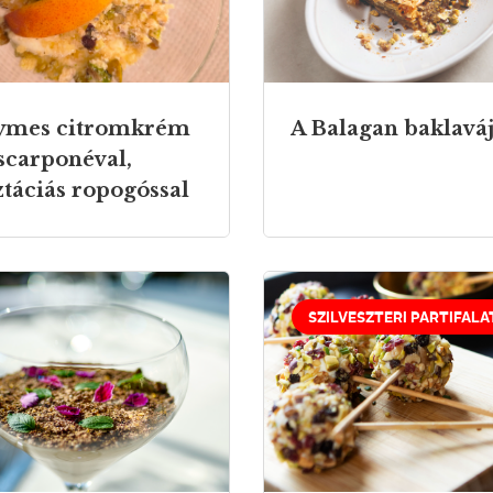
ymes citromkrém
A Balagan baklavá
carponéval,
ztáciás ropogóssal
SZILVESZTERI PARTIFALA