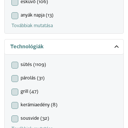
esküvő (106)
anyák napja (13)
Továbbiak mutatása
Technológiák
sütés (1109)
párolás (31)
grill (47)
kerámiaedény (8)
sousvide (32)