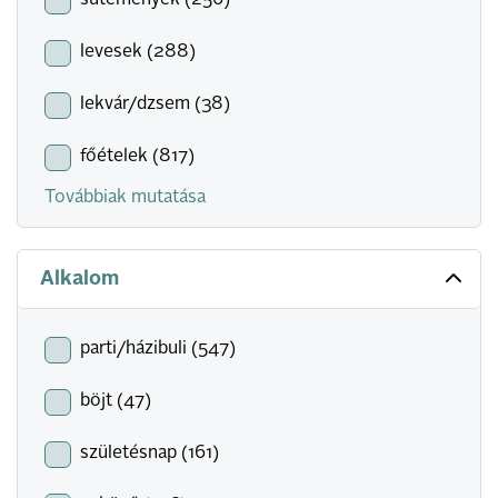
sütemények (256)
levesek (288)
lekvár/dzsem (38)
főételek (817)
Továbbiak mutatása
Alkalom
parti/házibuli (547)
böjt (47)
születésnap (161)