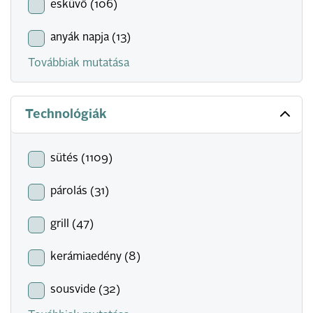
esküvő (106)
anyák napja (13)
Továbbiak mutatása
Technológiák
sütés (1109)
párolás (31)
grill (47)
kerámiaedény (8)
sousvide (32)