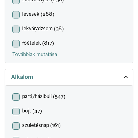
sütemények (256)
levesek (288)
lekvár/dzsem (38)
főételek (817)
Továbbiak mutatása
Alkalom
parti/házibuli (547)
böjt (47)
születésnap (161)