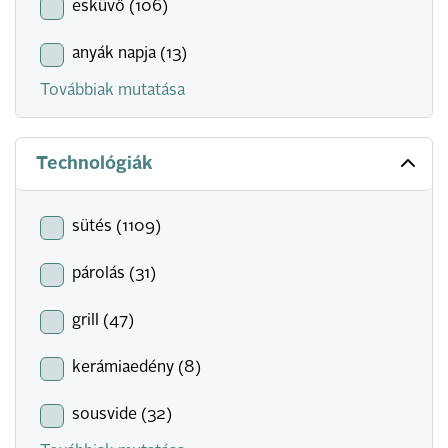
esküvő (106)
anyák napja (13)
Továbbiak mutatása
Technológiák
sütés (1109)
párolás (31)
grill (47)
kerámiaedény (8)
sousvide (32)