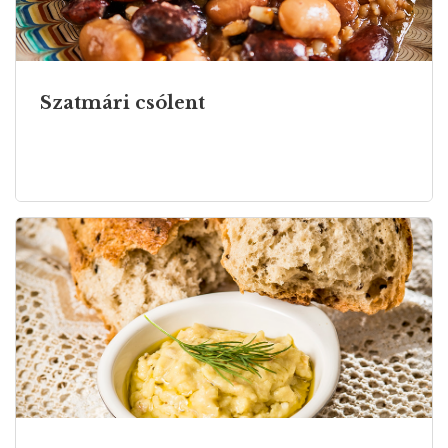
Szatmári csólent