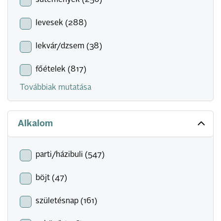
sütemények (256)
levesek (288)
lekvár/dzsem (38)
főételek (817)
Továbbiak mutatása
Alkalom
parti/házibuli (547)
böjt (47)
születésnap (161)