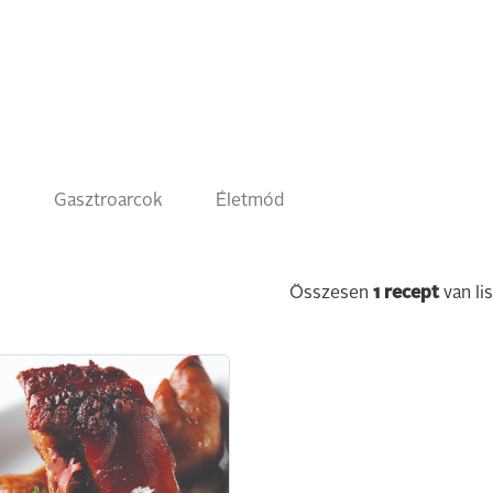
k
Gasztroarcok
Életmód
Összesen
1
recept
van li