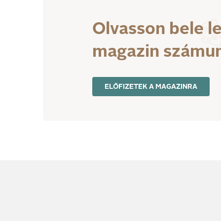
Olvasson bele l
magazin számu
ELŐFIZETEK A MAGAZINRA