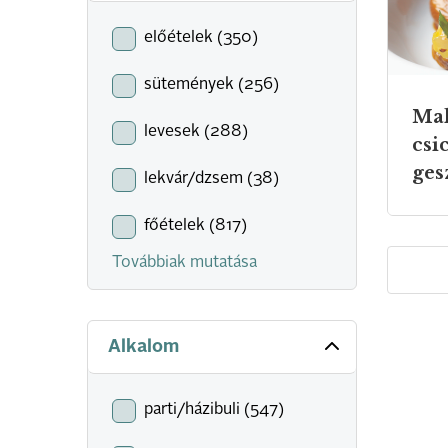
előételek (350)
sütemények (256)
Mal
levesek (288)
csi
ges
lekvár/dzsem (38)
főételek (817)
Továbbiak mutatása
Alkalom
parti/házibuli (547)