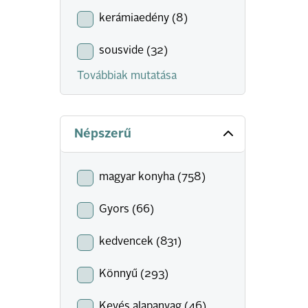
kerámiaedény (8)
sousvide (32)
Továbbiak mutatása
Népszerű
magyar konyha (758)
Gyors (66)
kedvencek (831)
Könnyű (293)
Kevés alapanyag (46)