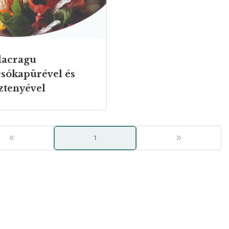
acragu
csókapürével és
ztenyével
«
1
»