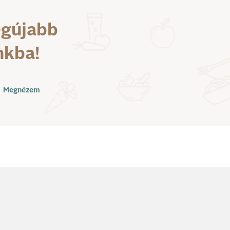
egújabb
nkba!
Megnézem