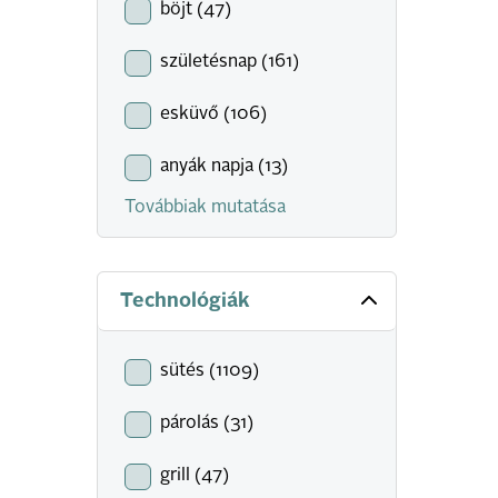
böjt (47)
születésnap (161)
esküvő (106)
anyák napja (13)
Továbbiak mutatása
Technológiák
sütés (1109)
párolás (31)
grill (47)