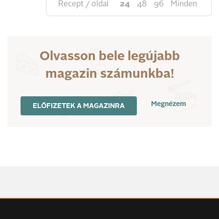
Recept / oldal
24
48
96
Minden
Olvasson bele legújabb
magazin számunkba!
Megnézem
ELŐFIZETEK A MAGAZINRA