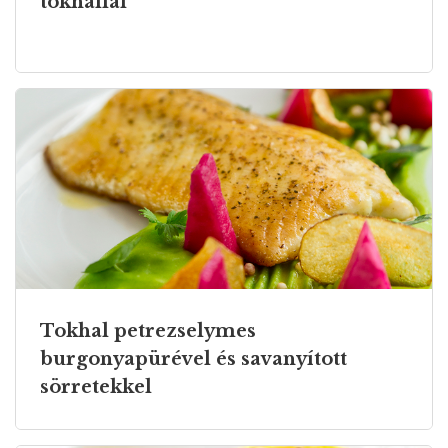
tokhallal
Tokhal petrezselymes
burgonyapürével és savanyított
sörretekkel