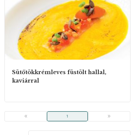
Sütőtökkrémleves füstölt hallal,
kaviárral
«
1
»