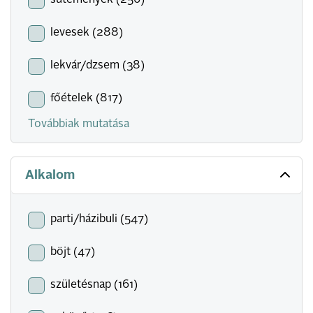
sütemények (256)
levesek (288)
lekvár/dzsem (38)
főételek (817)
Továbbiak mutatása
Alkalom
parti/házibuli (547)
böjt (47)
születésnap (161)