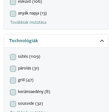
esküvő (106)
anyák napja (13)
Továbbiak mutatása
Technológiák
sütés (1109)
párolás (31)
grill (47)
kerámiaedény (8)
sousvide (32)