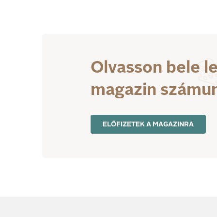
Olvasson bele l
magazin számu
ELŐFIZETEK A MAGAZINRA