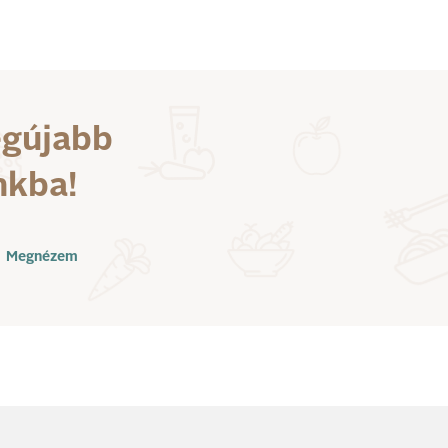
egújabb
nkba!
Megnézem