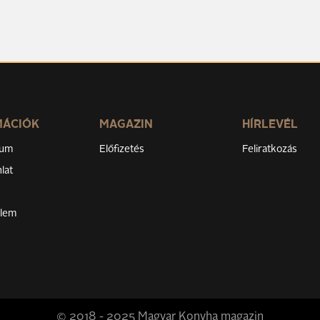
MÁCIÓK
MAGAZIN
HÍRLEVÉL
zum
Előfizetés
Feliratkozás
lat
elem
© 2018 - 2025 Magyar Konyha magazin