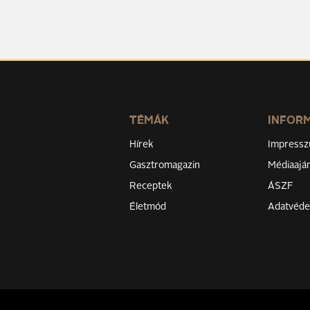
TÉMÁK
INFOR
Hírek
Impress
Gasztromagazin
Médiaaján
Receptek
ÁSZF
Életmód
Adatvéd