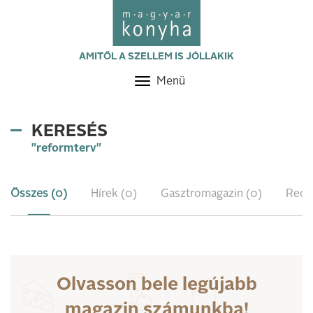
AMITŐL A SZELLEM IS JÓLLAKIK
Menü
Toggle
navigation
KERESÉS
"reformterv"
Összes (0)
Hírek (0)
Gasztromagazin (0)
Rece
Olvasson bele legújabb
magazin számunkba!