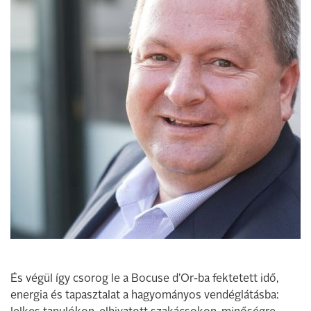
És végül így csorog le a Bocuse d’Or-ba fektetett idő,
energia és tapasztalat a hagyományos vendéglátásba: