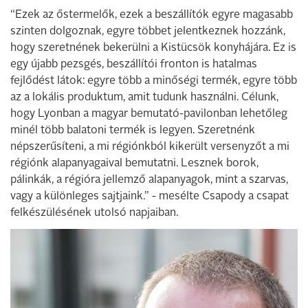
“Ezek az őstermelők, ezek a beszállítók egyre magasabb
szinten dolgoznak, egyre többet jelentkeznek hozzánk,
hogy szeretnének bekerülni a Kistücsök konyhájára. Ez is
egy újabb pezsgés, beszállítói fronton is hatalmas
fejlődést látok: egyre több a minőségi termék, egyre több
az a lokális produktum, amit tudunk használni. Célunk,
hogy Lyonban a magyar bemutató-pavilonban lehetőleg
minél több balatoni termék is legyen. Szeretnénk
népszerűsíteni, a mi régiónkból kikerült versenyzőt a mi
régiónk alapanyagaival bemutatni. Lesznek borok,
pálinkák, a régióra jellemző alapanyagok, mint a szarvas,
vagy a különleges sajtjaink.” - mesélte Csapody a csapat
felkészülésének utolsó napjaiban.