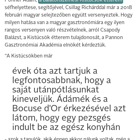
Pohner Ádám,
a balatonszemesi Kistücsök étterem
séfhelyettese, segítőjével, Csillag Richárddal már a 2018
februári magyar selejtezőben együtt versenyeztek. Hogy
milyen hatása van a magyar gasztronómiára egy ilyen
rangos versenyen való részvételnek, arról Csapody
Balázst, a Kistücsök étterem tulajdonosát, a Pannon
Gasztronómiai Akadémia elnökét kérdeztük.
“A Kistücsökben már
évek óta azt tartjuk a
legfontosabbnak, hogy a
saját utánpótlásunkat
kineveljük. Ádámék és a
Bocuse d’Or érkezésével azt
látom, hogy egy pezsgés
indult be az egész konyhán
- azok a tanulók, akik éppen akkor nálunk voltak, még a