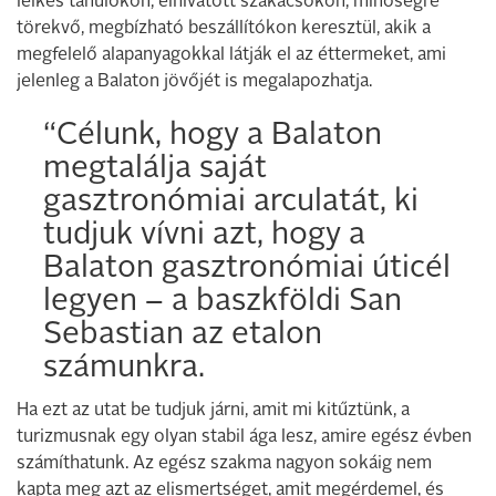
lelkes tanulókon, elhivatott szakácsokon, minőségre
törekvő, megbízható beszállítókon keresztül, akik a
megfelelő alapanyagokkal látják el az éttermeket, ami
jelenleg a Balaton jövőjét is megalapozhatja.
“Célunk, hogy a Balaton
megtalálja saját
gasztronómiai arculatát, ki
tudjuk vívni azt, hogy a
Balaton gasztronómiai úticél
legyen – a baszkföldi San
Sebastian az etalon
számunkra.
Ha ezt az utat be tudjuk járni, amit mi kitűztünk, a
turizmusnak egy olyan stabil ága lesz, amire egész évben
számíthatunk. Az egész szakma nagyon sokáig nem
kapta meg azt az elismertséget, amit megérdemel, és