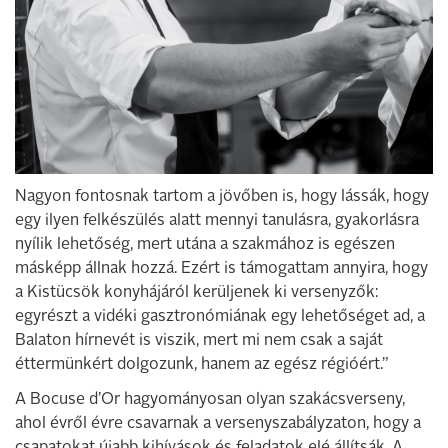
Nagyon fontosnak tartom a jövőben is, hogy lássák, hogy
egy ilyen felkészülés alatt mennyi tanulásra, gyakorlásra
nyílik lehetőség, mert utána a szakmához is egészen
másképp állnak hozzá. Ezért is támogattam annyira, hogy
a Kistücsök konyhájáról kerüljenek ki versenyzők:
egyrészt a vidéki gasztronómiának egy lehetőséget ad, a
Balaton hírnevét is viszik, mert mi nem csak a saját
éttermünkért dolgozunk, hanem az egész régióért.”
A Bocuse d’Or hagyományosan olyan szakácsverseny,
ahol évről évre csavarnak a versenyszabályzaton, hogy a