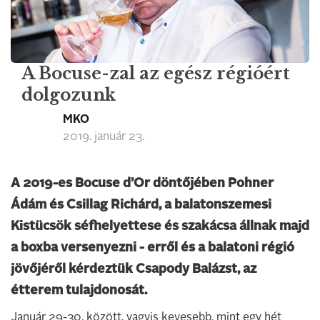
A Bocuse-zal az egész régióért
dolgozunk
MKO
2019. január 23.
A 2019-es Bocuse d’Or döntőjében Pohner
Ádám és Csillag Richárd, a balatonszemesi
Kistücsök séfhelyettese és szakácsa állnak majd
a boxba versenyezni - erről és a balatoni régió
jövőjéről kérdeztük Csapody Balázst, az
étterem tulajdonosát.
Január 29-30. között, vagyis kevesebb, mint egy hét