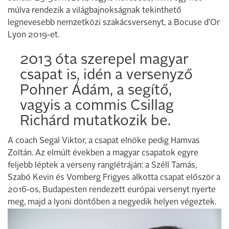
múlva rendezik a világbajnokságnak tekinthető
legnevesebb nemzetközi szakácsversenyt, a Bocuse d’Or
Lyon 2019-et.
2013 óta szerepel magyar
csapat is, idén a versenyző
Pohner Ádám, a segítő,
vagyis a commis Csillag
Richárd mutatkozik be.
A coach Segal Viktor, a csapat elnöke pedig Hamvas
Zoltán. Az elmúlt években a magyar csapatok egyre
feljebb léptek a verseny ranglétráján: a Széll Tamás,
Szabó Kevin és Vomberg Frigyes alkotta csapat először a
2016-os, Budapesten rendezett európai versenyt nyerte
meg, majd a lyoni döntőben a negyedik helyen végeztek.