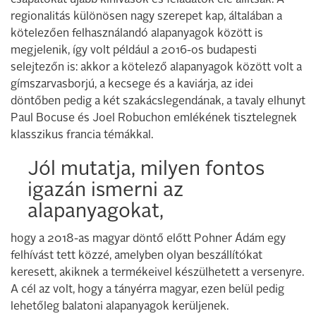
csapatokat újabb kihívások és feladatok elé állítsák. A
regionalitás különösen nagy szerepet kap, általában a
kötelezően felhasználandó alapanyagok között is
megjelenik, így volt például a 2016-os budapesti
selejtezőn is: akkor a kötelező alapanyagok között volt a
gímszarvasborjú, a kecsege és a kaviárja, az idei
döntőben pedig a két szakácslegendának, a tavaly elhunyt
Paul Bocuse és Joel Robuchon emlékének tisztelegnek
klasszikus francia témákkal.
Jól mutatja, milyen fontos
igazán ismerni az
alapanyagokat,
hogy a 2018-as magyar döntő előtt Pohner Ádám egy
felhívást tett közzé, amelyben olyan beszállítókat
keresett, akiknek a termékeivel készülhetett a versenyre.
A cél az volt, hogy a tányérra magyar, ezen belül pedig
lehetőleg balatoni alapanyagok kerüljenek.