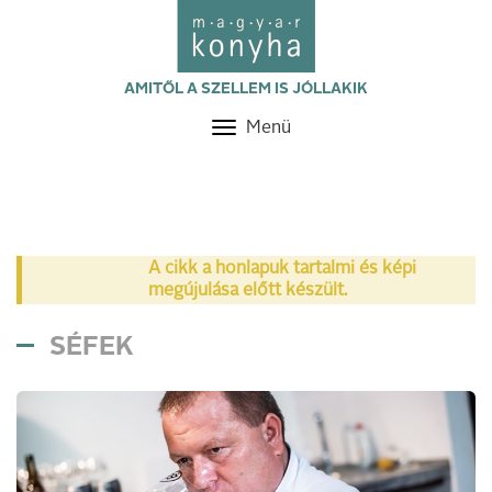
AMITŐL A SZELLEM IS JÓLLAKIK
Menü
Toggle
navigation
A cikk a honlapuk tartalmi és képi
megújulása előtt készült.
SÉFEK