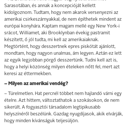
Sarasotában, és annak a koncepcióját kellett
kidolgoznom. Tudtam, hogy nem akarok versenyezni az
amerikai csirkeszárnyakkal, de nem építhetek mindent az
európai konyhára. Kaptam magam mellé egy New York-i
srácot, Williamet, aki Brooklynban évekig pastramit
készített, ő jól tudta, mi kell az amerikaiaknak.
Megtörtént, hogy desszertnek epres piskótát ajánlott,
mondtam, hogy nagyon unalmas, ám legyen. Aztán ez lett
az egyik legjobban pörgő desszertünk. Tudni kell azt is,
hogy a helyi közönség milyen ételeken nőtt fel, mert azt
keresi az éttermekben.
– Milyen az amerikai vendég?
– Türelmetlen. Hat percnél többet nem hajlandó várni egy
ételre. Azt hittem, változtathatok a szokásokon, de nem
sikerült. A fogyasztói társadalom legtipikusabb
helyszínéről beszélünk. Gazdag nyugdíjasok, akik elvárják,
hogy minden kívánságuk teljesüljön.