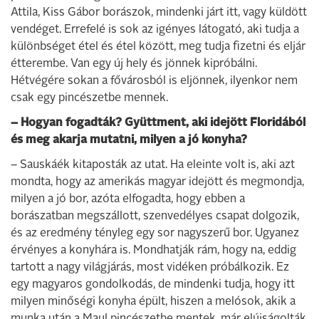
Attila, Kiss Gábor borászok, mindenki járt itt, vagy küldött
vendéget. Errefelé is sok az igényes látogató, aki tudja a
különbséget étel és étel között, meg tudja fizetni és eljár
étterembe. Van egy új hely és jönnek kipróbálni.
Hétvégére sokan a fővárosból is eljönnek, ilyenkor nem
csak egy pincészetbe mennek.
– Hogyan fogadták? Gyüttment, aki idejött Floridából
és meg akarja mutatni, milyen a jó konyha?
– Sauskáék kitaposták az utat. Ha eleinte volt is, aki azt
mondta, hogy az amerikás magyar idejött és megmondja,
milyen a jó bor, azóta elfogadta, hogy ebben a
borászatban megszállott, szenvedélyes csapat dolgozik,
és az eredmény tényleg egy sor nagyszerű bor. Ugyanez
érvényes a konyhára is. Mondhatják rám, hogy na, eddig
tartott a nagy világjárás, most vidéken próbálkozik. Ez
egy magyaros gondolkodás, de mindenki tudja, hogy itt
milyen minőségi konyha épült, hiszen a melósok, akik a
munka után a Maul pincészetbe mentek, már elújságolták