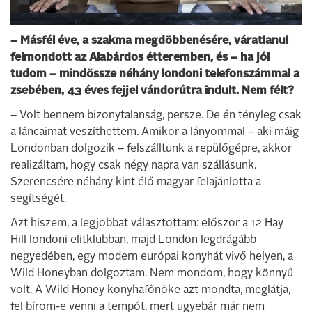
– Másfél éve, a szakma megdöbbenésére, váratlanul
felmondott az Alabárdos étteremben, és – ha jól
tudom – mindössze néhány londoni telefonszámmal a
zsebében, 43 éves fejjel vándorútra indult. Nem félt?
– Volt bennem bizonytalanság, persze. De én tényleg csak
a láncaimat veszíthettem. Amikor a lányommal – aki máig
Londonban dolgozik – felszálltunk a repülőgépre, akkor
realizáltam, hogy csak négy napra van szállásunk.
Szerencsére néhány kint élő magyar felajánlotta a
segítségét.
Azt hiszem, a legjobbat választottam: először a 12 Hay
Hill londoni elitklubban, majd London legdrágább
negyedében, egy modern európai konyhát vivő helyen, a
Wild Honeyban dolgoztam. Nem mondom, hogy könnyű
volt. A Wild Honey konyhafőnöke azt mondta, meglátja,
fel bírom-e venni a tempót, mert ugyebár már nem