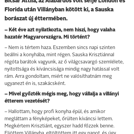
Bicsár Attila, az Alabárdos volt séfje London és
Florida után Villányban kötött ki, a Sauska
borászat új éttermében.
– Két éve azt nyilatkozta, nem hiszi,
hogy valaha
hazatér Magyarországra.
Mi történt?
– Nem is tértem haza. Eszemben sincs napi szinten
beállni a konyhába, mint régen. Sauska Krisztiánnal
régóta barátok vagyunk, az ő világcsavargó szemlélete,
nyitottsága és kíváncsisága mindig nagy hatással volt
rám. Arra gondoltam, miért ne valósíthatnám meg
ugyanezt én is, szakácsként.
– Mivel győzték mégis meg, hogy vállalja a villányi
étterem vezetését?
– Hallottam, hogy profi konyha épül, és amikor
megláttam a fényképeket, őrülten kíváncsi lettem.
Megkértem Krisztiánt, egyszer hadd főzzek benne.
Eljöttem Villányba, eltöltöttem itt egy napot, és úgy