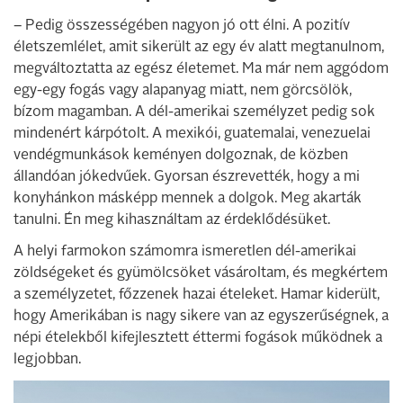
– Pedig összességében nagyon jó ott élni. A pozitív
életszemlélet, amit sikerült az egy év alatt megtanulnom,
megváltoztatta az egész életemet. Ma már nem aggódom
egy-egy fogás vagy alapanyag miatt, nem görcsölök,
bízom magamban. A dél-amerikai személyzet pedig sok
mindenért kárpótolt. A mexikói, guatemalai, venezuelai
vendégmunkások keményen dolgoznak, de közben
állandóan jókedvűek. Gyorsan észrevették, hogy a mi
konyhánkon másképp mennek a dolgok. Meg akarták
tanulni. Én meg kihasználtam az érdeklődésüket.
A helyi farmokon számomra ismeretlen dél-amerikai
zöldségeket és gyümölcsöket vásároltam, és megkértem
a személyzetet, főzzenek hazai ételeket. Hamar kiderült,
hogy Amerikában is nagy sikere van az egyszerűségnek, a
népi ételekből kifejlesztett éttermi fogások működnek a
legjobban.