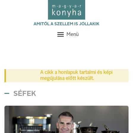
AMITŐL A SZELLEM IS JÓLLAKIK
Menü
Toggle
navigation
A cikk a honlapuk tartalmi és képi
megújulása előtt készült.
SÉFEK