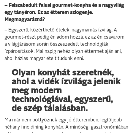
– Felszabadult falusi gourmet-konyha és a nagyvilág
egy tányéron. Ez az étterem szlogenje.
Megmagyarázná?
– Egyszerű, közérthető ételek, nagymamás ízvilág. A
gourmet-részt pedig én adom hozzá, ez az én csavarom,
a világjárásom során összeszedett technológiák,
ízpárosítások. Mai napig nehéz olyan éttermet ajánlani,
ahol házias magyar ételt tudunk enni.
Olyan konyhát szeretnék,
ahol a vidék ízvilága jelenik
meg modern
technológiával, egyszerű,
de szép tálalásban.
Ma már nem pöttyöznek egy jó étteremben, legföljebb
néhány fine dining konyhán. A minőségi gasztronómiában