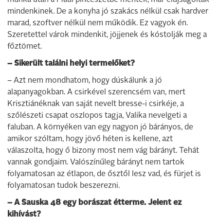
mindenkinek. De a konyha jó szakács nélkül csak hardver
marad, szoftver nélkül nem működik. Ez vagyok én.
Szeretettel várok mindenkit, jöjjenek és kóstolják meg a
főztömet.
– Sikerült találni helyi termelőket?
– Azt nem mondhatom, hogy dúskálunk a jó
alapanyagokban. A csirkével szerencsém van, mert
Krisztiánéknak van saját nevelt bresse-i csirkéje, a
szőlészeti csapat oszlopos tagja, Valika nevelgeti a
faluban. A környéken van egy nagyon jó bárányos, de
amikor szóltam, hogy jövő héten is kellene, azt
válaszolta, hogy ő bizony most nem vág bárányt. Tehát
vannak gondjaim. Valószínűleg bárányt nem tartok
folyamatosan az étlapon, de ősztől lesz vad, és fürjet is
folyamatosan tudok beszerezni.
– A Sauska 48 egy borászat étterme. Jelent ez
kihívást?