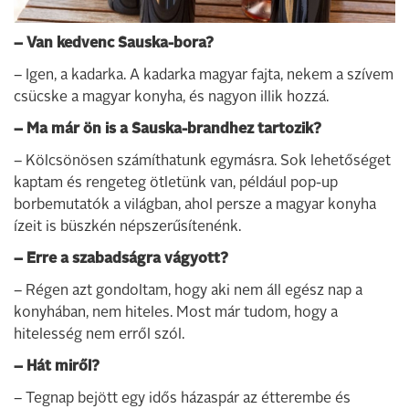
– Van kedvenc Sauska-bora?
– Igen, a kadarka. A kadarka magyar fajta, nekem a szívem
csücske a magyar konyha, és nagyon illik hozzá.
– Ma már ön is a Sauska-brandhez tartozik?
– Kölcsönösen számíthatunk egymásra. Sok lehetőséget
kaptam és rengeteg ötletünk van, például pop-up
borbemutatók a világban, ahol persze a magyar konyha
ízeit is büszkén népszerűsítenénk.
– Erre a szabadságra vágyott?
– Régen azt gondoltam, hogy aki nem áll egész nap a
konyhában, nem hiteles. Most már tudom, hogy a
hitelesség nem erről szól.
– Hát miről?
– Tegnap bejött egy idős házaspár az étterembe és