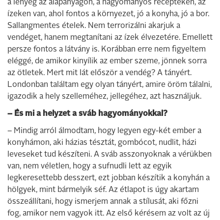
a lényeg az alapanyagon, a hagyományos recepteken, az
ízeken van, ahol fontos a környezet, jó a konyha, jó a bor.
Sallangmentes ételek. Nem terrorizálni akarjuk a
vendéget, hanem megtanítani az ízek élvezetére. Emellett
persze fontos a látvány is. Korábban erre nem figyeltem
eléggé, de amikor kinyílik az ember szeme, jönnek sorra
az ötletek. Mert mit lát először a vendég? A tányért.
Londonban találtam egy olyan tányért, amire öröm tálalni,
igazodik a hely szelleméhez, jellegéhez, azt használjuk.
– És mi a helyzet a sváb hagyományokkal?
– Mindig arról álmodtam, hogy legyen egy-két ember a
konyhámon, aki házias tésztát, gombócot, nudlit, házi
leveseket tud készíteni. A sváb asszonyoknak a vérükben
van, nem véletlen, hogy a sufnudli lett az egyik
legkeresettebb desszert, ezt jobban készítik a konyhán a
hölgyek, mint bármelyik séf. Az étlapot is úgy akartam
összeállítani, hogy ismerjem annak a stílusát, aki főzni
fog, amikor nem vagyok itt. Az első kérésem az volt az új