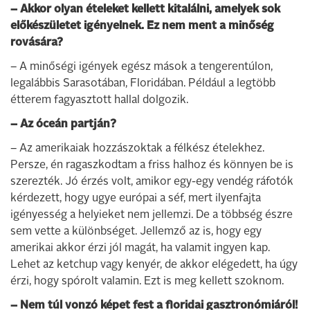
– Akkor olyan ételeket kellett kitalálni, amelyek sok
előkészületet igényelnek. Ez nem ment a minőség
rovására?
– A minőségi igények egész mások a tengerentúlon,
legalábbis Sarasotában, Floridában. Például a legtöbb
étterem fagyasztott hallal dolgozik.
– Az óceán partján?
– Az amerikaiak hozzászoktak a félkész ételekhez.
Persze, én ragaszkodtam a friss halhoz és könnyen be is
szerezték. Jó érzés volt, amikor egy-egy vendég ráfotók
kérdezett, hogy ugye európai a séf, mert ilyenfajta
igényesség a helyieket nem jellemzi. De a többség észre
sem vette a különbséget. Jellemző az is, hogy egy
amerikai akkor érzi jól magát, ha valamit ingyen kap.
Lehet az ketchup vagy kenyér, de akkor elégedett, ha úgy
érzi, hogy spórolt valamin. Ezt is meg kellett szoknom.
– Nem túl vonzó képet fest a floridai gasztronómiáról!