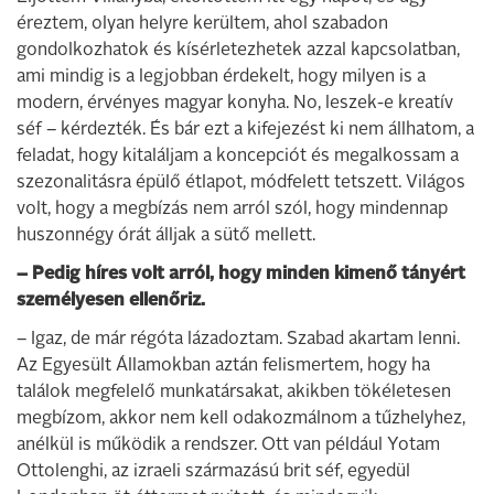
éreztem, olyan helyre kerültem, ahol szabadon
gondolkozhatok és kísérletezhetek azzal kapcsolatban,
ami mindig is a legjobban érdekelt, hogy milyen is a
modern, érvényes magyar konyha. No, leszek-e kreatív
séf – kérdezték. És bár ezt a kifejezést ki nem állhatom, a
feladat, hogy kitaláljam a koncepciót és megalkossam a
szezonalitásra épülő étlapot, módfelett tetszett. Világos
volt, hogy a megbízás nem arról szól, hogy mindennap
huszonnégy órát álljak a sütő mellett.
– Pedig híres volt arról, hogy minden kimenő tányért
személyesen ellenőriz.
– Igaz, de már régóta lázadoztam. Szabad akartam lenni.
Az Egyesült Államokban aztán felismertem, hogy ha
találok megfelelő munkatársakat, akikben tökéletesen
megbízom, akkor nem kell odakozmálnom a tűzhelyhez,
anélkül is működik a rendszer. Ott van például Yotam
Ottolenghi, az izraeli származású brit séf, egyedül