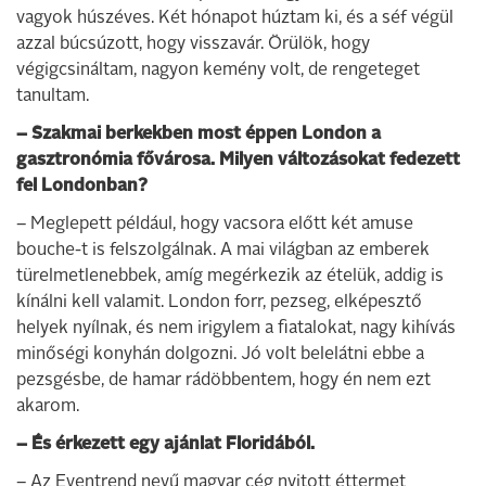
vagyok húszéves. Két hónapot húztam ki, és a séf végül
azzal búcsúzott, hogy visszavár. Örülök, hogy
végigcsináltam, nagyon kemény volt, de rengeteget
tanultam.
– Szakmai berkekben most éppen London a
gasztronómia fővárosa. Milyen változásokat fedezett
fel Londonban?
– Meglepett például, hogy vacsora előtt két amuse
bouche-t is felszolgálnak. A mai világban az emberek
türelmetlenebbek, amíg megérkezik az ételük, addig is
kínálni kell valamit. London forr, pezseg, elképesztő
helyek nyílnak, és nem irigylem a fiatalokat, nagy kihívás
minőségi konyhán dolgozni. Jó volt belelátni ebbe a
pezsgésbe, de hamar rádöbbentem, hogy én nem ezt
akarom.
– És érkezett egy ajánlat Floridából.
– Az Eventrend nevű magyar cég nyitott éttermet