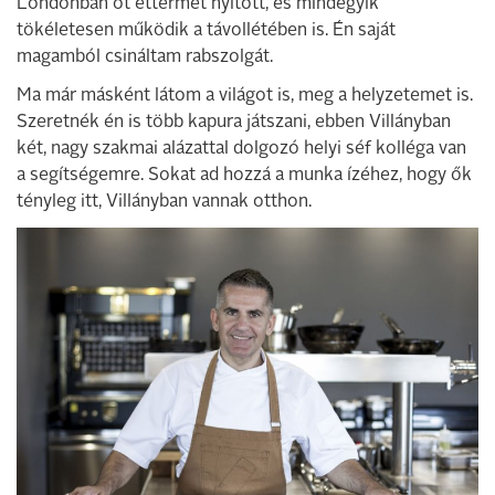
Londonban öt éttermet nyitott, és mindegyik
tökéletesen működik a távollétében is. Én saját
magamból csináltam rabszolgát.
Ma már másként látom a világot is, meg a helyzetemet is.
Szeretnék én is több kapura játszani, ebben Villányban
két, nagy szakmai alázattal dolgozó helyi séf kolléga van
a segítségemre. Sokat ad hozzá a munka ízéhez, hogy ők
tényleg itt, Villányban vannak otthon.