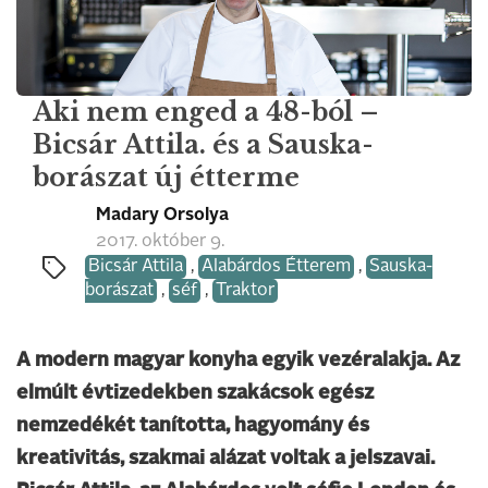
Aki nem enged a 48-ból –
Bicsár Attila. és a Sauska-
borászat új étterme
Madary Orsolya
2017. október 9.
Bicsár Attila
,
Alabárdos Étterem
,
Sauska-
borászat
,
séf
,
Traktor
A modern magyar konyha egyik vezéralakja. Az
elmúlt évtizedekben szakácsok egész
nemzedékét tanította, hagyomány és
kreativitás, szakmai alázat voltak a jelszavai.