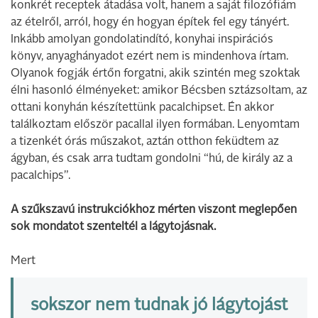
konkrét receptek átadása volt, hanem a saját filozófiám
az ételről, arról, hogy én hogyan építek fel egy tányért.
Inkább amolyan gondolatindító, konyhai inspirációs
könyv, anyaghányadot ezért nem is mindenhova írtam.
Olyanok fogják értőn forgatni, akik szintén meg szoktak
élni hasonló élményeket: amikor Bécsben sztázsoltam, az
ottani konyhán készítettünk pacalchipset. Én akkor
találkoztam először pacallal ilyen formában. Lenyomtam
a tizenkét órás műszakot, aztán otthon feküdtem az
ágyban, és csak arra tudtam gondolni “hú, de király az a
pacalchips”.
A szűkszavú instrukciókhoz mérten viszont meglepően
sok mondatot szenteltél a lágytojásnak.
Mert
sokszor nem tudnak jó lágytojást