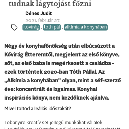
tudnak lágytojást főzni
Dénes Judit
2021. február 27.
kővirág
,
tóth pál
,
alkímia a konyhában
Négy év konyhafőnökség után elbúcsúzott a
Kővirág Étteremtől, megjelent az első könyve,
sőt, az első baba is megérkezett a családba -
ezek történtek 2020-ban Tóth Pállal. Az
„Alkímia a konyhában” olyan, mint a séf-szerző
éve: koncentrált és izgalmas. Konyhai
inspirációs könyv, nem kezdőknek ajánlva.
Mivel töltöd a leállás időszakát?
Többnyire kreatív séf jellegű munkákat vállalok.