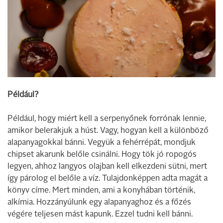
Például?
Például, hogy miért kell a serpenyőnek forrónak lennie,
amikor belerakjuk a húst. Vagy, hogyan kell a különböző
alapanyagokkal bánni. Vegyük a fehérrépát, mondjuk
chipset akarunk belőle csinálni. Hogy tök jó ropogós
legyen, ahhoz langyos olajban kell elkezdeni sütni, mert
így párolog el belőle a víz. Tulajdonképpen adta magát a
könyv címe. Mert minden, ami a konyhában történik,
alkímia. Hozzányúlunk egy alapanyaghoz és a főzés
végére teljesen mást kapunk. Ezzel tudni kell bánni.