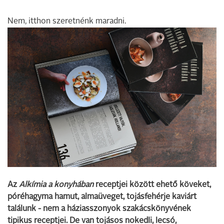
Nem, itthon szeretnénk maradni.
Az
Alkímia a konyhában
receptjei között ehető köveket,
póréhagyma hamut, almaüveget, tojásfehérje kaviárt
találunk - nem a háziasszonyok szakácskönyvének
tipikus receptjei. De van tojásos nokedli, lecsó,