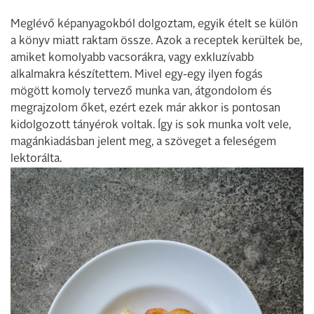
Meglévő képanyagokból dolgoztam, egyik ételt se külön
a könyv miatt raktam össze. Azok a receptek kerültek be,
amiket komolyabb vacsorákra, vagy exkluzívabb
alkalmakra készítettem. Mivel egy-egy ilyen fogás
mögött komoly tervező munka van, átgondolom és
megrajzolom őket, ezért ezek már akkor is pontosan
kidolgozott tányérok voltak. Így is sok munka volt vele,
magánkiadásban jelent meg, a szöveget a feleségem
lektorálta.