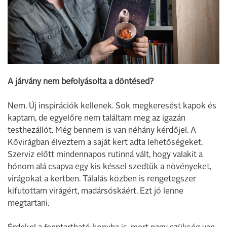
A járvány nem befolyásolta a döntésed?
Nem. Új inspirációk kellenek. Sok megkeresést kapok és
kaptam, de egyelőre nem találtam meg az igazán
testhezállót. Még bennem is van néhány kérdőjel. A
Kővirágban élveztem a saját kert adta lehetőségeket.
Szerviz előtt mindennapos rutinná vált, hogy valakit a
hónom alá csapva egy kis késsel szedtük a növényeket,
virágokat a kertben. Tálalás közben is rengetegszer
kifutottam virágért, madársóskáért. Ezt jó lenne
megtartani.