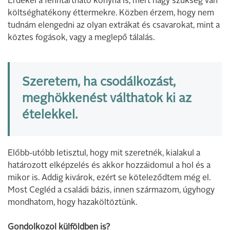
Érdekel a fenntartható konyha is, mert nagy szükség van
költséghatékony éttermekre. Közben érzem, hogy nem
tudnám elengedni az olyan extrákat és csavarokat, mint a
köztes fogások, vagy a meglepő tálalás.
Szeretem, ha csodálkozást,
meghökkenést válthatok ki az
ételekkel.
Előbb-utóbb letisztul, hogy mit szeretnék, kialakul a
határozott elképzelés és akkor hozzáidomul a hol és a
mikor is. Addig kivárok, ezért se köteleződtem még el.
Most Cegléd a családi bázis, innen származom, úgyhogy
mondhatom, hogy hazaköltöztünk.
Gondolkozol külföldben is?