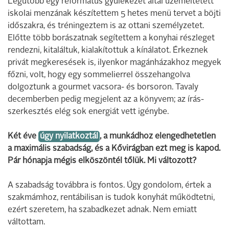
Legutóbb egy református gyülekezet által üzemeltetett
iskolai menzának készítettem 5 hetes menü tervet a böjti
időszakra, és tréningeztem is az ottani személyzetet.
Előtte több borászatnak segítettem a konyhai részleget
rendezni, kitaláltuk, kialakítottuk a kínálatot. Érkeznek
privát megkeresések is, ilyenkor magánházakhoz megyek
főzni, volt, hogy egy sommelierrel összehangolva
dolgoztunk a gourmet vacsora- és borsoron. Tavaly
decemberben pedig megjelent az a könyvem; az írás-
szerkesztés elég sok energiát vett igénybe.
Két éve
úgy nyilatkoztál
, a munkádhoz elengedhetetlen
a maximális szabadság, és a Kővirágban ezt meg is kapod.
Pár hónapja mégis elköszöntél tőlük. Mi változott?
A szabadság továbbra is fontos. Úgy gondolom, értek a
szakmámhoz, rentábilisan is tudok konyhát működtetni,
ezért szeretem, ha szabadkezet adnak. Nem emiatt
váltottam.