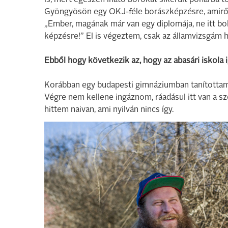
is, mert egészen iható borokat sikerült pohárba tö
Gyöngyösön egy OKJ-féle borászképzésre, amiről 
„Ember, magának már van egy diplomája, ne itt b
képzésre!” El is végeztem, csak az államvizsgám h
Ebből hogy következik az, hogy az abasári iskola i
Korábban egy budapesti gimnáziumban tanítottam
Végre nem kellene ingáznom, ráadásul itt van a sző
hittem naivan, ami nyilván nincs így.