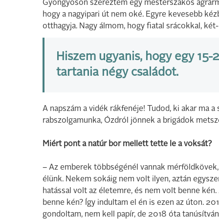
Gyöngyösön szereztem egy mesterszakos agrármérn
hogy a nagyipari út nem oké. Egyre kevesebb kéz
otthagyja. Nagy álmom, hogy fiatal srácokkal, ké
Hiszem ugyanis, hogy egy 15-2
tartania négy családot.
A napszám a vidék rákfenéje! Tudod, ki akar ma a 
rabszolgamunka, Ózdról jönnek a brigádok metszen
Miért pont a natúr bor mellett tette le a voksát?
– Az emberek többségénél vannak mérföldkövek, 
élünk. Nekem sokáig nem volt ilyen, aztán egyszer
hatással volt az életemre, és nem volt benne ké
benne kén? Így indultam el én is ezen az úton. 20
gondoltam, nem kell papír, de 2018 óta tanúsítván