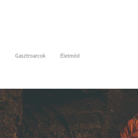
k
Gasztroarcok
Életmód