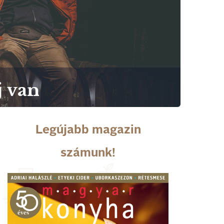
j van
Legújabb magazin
számunk!