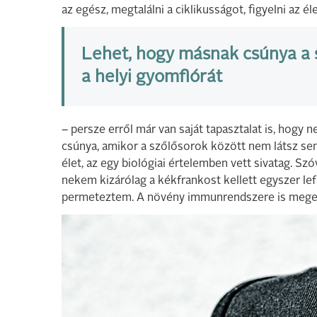
az egész, megtalálni a ciklikusságot, figyelni az é
Lehet, hogy másnak csúnya a 
a helyi gyomflórát
– persze erről már van saját tapasztalat is, hog
csúnya, amikor a szőlősorok között nem látsz se
élet, az egy biológiai értelemben vett sivatag. Sz
nekem kizárólag a kékfrankost kellett egyszer le
permeteztem. A növény immunrendszere is megerő