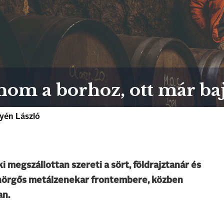
nom a borhoz, ott már ba
tyén László
 megszállottan szereti a sört, földrajztanár és
d hörgős metálzenekar frontembere, közben
an.