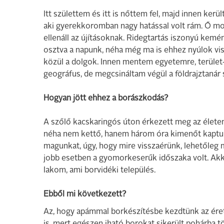
Itt születtem és itt is nőttem fel, majd innen ker
aki gyerekkoromban nagy hatással volt rám. Ő m
ellenáll az újításoknak. Ridegtartás iszonyú kemény
osztva a napunk, néha még ma is ehhez nyúlok vi
közül a dolgok. Innen mentem egyetemre, terület
geográfus, de megcsináltam végül a földrajztanár 
Hogyan jött ehhez a borászkodás?
A szőlő kacskaringós úton érkezett meg az éle
néha nem kettő, hanem három óra kimenőt kaptunk,
magunkat, úgy, hogy mire visszaérünk, lehetőleg m
jobb esetben a gyomorkeserűk időszaka volt. Ak
lakom, ami borvidéki település.
Ebből mi következett?
Az, hogy apámmal borkészítésbe kezdtünk az éret