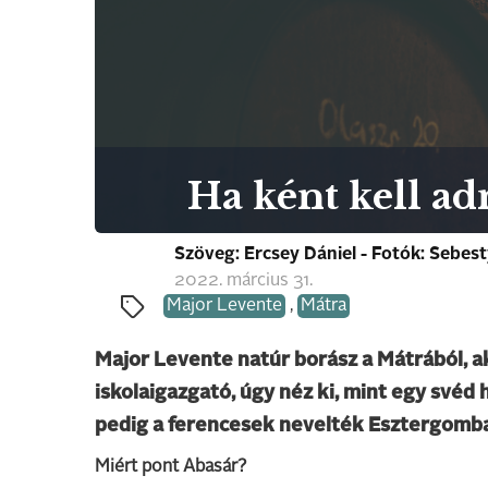
Ha ként kell ad
Szöveg: Ercsey Dániel - Fotók: Sebes
2022. március 31.
Major Levente
,
Mátra
Major Levente natúr borász a Mátrából, aki
iskolaigazgató, úgy néz ki, mint egy své
pedig a ferencesek nevelték Esztergomb
Miért pont Abasár?