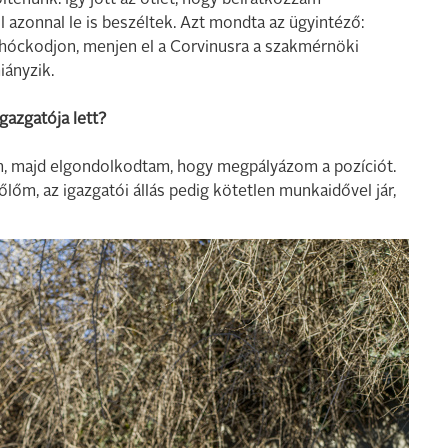
ltenünk. Így jött az ötlet, hogy beiratkozzam
azonnal le is beszéltek. Azt mondta az ügyintéző:
ohóckodjon, menjen el a Corvinusra a szakmérnöki
iányzik.
gazgatója lett?
, majd elgondolkodtam, hogy megpályázom a pozíciót.
lőm, az igazgatói állás pedig kötetlen munkaidővel jár,