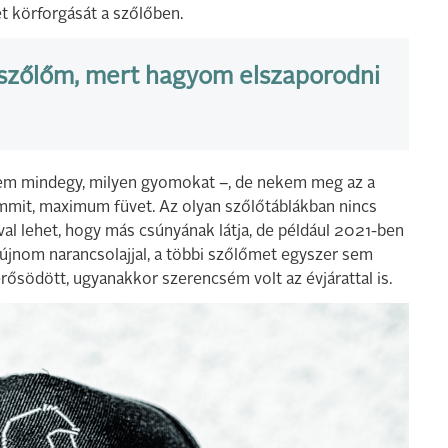
let körforgását a szőlőben.
szőlőm, mert hagyom elszaporodni
y nem mindegy, milyen gyomokat –, de nekem meg az a
mmit, maximum füvet. Az olyan szőlőtáblákban nincs
óval lehet, hogy más csúnyának látja, de például 2021-ben
fújnom narancsolajjal, a többi szőlőmet egyszer sem
södött, ugyanakkor szerencsém volt az évjárattal is.