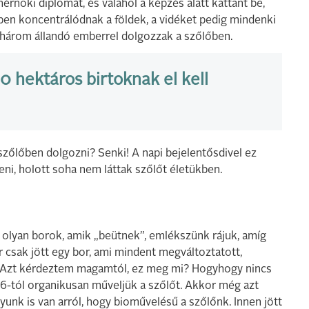
öki diplomát, és valahol a képzés alatt kattant be,
ben koncentrálódnak a földek, a vidéket pedig mindenki
t-három állandó emberrel dolgozzak a szőlőben.
0 hektáros birtoknak el kell
szőlőben dolgozni? Senki! A napi bejelentősdivel ez
i, holott soha nem láttak szőlőt életükben.
olyan borok, amik „beütnek”, emlékszünk rájuk, amíg
 csak jött egy bor, ami mindent megváltoztatott,
n. Azt kérdeztem magamtól, ez meg mi? Hogyhogy nincs
16-tól organikusan műveljük a szőlőt. Akkor még azt
yunk is van arról, hogy bioművelésű a szőlőnk. Innen jött