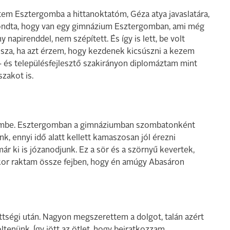
ültem Esztergomba a hittanoktatóm, Géza atya javaslatára,
ondta, hogy van egy gimnázium Esztergomban, ami még
 napirenddel, nem szépített. És így is lett, be volt
ssza, ha azt érzem, hogy kezdenek kicsúszni a kezem
- és településfejlesztő szakirányon diplomáztam mint
szakot is.
tembe. Esztergomban a gimnáziumban szombatonként
 ennyi idő alatt kellett kamaszosan jól érezni
ár ki is józanodjunk. Ez a sör és a szörnyű kevertek,
kor raktam össze fejben, hogy én amúgy Abasáron
tségi után. Nagyon megszerettem a dolgot, talán azért