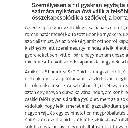
Személyesen a hit gyakran egyfajta e
számára nyilvánvalóvá válik a felső
összekapcsolódik a szőlővel, a borra
Az édesapám görögkatolikus családba született, és
román határ mellől költözött Eger környékére. E
szocializmust. Az az örökség, amit otthonról kapo
kislányába lett szerelmes, így mindez a lelki éle
gyerekeket sem vitt el, bár a nagymamám unszol
mindenesetre volt az édesapámnak, hogy neki a bec
Amikor a St. Andrea Szőlőbirtok megszületett, és 
életünkben: az alapítótársam, László István megha
birtok működésére. Ausztriában élt, de Magyarors
aztán egy nagyon durva kálvária indult, amikor hi
család felől ugyanis áradt a gyűlölet, mert az a s
vádoltak, hogy lelkiismeretlenül gazdálkodtam, ped
nagyon fájt, és egy év hihetetlen megpróbáltatás u
építész érkezett a birtok életébe, akik kivásárolt
sok bizonytalanság, megpróbáltatást után, hogy még