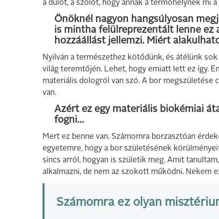
a dűlőt, a szőlőt, hogy annak a termőhelynek mi a 
Önöknél nagyon hangsúlyosan megjel
is mintha felülreprezentált lenne ez 
hozzáállást jellemzi. Miért alakulhato
Nyilván a természethez kötődünk, és átélünk sok 
világ teremtőjén. Lehet, hogy emiatt lett ez így. E
materiális dologról van szó. A bor megszületése 
van.
Azért ez egy materiális biokémiai áta
fogni…
Mert ez benne van. Számomra borzasztóan érdeke
egyetemre, hogy a bor születésének körülményei
sincs arról, hogyan is születik meg. Amit tanult
alkalmazni, de nem az szokott működni. Nekem ez
Számomra ez olyan misztérium