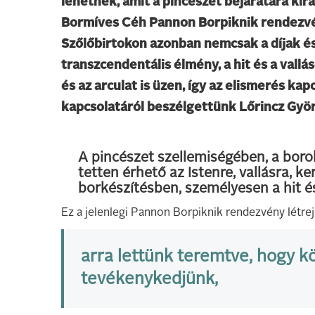
lehetnek, amit a pincészet bejáratára kira
Bormíves Céh Pannon Borpiknik rendezvén
Szőlőbirtokon azonban nemcsak a díjak és
transzcendentális élmény, a hit és a vallá
és az arculat is üzen, így az elismerés ka
kapcsolatáról beszélgettünk Lőrincz Györ
A pincészet szellemiségében, a bor
tetten érhető az Istenre, vallásra, 
borkészítésben, személyesen a hit é
Ez a jelenlegi Pannon Borpiknik rendezvény létre
arra lettünk teremtve, hogy 
tevékenykedjünk,