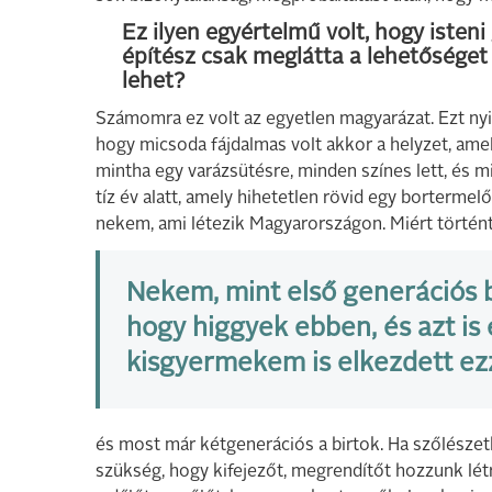
Ez ilyen egyértelmű volt, hogy isteni
építész csak meglátta a lehetőséget
lehet?
Számomra ez volt az egyetlen magyarázat. Ezt nyi
hogy micsoda fájdalmas volt akkor a helyzet, am
mintha egy varázsütésre, minden színes lett, és
tíz év alatt, amely hihetetlen rövid egy borterme
nekem, ami létezik Magyarországon. Miért történ
Nekem, mint első generációs 
hogy higgyek ebben, és azt is
kisgyermekem is elkezdett ezz
és most már kétgenerációs a birtok. Ha szőlésze
szükség, hogy kifejezőt, megrendítőt hozzunk lé