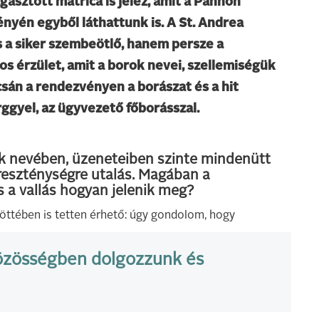
gasztott matrica is jelez, amit a Pannon
yén egyből láthattunk is. A St. Andrea
 a siker szembeötlő, hanem persze a
sos érzület, amit a borok nevei, szellemiségük
pcsán a rendezvényen a borászat és a hit
ggyel, az ügyvezető főborásszal.
ok nevében, üzeneteiben szinte mindenütt
kereszténységre utalás. Magában a
s a vallás hogyan jelenik meg?
jöttében is tetten érhető: úgy gondolom, hogy
közösségben dolgozzunk és