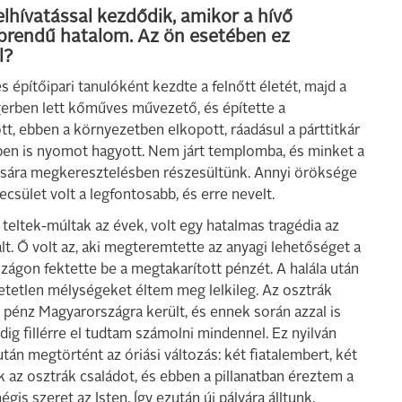
lhívatással kezdődik, amikor a hívő
bbrendű hatalom. Az ön esetében ez
l?
 építőipari tanulóként kezdte a felnőtt életét, majd a
gerben lett kőműves művezető, és építette a
tt, ebben a környezetben elkopott, ráadásul a párttitkár
tében is nyomot hagyott. Nem járt templomba, és minket a
ására megkeresztelésben részesültünk. Annyi öröksége
sület volt a legfontosabb, és erre nevelt.
teltek-múltak az évek, volt egy hatalmas tragédia az
lt. Ő volt az, aki megteremtette az anyagi lehetőséget a
zágon fektette be a megtakarított pénzét. A halála után
hetetlen mélységeket éltem meg lelkileg. Az osztrák
ok pénz Magyarországra került, és ennek során azzal is
ig fillérre el tudtam számolni mindennel. Ez nyilván
tán megtörtént az óriási változás: két fiatalembert, két
ák az osztrák családot, és ebben a pillanatban éreztem a
is szeret az Isten. Így ezután új pályára álltunk.