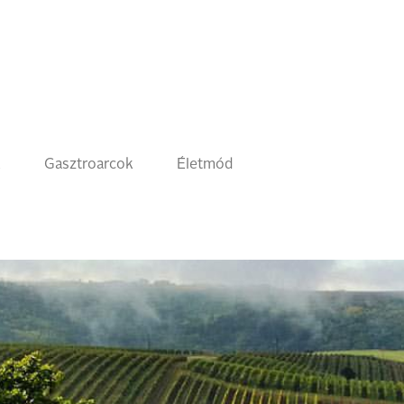
k
Gasztroarcok
Életmód