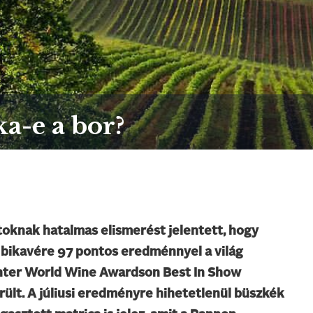
ka-e a bor?
toknak hatalmas elismerést jelentett, hogy
 bikavére 97 pontos eredménnyel a világ
anter World Wine Awardson Best In Show
erült. A júliusi eredményre hihetetlenül büszkék