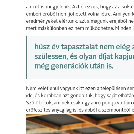
ami itt is megjelenik. Azt érezzük, hogy az a sok 
emberi erőből nem jöhetett volna létre. Amilyen 
eredményeket elértünk, azt a magunk erejéből ne
mert máskülönben ez nem működhetne. Minden Ist
húsz év tapasztalat nem elég a
szülessen, és olyan díjat kap
még generációk után is.
Nem véletlenül vagyunk itt ezen a településen se
ide, és korábban azt gondoltuk, hogy saját elhatár
Szőlőbirtok, aminek csak egy apró pontja voltam 
erőfeszítés anyagilag is, és abból a szempontból i