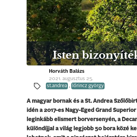
Isten bizonyíté
Horváth Balázs
2021. augusztus 25.
st.andrea
,
lőrincz györgy
A magyar bornak és a St. Andrea Szőlőbir
idén a 2017-es Nagy-Eged Grand Superior
leginkább elismert borversenyén, a Dec
különdíjjal a világ legjobb 50 bora közé k