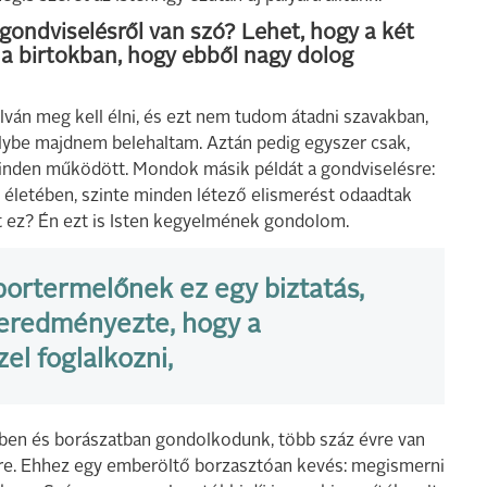
 gondviselésről van szó? Lehet, hogy a két
 a birtokban, hogy ebből nagy dolog
lván meg kell élni, és ezt nem tudom átadni szavakban,
elybe majdnem belehaltam. Aztán pedig egyszer csak,
 minden működött. Mondok másik példát a gondviselésre:
lő életében, szinte minden létező elismerést odaadtak
t ez? Én ezt is Isten kegyelmének gondolom.
bortermelőnek ez egy biztatás,
 eredményezte, hogy a
el foglalkozni,
tben és borászatban gondolkodunk, több száz évre van
tre. Ehhez egy emberöltő borzasztóan kevés: megismerni