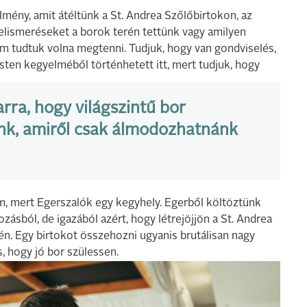
élmény, amit átéltünk a St. Andrea Szőlőbirtokon, az
felismeréseket a borok terén tettünk vagy amilyen
m tudtuk volna megtenni. Tudjuk, hogy van gondviselés,
en kegyelméből történhetett itt, mert tudjuk, hogy
rra, hogy világszintű bor
junk, amiről csak álmodozhatnánk
m, mert Egerszalók egy kegyhely. Egerből költöztünk
ozásból, de igazából azért, hogy létrejöjjön a St. Andrea
én. Egy birtokot összehozni ugyanis brutálisan nagy
s, hogy jó bor szülessen.