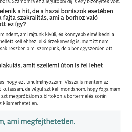
bora. Számomra ez a legutóbbi díj is egy bizonyíték volt.
enik a hit, de a hazai borászok esetében
a fajta szakralitás, ami a borhoz való
tt ez így?
mindent, ami rajtunk kívüli, és könnyebb elmélkedni a
mellett kell ehhez lelki érzékenység is, mert itt nem
csak részben a mi szerepünk, de a bor egyszerűen ott
lakulás, amit szellemi úton is fel lehet
s, hogy ezt tanulmányozzam. Vissza is mentem az
t kutassam, de végül azt kell mondanom, hogy fogalmam
am, azt megpróbálom a birtokon a bortermelés során
 kiismerhetetlen.
, ami megfejthetetlen.