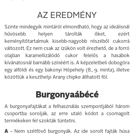
AZ EREDMÉNY
Szinte mindegyik mintáról elmondható, hogy az ideálisnál
hűvösebb helyen tárolták őket, ezért
keményítőtartalmuk kisebb-nagyobb részéből cukorrá
változott. Ez nem csak az ízükön volt érezhető, de a forró
olajban karamellizálódó cukor felelős a hasábok
kívánatosnál barnább színéért is. A képzeletbeli dobogóra
egy alföldi és egy bakonyi Hópehely (8., 9. minta), illetve
közöttük a keszthelyi Arany chipke állhatott föl.
Burgonyaábécé
A burgonyafajtákat a felhasználás szempontjából három
csoportba sorolják, az erre utaló kódot a csomagolt
termékeken fel szokták tüntetni.
A
– Nem szétfövő burgonyák. Az ide sorolt fajták húsa