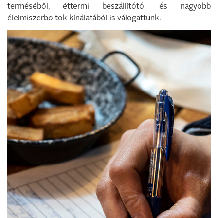
terméséből, éttermi beszállítótól és nagyobb
élelmiszerboltok kínálatából is válogattunk.