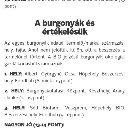
pont)
A burgonyák és
értékelésük
Az egyes burgonyák adatai: termelő/márka, származási
hely, fajta. Ahol nem jelöltük külön, ott a beszerzés a
termelőnél történt. A BIO jelzésű burgonyák ökológiai
gazdálkodásból származnak.
1. HELY:
Alberti Györgyné, Ócsa, Hópehely. Beszerzési
hely: Foodhub (8. minta, 15 pont)
2. HELY:
Burgonyakutatási Központ, Keszthely, Arany
chipke (11., 15 pont)
3. HELY:
Séd Biofarm, Veszprém, Hópehely BIO.
Beszerzési hely: Foodhub (9., 14 pont)
NAGYON JÓ (13-14 PONT):