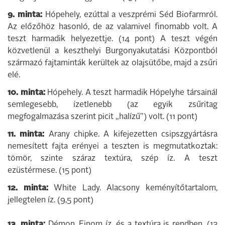
9. minta:
Hópehely, ezúttal a veszprémi Séd Biofarmról.
Az előzőhöz hasonló, de az valamivel finomabb volt. A
teszt harmadik helyezettje. (14 pont) A teszt végén
közvetlenül a keszthelyi Burgonyakutatási Központból
származó fajtaminták kerültek az olajsütőbe, majd a zsűri
elé.
10. minta:
Hópehely. A teszt harmadik Hópelyhe társainál
semlegesebb, ízetlenebb (az egyik zsűritag
megfogalmazása szerint picit „halízű”) volt. (11 pont)
11. minta:
Arany chipke. A kifejezetten csipszgyártásra
nemesített fajta erényei a teszten is megmutatkoztak:
tömör, szinte száraz textúra, szép íz. A teszt
ezüstérmese. (15 pont)
12. minta:
White Lady. Alacsony keményítőtartalom,
jellegtelen íz. (9,5 pont)
13. minta:
Démon. Finom íz, és a textúra is rendben. (13