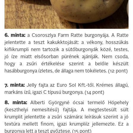
6. minta:
a Csoroszlya Farm Ratte burgonyája. A Ratte
jelentette a teszt kakukktojását: a vékony, hosszúkás
kiflikrumpli nem tartozik a sütőburgonyák közé, testes,
jó íze miatt elsősorban pürének ajánlják. Nem csoda,
hogy a zsűri értékelése szerint a belőle készült
hasábburgonya ízletes, de állaga nem tökéletes. (12 pont)
7. minta:
Jelly fajta az Euro Sol Kft.-től. Krémes állagú,
markáns ízű, igazi C típusú burgonya. (14 pont)
8. minta:
Alberti Györgyné ócsai termelő Hópehely
(keszthelyi nemesítésű) fajtája. A megtestesült sült
krumplit jelentette a zsűri számára: leírásuk szerint a jó
textúra mellett finom, igazi krumpliíz jellemezte. Ez a
burgonya lett a teszt győztese. (15 pont)