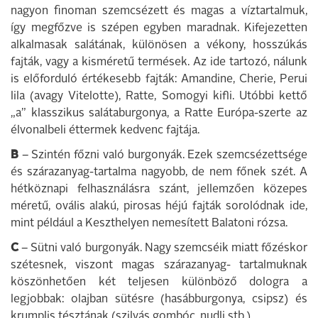
nagyon finoman szemcsézett és magas a víztartalmuk,
így megfőzve is szépen egyben maradnak. Kifejezetten
alkalmasak salátának, különösen a vékony, hosszúkás
fajták, vagy a kisméretű termések. Az ide tartozó, nálunk
is előforduló értékesebb fajták: Amandine, Cherie, Perui
lila (avagy Vitelotte), Ratte, Somogyi kifli. Utóbbi kettő
„a” klasszikus salátaburgonya, a Ratte Európa-szerte az
élvonalbeli éttermek kedvenc fajtája.
B
– Szintén főzni való burgonyák. Ezek szemcsézettsége
és szárazanyag-tartalma nagyobb, de nem főnek szét. A
hétköznapi felhasználásra szánt, jellemzően közepes
méretű, ovális alakú, pirosas héjú fajták sorolódnak ide,
mint például a Keszthelyen nemesített Balatoni rózsa.
C
– Sütni való burgonyák. Nagy szemcséik miatt főzéskor
szétesnek, viszont magas szárazanyag- tartalmuknak
köszönhetően két teljesen különböző dologra a
legjobbak: olajban sütésre (hasábburgonya, csipsz) és
krumplis tésztának (szilvás gombóc, nudli stb.).