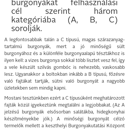
burgonyákat felhasználási
cél szerint három
kategóriába (A, B, C)
sorolják.
A legfontosabbak talán a C típusú, magas szárazanyag-
tartalmú burgonyák, mert a jó minőségű sült
burgonyához és a különféle burgonyaalapú tésztákhoz is
ilyen kell: a vizes burgonya sokkal több lisztet vesz fel, így
a vele készült szilvás gombóc is nehezebb, vaskosabb
lesz. Ugyanakkor a boltokban inkább a B típusú, főzésre
való fajtákat tartják, sütni való burgonyát a nagyobb
üzletekben sem mindig kapni.
Mostani tesztünkben ezért a C típusúként meghatározott
fajták közül igyekeztünk megtalálni a legjobbakat. (Az A
jelzésű burgonyák elsősorban salátákba, hidegkonyhai
készítményekbe jók.) A minőségi burgonyát célzó
termelők mellett a keszthelyi Burgonyakutatási Központ