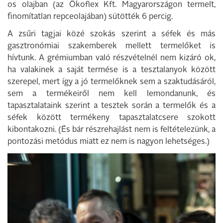
os olajban (az Ökoflex Kft. Magyarországon termelt,
finomítatlan repceolajában) sütötték 6 percig.
A zsűri tagjai közé szokás szerint a séfek és más
gasztronómiai szakemberek mellett termelőket is
hívtunk. A grémiumban való részvételnél nem kizáró ok,
ha valakinek a saját termése is a tesztalanyok között
szerepel, mert így a jó termelőknek sem a szaktudásáról,
sem a termékeiről nem kell lemondanunk, és
tapasztalataink szerint a tesztek során a termelők és a
séfek között termékeny tapasztalatcsere szokott
kibontakozni. (És bár részrehajlást nem is feltételezünk, a
pontozási metódus miatt ez nem is nagyon lehetséges.)