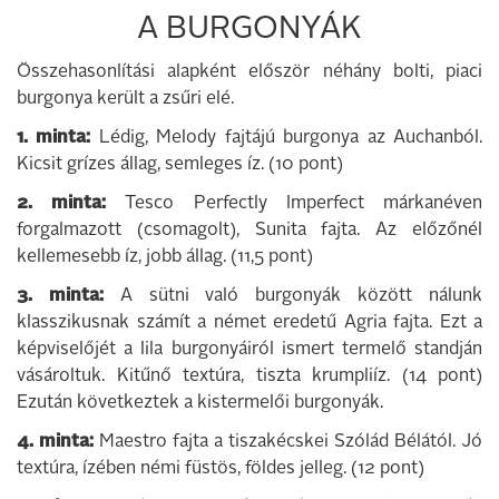
A BURGONYÁK
Összehasonlítási alapként először néhány bolti, piaci
burgonya került a zsűri elé.
1. minta:
Lédig, Melody fajtájú burgonya az Auchanból.
Kicsit grízes állag, semleges íz. (10 pont)
2. minta:
Tesco Perfectly Imperfect márkanéven
forgalmazott (csomagolt), Sunita fajta. Az előzőnél
kellemesebb íz, jobb állag. (11,5 pont)
3. minta:
A sütni való burgonyák között nálunk
klasszikusnak számít a német eredetű Agria fajta. Ezt a
képviselőjét a lila burgonyáiról ismert termelő standján
vásároltuk. Kitűnő textúra, tiszta krumpliíz. (14 pont)
Ezután következtek a kistermelői burgonyák.
4. minta:
Maestro fajta a tiszakécskei Szólád Bélától. Jó
textúra, ízében némi füstös, földes jelleg. (12 pont)