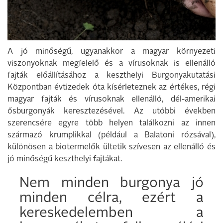
A jó minőségű, ugyanakkor a magyar környezeti
viszonyoknak megfelelő és a vírusoknak is ellenálló
fajták előállításához a keszthelyi Burgonyakutatási
Központban évtizedek óta kísérleteznek az értékes, régi
magyar fajták és vírusoknak ellenálló, dél-amerikai
ősburgonyák keresztezésével. Az utóbbi években
szerencsére egyre több helyen találkozni az innen
származó krumplikkal (például a Balatoni rózsával),
különösen a biotermelők ültetik szívesen az ellenálló és
jó minőségű keszthelyi fajtákat.
Nem minden burgonya jó
minden célra, ezért a
kereskedelemben a