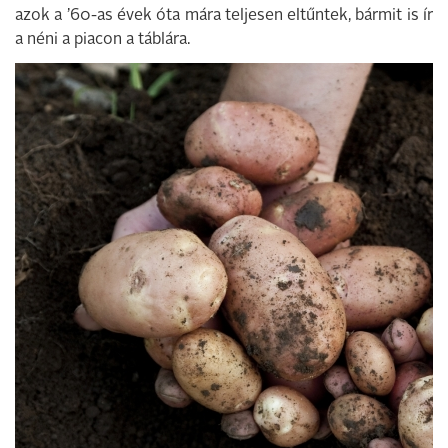
azok a ’60-as évek óta mára teljesen eltűntek, bármit is ír
a néni a piacon a táblára.