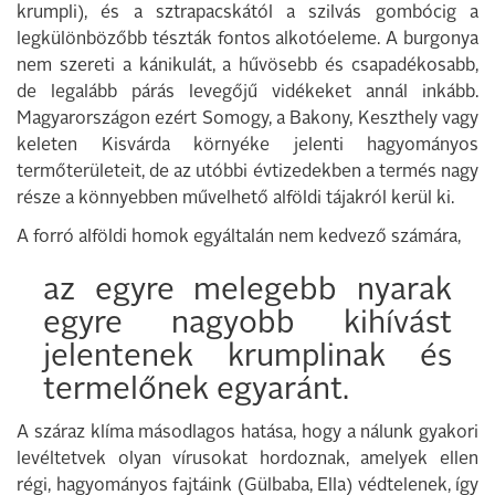
krumpli), és a sztrapacskától a szilvás gombócig a
legkülönbözőbb tészták fontos alkotóeleme. A burgonya
nem szereti a kánikulát, a hűvösebb és csapadékosabb,
de legalább párás levegőjű vidékeket annál inkább.
Magyarországon ezért Somogy, a Bakony, Keszthely vagy
keleten Kisvárda környéke jelenti hagyományos
termőterületeit, de az utóbbi évtizedekben a termés nagy
része a könnyebben művelhető alföldi tájakról kerül ki.
A forró alföldi homok egyáltalán nem kedvező számára,
az egyre melegebb nyarak
egyre nagyobb kihívást
jelentenek krumplinak és
termelőnek egyaránt.
A száraz klíma másodlagos hatása, hogy a nálunk gyakori
levéltetvek olyan vírusokat hordoznak, amelyek ellen
régi, hagyományos fajtáink (Gülbaba, Ella) védtelenek, így