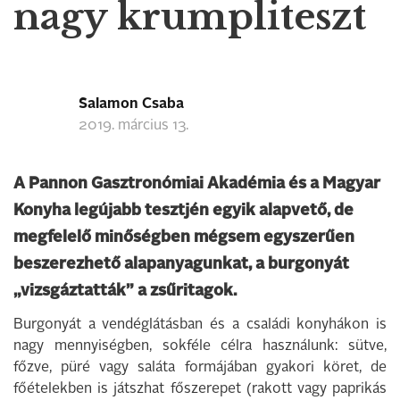
nagy krumpliteszt
Salamon Csaba
2019. március 13.
A Pannon Gasztronómiai Akadémia és a Magyar
Konyha legújabb tesztjén egyik alapvető, de
megfelelő minőségben mégsem egyszerűen
beszerezhető alapanyagunkat, a burgonyát
„vizsgáztatták” a zsűritagok.
Burgonyát a vendéglátásban és a családi konyhákon is
nagy mennyiségben, sokféle célra használunk: sütve,
főzve, püré vagy saláta formájában gyakori köret, de
főételekben is játszhat főszerepet (rakott vagy paprikás