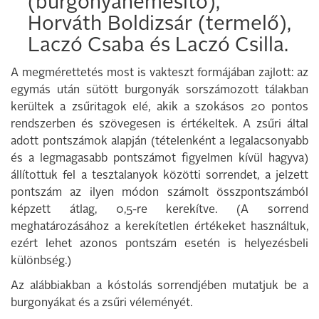
(burgonyanemesítő),
Horváth Boldizsár (termelő),
Laczó Csaba és Laczó Csilla.
A megmérettetés most is vakteszt formájában zajlott: az
egymás után sütött burgonyák sorszámozott tálakban
kerültek a zsűritagok elé, akik a szokásos 20 pontos
rendszerben és szövegesen is értékeltek. A zsűri által
adott pontszámok alapján (tételenként a legalacsonyabb
és a legmagasabb pontszámot figyelmen kívül hagyva)
állítottuk fel a tesztalanyok közötti sorrendet, a jelzett
pontszám az ilyen módon számolt összpontszámból
képzett átlag, 0,5-re kerekítve. (A sorrend
meghatározásához a kerekítetlen értékeket használtuk,
ezért lehet azonos pontszám esetén is helyezésbeli
különbség.)
Az alábbiakban a kóstolás sorrendjében mutatjuk be a
burgonyákat és a zsűri véleményét.