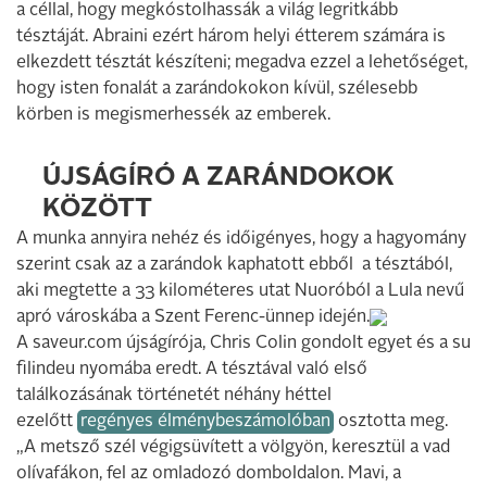
a céllal, hogy megkóstolhassák a világ legritkább
tésztáját. Abraini ezért három helyi étterem számára is
elkezdett tésztát készíteni; megadva ezzel a lehetőséget,
hogy isten fonalát a zarándokokon kívül, szélesebb
körben is megismerhessék az emberek.
ÚJSÁGÍRÓ A ZARÁNDOKOK
KÖZÖTT
A munka annyira nehéz és időigényes, hogy a hagyomány
szerint csak az a zarándok kaphatott ebből a tésztából,
aki megtette a 33 kilométeres utat Nuoróból a Lula nevű
apró városkába a Szent Ferenc-ünnep idején.
A saveur.com újságírója, Chris Colin gondolt egyet és a su
filindeu nyomába eredt. A tésztával való első
találkozásának történetét néhány héttel
ezelőtt
regényes élménybeszámolóban
osztotta meg.
„A metsző szél végigsüvített a völgyön, keresztül a vad
olívafákon, fel az omladozó domboldalon. Mavi, a