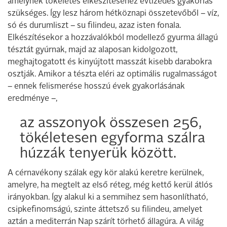
amelynek tökéletes elkészítéséhez évtizedes gyakorlás
szükséges. Így lesz három hétköznapi összetevőből – víz,
só és durumliszt – su filindeu, azaz isten fonala.
Elkészítésekor a hozzávalókból modellező gyurma állagú
tésztát gyúrnak, majd az alaposan kidolgozott,
meghajtogatott és kinyújtott masszát kisebb darabokra
osztják. Amikor a tészta eléri az optimális rugalmasságot
– ennek felismerése hosszú évek gyakorlásának
eredménye –,
az asszonyok összesen 256,
tökéletesen egyforma szálra
húzzák tenyerük között.
A cérnavékony szálak egy kör alakú keretre kerülnek,
amelyre, ha megtelt az első réteg, még kettő kerül átlós
irányokban. Így alakul ki a semmihez sem hasonlítható,
csipkefinomságú, szinte áttetsző su filindeu, amelyet
aztán a mediterrán Nap szárít törhető állagúra. A világ