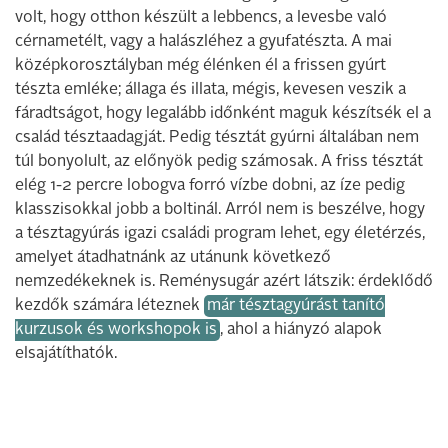
volt, hogy otthon készült a lebbencs, a levesbe való
cérnametélt, vagy a halászléhez a gyufatészta. A mai
középkorosztályban még élénken él a frissen gyúrt
tészta emléke; állaga és illata, mégis, kevesen veszik a
fáradtságot, hogy legalább időnként maguk készítsék el a
család tésztaadagját. Pedig tésztát gyúrni általában nem
túl bonyolult, az előnyök pedig számosak. A friss tésztát
elég 1-2 percre lobogva forró vízbe dobni, az íze pedig
klasszisokkal jobb a boltinál. Arról nem is beszélve, hogy
a tésztagyúrás igazi családi program lehet, egy életérzés,
amelyet átadhatnánk az utánunk következő
nemzedékeknek is. Reménysugár azért látszik: érdeklődő
kezdők számára léteznek
már tésztagyúrást tanító
kurzusok és workshopok is
, ahol a hiányzó alapok
elsajátíthatók.