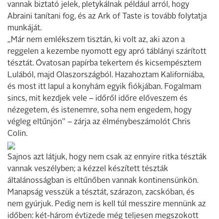
vannak biztató jelek, pletykálnak például arról, hogy
Abraini tanítani fog, és az Ark of Taste is tovább folytatja
munkáját.
„Már nem emlékszem tisztán, ki volt az, aki azon a
reggelen a kezembe nyomott egy apró táblányi szárított
tésztát. Óvatosan papírba tekertem és kicsempésztem
Lulából, majd Olaszországból. Hazahoztam Kaliforniába,
és most itt lapul a konyhám egyik fiókjában. Fogalmam
sincs, mit kezdjek vele – időről időre előveszem és
nézegetem, és istenemre, soha nem engedem, hogy
végleg eltűnjön” – zárja az élménybeszámolót Chris
Colin.
Sajnos azt látjuk, hogy nem csak az ennyire ritka tészták
vannak veszélyben; a kézzel készített tészták
általánosságban is eltűnőben vannak kontinensünkön.
Manapság vesszük a tésztát, szárazon, zacskóban, és
nem gyúrjuk. Pedig nem is kell túl messzire mennünk az
időben: két-három évtizede még teljesen megszokott