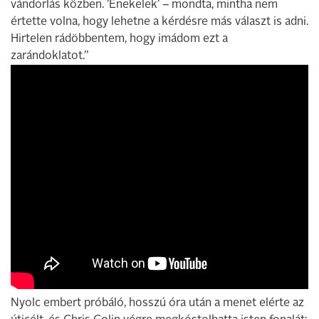
vándorlás közben. ’Énekelek’ – mondta, mintha nem
értette volna, hogy lehetne a kérdésre más választ is adni.
Hirtelen rádöbbentem, hogy imádom ezt a
zarándoklatot.”
Nyolc embert próbáló, hosszú óra után a menet elérte az