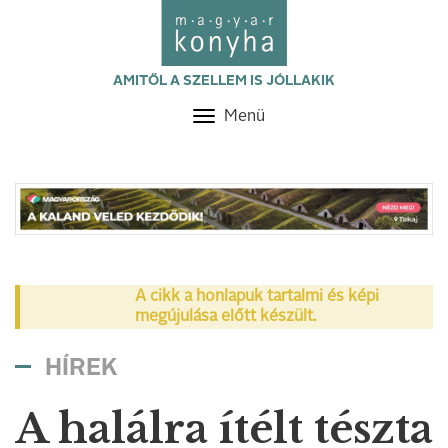
AMITŐL A SZELLEM IS JÓLLAKIK
Menü
Toggle
navigation
A cikk a honlapuk tartalmi és képi
megújulása előtt készült.
HÍREK
A halálra ítélt tészta