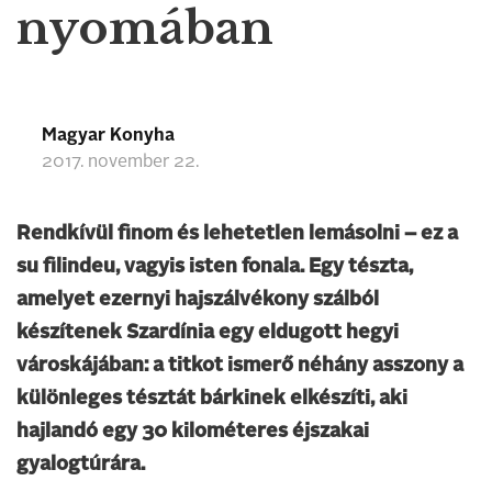
nyomában
Magyar Konyha
2017. november 22.
Rendkívül finom és lehetetlen lemásolni – ez a
su filindeu, vagyis isten fonala. Egy tészta,
amelyet ezernyi hajszálvékony szálból
készítenek Szardínia egy eldugott hegyi
városkájában: a titkot ismerő néhány asszony a
különleges tésztát bárkinek elkészíti, aki
hajlandó egy 30 kilométeres éjszakai
gyalogtúrára.