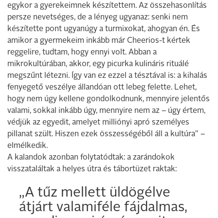
egykor a gyerekeimnek készítettem. Az összehasonlítás
persze nevetséges, de a lényeg ugyanaz: senki nem
készítette pont ugyanúgy a turmixokat, ahogyan én. És
amikor a gyermekeim inkább már Cheerios-t kértek
reggelire, tudtam, hogy ennyi volt. Abban a
mikrokultúrában, akkor, egy picurka kulináris rituálé
megszűnt létezni. Így van ez ezzel a tésztával is: a kihalás
fenyegető veszélye állandóan ott lebeg felette. Lehet,
hogy nem úgy kellene gondolkodnunk, mennyire jelentős
valami, sokkal inkább úgy, mennyire nem az – úgy értem,
védjük az egyedit, amelyet milliónyi apró személyes
pillanat szült. Hiszen ezek összességéből áll a kultúra” –
elmélkedik.
A kalandok azonban folytatódtak: a zarándokok
visszataláltak a helyes útra és tábortüzet raktak:
„A tűz mellett üldögélve
átjárt valamiféle fájdalmas,