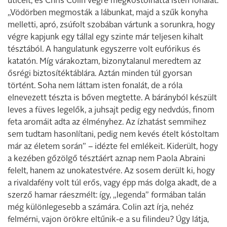
úticélt, és Chris Colin végre megkóstolhatta isten fonalát:
„Vödörben megmosták a lábunkat, majd a szűk konyha
melletti, apró, zsúfolt szobában vártunk a sorunkra, hogy
végre kapjunk egy tállal egy szinte már teljesen kihalt
tésztából. A hangulatunk egyszerre volt eufórikus és
katatón. Míg várakoztam, bizonytalanul meredtem az
ősrégi biztosítéktáblára. Aztán minden túl gyorsan
történt. Soha nem láttam isten fonalát, de a róla
elnevezett tészta is bőven megtette. A bárányból készült
leves a füves legelők, a juhsajt pedig egy nedvdús, finom
feta aromáit adta az élményhez. Az ízhatást semmihez
sem tudtam hasonlítani, pedig nem kevés ételt kóstoltam
már az életem során” – idézte fel emlékeit. Kiderült, hogy
a kezében gőzölgő tésztáért aznap nem Paola Abraini
felelt, hanem az unokatestvére. Az sosem derült ki, hogy
a rivaldafény volt túl erős, vagy épp más dolga akadt, de a
szerző hamar ráeszmélt: így, „legenda” formában talán
még különlegesebb a számára. Colin azt írja, nehéz
felmérni, vajon örökre eltűnik-e a su filindeu? Úgy látja,