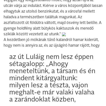
végigült egy lélegzetelállító misét, hogy aztán újra az
utcán várja az indulást. Kiérve a város központjából lassan
elhagytuk az utolsó benzinkutat, és a városfal mellett
haladva a természetben találtuk magunkat. Az
aszfaltozott út földútra váltott, majd ösvény lett belőle. A
gyenge holdfény alatt bütykös kaktuszok és meredő
sziklák között vezetett az utunk.”
A kezdetben jó mókának tűnő kalandról hamar kiderült,
hogy nem is annyira az, és az újságíró hamar rájött, hogy
az út Luláig nem lesz éppen
sétagalopp: „Ahogy
meneteltünk, a társam és én
mindent kitárgyaltunk:
milyen lesz a tészta, vajon
meghalt-e már valaki valaha
a zarándoklat közben,