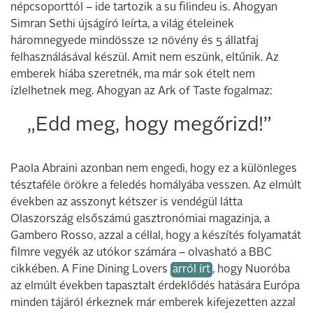
népcsoporttól – ide tartozik a su filindeu is. Ahogyan
Simran Sethi újságíró leírta, a világ ételeinek
háromnegyede mindössze 12 növény és 5 állatfaj
felhasználásával készül. Amit nem eszünk, eltűnik. Az
emberek hiába szeretnék, ma már sok ételt nem
ízlelhetnek meg. Ahogyan az Ark of Taste fogalmaz:
„Edd meg, hogy megőrizd!”
Paola Abraini azonban nem engedi, hogy ez a különleges
tésztaféle örökre a feledés homályába vesszen. Az elmúlt
években az asszonyt kétszer is vendégül látta
Olaszország elsőszámú gasztronómiai magazinja, a
Gambero Rosso, azzal a céllal, hogy a készítés folyamatát
filmre vegyék az utókor számára – olvasható a BBC
cikkében. A Fine Dining Lovers
arról írt
, hogy Nuoróba
az elmúlt években tapasztalt érdeklődés hatására Európa
minden tájáról érkeznek már emberek kifejezetten azzal