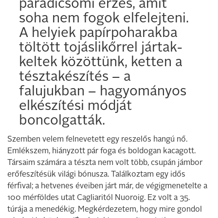
paradicsomi érzés, amit
soha nem fogok elfelejteni.
A helyiek papírpoharakba
töltött tojáslikőrrel jártak-
keltek közöttünk, ketten a
tésztakészítés – a
falujukban – hagyományos
elkészítési módját
boncolgatták.
Szemben velem felnevetett egy reszelős hangú nő.
Emlékszem, hiányzott pár foga és boldogan kacagott.
Társaim számára a tészta nem volt több, csupán jámbor
erőfeszítésük világi bónusza. Találkoztam egy idős
férfival; a hetvenes éveiben járt már, de végigmenetelte a
100 mérföldes utat Cagliaritól Nuoroig. Ez volt a 35.
túrája a menedékig. Megkérdezetem, hogy mire gondol