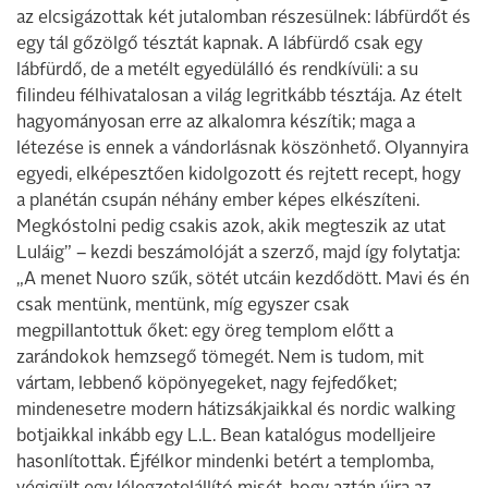
az elcsigázottak két jutalomban részesülnek: lábfürdőt és
egy tál gőzölgő tésztát kapnak. A lábfürdő csak egy
lábfürdő, de a metélt egyedülálló és rendkívüli: a su
filindeu félhivatalosan a világ legritkább tésztája. Az ételt
hagyományosan erre az alkalomra készítik; maga a
létezése is ennek a vándorlásnak köszönhető. Olyannyira
egyedi, elképesztően kidolgozott és rejtett recept, hogy
a planétán csupán néhány ember képes elkészíteni.
Megkóstolni pedig csakis azok, akik megteszik az utat
Luláig” – kezdi beszámolóját a szerző, majd így folytatja:
„A menet Nuoro szűk, sötét utcáin kezdődött. Mavi és én
csak mentünk, mentünk, míg egyszer csak
megpillantottuk őket: egy öreg templom előtt a
zarándokok hemzsegő tömegét. Nem is tudom, mit
vártam, lebbenő köpönyegeket, nagy fejfedőket;
mindenesetre modern hátizsákjaikkal és nordic walking
botjaikkal inkább egy L.L. Bean katalógus modelljeire
hasonlítottak. Éjfélkor mindenki betért a templomba,