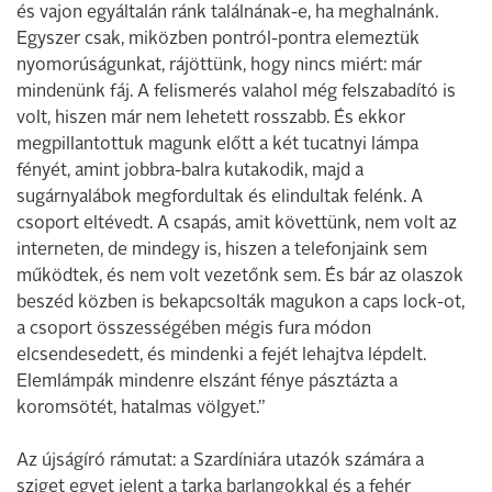
és vajon egyáltalán ránk találnának-e, ha meghalnánk.
Egyszer csak, miközben pontról-pontra elemeztük
nyomorúságunkat, rájöttünk, hogy nincs miért: már
mindenünk fáj. A felismerés valahol még felszabadító is
volt, hiszen már nem lehetett rosszabb. És ekkor
megpillantottuk magunk előtt a két tucatnyi lámpa
fényét, amint jobbra-balra kutakodik, majd a
sugárnyalábok megfordultak és elindultak felénk. A
csoport eltévedt. A csapás, amit követtünk, nem volt az
interneten, de mindegy is, hiszen a telefonjaink sem
működtek, és nem volt vezetőnk sem. És bár az olaszok
beszéd közben is bekapcsolták magukon a caps lock-ot,
a csoport összességében mégis fura módon
elcsendesedett, és mindenki a fejét lehajtva lépdelt.
Elemlámpák mindenre elszánt fénye pásztázta a
koromsötét, hatalmas völgyet.”
Az újságíró rámutat: a Szardíniára utazók számára a
sziget egyet jelent a tarka barlangokkal és a fehér