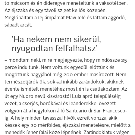
tolmácsom és én dideregve meneteltünk a vaksötétben.
Az éjszaka és egy távoli sziget kellős közepén.
Meglóbáltam a fejlámpámat Mavi felé és láttam aggódó,
sápadt arcát.
’Ha nekem nem sikerül,
nyugodtan felfalhatsz’
– mondtam neki, mire megjegyezte, hogy mindössze 25
perce indultunk. Nem voltunk egyedül: előttünk és
mögöttünk nagyjából még 200 ember masírozott. Nem
természetjárók ők, sokkal inkább zarándokok, akiknek
évente ismételt menetéhez most én is csatlakoztam. Az
út egy Nuoro nevű kisvárostól Lula apró településéig
vezet, a cserjés, borókával és leánderekkel övezett
völgyön át a hegyfokon álló Santuario di San Francesco-
ig. A hely minden tavasszal hívők ezreit vonzza, akik
készek egy 20 mérföldes, éjszakai menetelésre, mielőtt a
menedék fehér falai közé lépnének. Zarándoklatuk végén