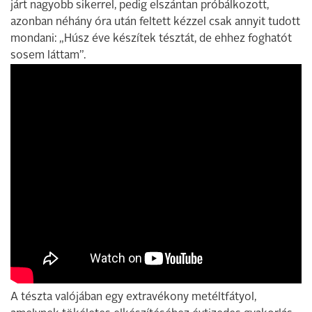
járt nagyobb sikerrel, pedig elszántan próbálkozott,
azonban néhány óra után feltett kézzel csak annyit tudott
mondani: „Húsz éve készítek tésztát, de ehhez foghatót
sosem láttam”.
A tészta valójában egy extravékony metéltfátyol,