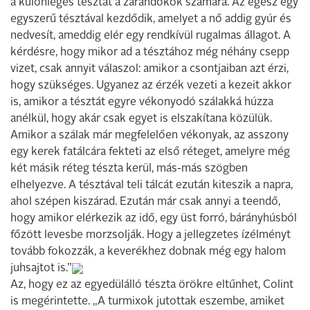
a különleges tésztát a zarándokok számára. Az egész egy
egyszerű tésztával kezdődik, amelyet a nő addig gyúr és
nedvesít, ameddig elér egy rendkívül rugalmas állagot. A
kérdésre, hogy mikor ad a tésztához még néhány csepp
vizet, csak annyit válaszol: amikor a csontjaiban azt érzi,
hogy szükséges. Ugyanez az érzék vezeti a kezeit akkor
is, amikor a tésztát egyre vékonyodó szálakká húzza
anélkül, hogy akár csak egyet is elszakítana közülük.
Amikor a szálak már megfelelően vékonyak, az asszony
egy kerek fatálcára fekteti az első réteget, amelyre még
két másik réteg tészta kerül, más-más szögben
elhelyezve. A tésztával teli tálcát ezután kiteszik a napra,
ahol szépen kiszárad. Ezután már csak annyi a teendő,
hogy amikor elérkezik az idő, egy üst forró, bárányhúsból
főzött levesbe morzsolják. Hogy a jellegzetes ízélményt
tovább fokozzák, a keverékhez dobnak még egy halom
juhsajtot is.”
Az, hogy ez az egyedülálló tészta örökre eltűnhet, Colint
is megérintette. „A turmixok jutottak eszembe, amiket