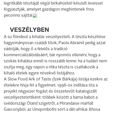
legritkább tésztáját végül birkahúsból készült levessel
fogyasztják, amelyet gazdagon meghintenek friss
pecorino sajttal.
VESZÉLYBEN
A su filindeut a kihalás veszélyezteti. A tészta készítése
hagyományosan családi titok, Paola Abrainit pedig azzal
vádolják, hogy ő a felelős a tradíció
kommercializálódásáért, bár nyomós ellenérv, hogy a
szokás kihalása ennél is rosszabb lenne: ha a tudást nem
osztja meg, egy napon a ritka tészta is csatlakozik a
kihaló ételek egyre növekvő listájához.
A Slow Food Ark of Taste (Ízek Bárkája) listája ezekre az
ételekre hívja fel a figyelmet. 1996-os indítása óta a
projekt négyezer fogást és összetevőt katalogizált
veszélyeztetettként: többek között a barna babot a
svédországi Öland szigetről, a Mirandaise marhát
Gasconyból, az Umqombothi sört a dél-afrikai Xhosa