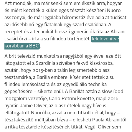
Azt mondják, ma már senki sem emlékszik arra, hogyan
és miért kezdték a különleges tésztát készíteni Nuoro
asszonyai, de már legalább háromszáz éve adja át tudását
az idősebb nő egy fiatalnak egy szárd családban. A
receptet és a technikát hosszú generációk óta az Abraini
család őrzi – írta a su filindeu történetét
felelevenítve
korábban a BBC
.
A brit televízió munkatársa nagyjából egy évvel ezelőtt
látogatott el a Szardínia szívében fekvő kisvárosba,
azután, hogy 2015-ben a talán legismertebb olasz
tésztamárka, a Barilla emberei kísérletet tettek a su
filindeu lemásolására és az egyedülálló technika
gépesítésére – sikertelenül. A Barillát aztán a slow food
mozgalom vezetője, Carlo Petrini követte, majd 2016
nyarán Jamie Oliver, az olasz ételek nagy híve is
ellátogatott Nuoróba, azzal a nem titkolt céllal, hogy –
tésztakészítő múltjában bízva – ellesheti Paola Abrainitől
a ritka tésztaféle készítésének titkát. Végül Oliver sem