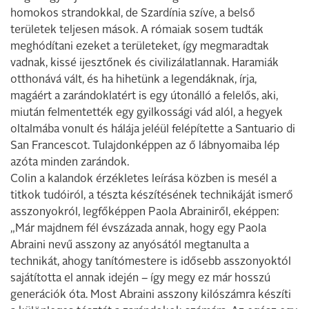
homokos strandokkal, de Szardínia szíve, a belső
területek teljesen mások. A rómaiak sosem tudták
meghódítani ezeket a területeket, így megmaradtak
vadnak, kissé ijesztőnek és civilizálatlannak. Haramiák
otthonává vált, és ha hihetünk a legendáknak, írja,
magáért a zarándoklatért is egy útonálló a felelős, aki,
miután felmentették egy gyilkossági vád alól, a hegyek
oltalmába vonult és hálája jeléül felépítette a Santuario di
San Francescot. Tulajdonképpen az ő lábnyomaiba lép
azóta minden zarándok.
Colin a kalandok érzékletes leírása közben is mesél a
titkok tudóiról, a tészta készítésének technikáját ismerő
asszonyokról, legfőképpen Paola Abrainiről, eképpen:
„Már majdnem fél évszázada annak, hogy egy Paola
Abraini nevű asszony az anyósától megtanulta a
technikát, ahogy tanítómestere is idősebb asszonyoktól
sajátította el annak idején – így megy ez már hosszú
generációk óta. Most Abraini asszony kilószámra készíti