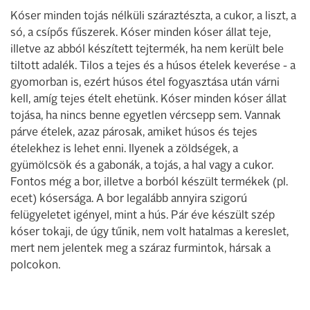
Kóser minden tojás nélküli száraztészta, a cukor, a liszt, a
só, a csípős fűszerek. Kóser minden kóser állat teje,
illetve az abból készített tejtermék, ha nem került bele
tiltott adalék. Tilos a tejes és a húsos ételek keverése - a
gyomorban is, ezért húsos étel fogyasztása után várni
kell, amíg tejes ételt ehetünk. Kóser minden kóser állat
tojása, ha nincs benne egyetlen vércsepp sem. Vannak
párve ételek, azaz párosak, amiket húsos és tejes
ételekhez is lehet enni. Ilyenek a zöldségek, a
gyümölcsök és a gabonák, a tojás, a hal vagy a cukor.
Fontos még a bor, illetve a borból készült termékek (pl.
ecet) kósersága. A bor legalább annyira szigorú
felügyeletet igényel, mint a hús. Pár éve készült szép
kóser tokaji, de úgy tűnik, nem volt hatalmas a kereslet,
mert nem jelentek meg a száraz furmintok, hársak a
polcokon.