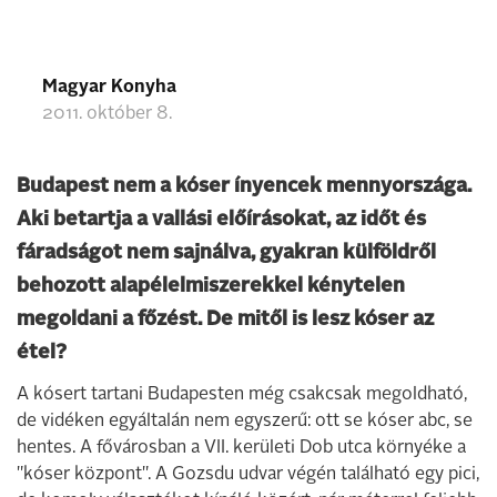
Magyar Konyha
2011. október 8.
Budapest nem a kóser ínyencek mennyországa.
Aki betartja a vallási előírásokat, az időt és
fáradságot nem sajnálva, gyakran külföldről
behozott alapélelmiszerekkel kénytelen
megoldani a főzést. De mitől is lesz kóser az
étel?
A kósert tartani Budapesten még csakcsak megoldható,
de vidéken egyáltalán nem egyszerű: ott se kóser abc, se
hentes. A fővárosban a VII. kerületi Dob utca környéke a
"kóser központ". A Gozsdu udvar végén található egy pici,