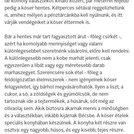
de komoly választékot kínáló közért, pár méterrel feljebb
pedig a kóser hentes. Kétperces sétával reggelizhetünk
is, amihez mélyen a pénztárcánkba kell nyúlnunk, és itt
várják vendégeiket a kóser éttermek is.
Bár a hentes már tart fagyasztott árut - főleg csirkét -,
azért ha komolyabb mennyiséget vagy valami
különlegesebbet szeretnénk vásárolni, előre kell rendelni.
A különlegesebb nem a kobe marhát jelenti, csak
egyszerűen a libát vagy egy méretesebb darab
marhaszegyet. Szerencsére sok étel - főleg a
feldolgozatlan élelmiszerek - nem igényelnek kóser
felügyeletet, így bárhol megvásárolhatók. Ilyen a liszt, a
cukor, a só, a zöldségek és gyümölcsök, de nem
tartoznak ide a tejtermékek, a húsáruk, sőt még az
olívaolaj sem. Akik biztosra akarnak menni a minőségben
és a választékban, inkább kijárnak Bécsbe. A kóser ételek
speciális konyhában készülnek. A konyha két részre van
osztva: egy nagyobb, húsos, és egy kisebb, tejes részre.