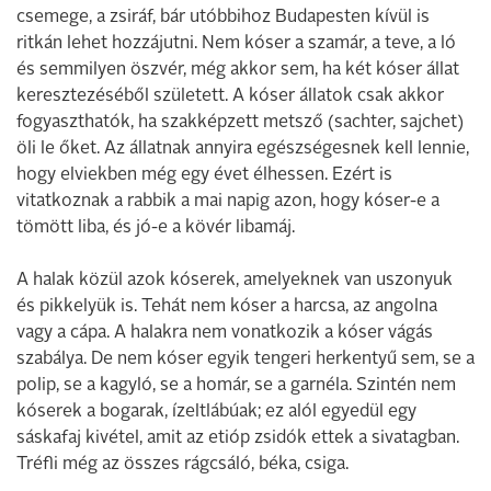
csemege, a zsiráf, bár utóbbihoz Budapesten kívül is
ritkán lehet hozzájutni. Nem kóser a szamár, a teve, a ló
és semmilyen öszvér, még akkor sem, ha két kóser állat
keresztezéséből született. A kóser állatok csak akkor
fogyaszthatók, ha szakképzett metsző (sachter, sajchet)
öli le őket. Az állatnak annyira egészségesnek kell lennie,
hogy elviekben még egy évet élhessen. Ezért is
vitatkoznak a rabbik a mai napig azon, hogy kóser-e a
tömött liba, és jó-e a kövér libamáj.
A halak közül azok kóserek, amelyeknek van uszonyuk
és pikkelyük is. Tehát nem kóser a harcsa, az angolna
vagy a cápa. A halakra nem vonatkozik a kóser vágás
szabálya. De nem kóser egyik tengeri herkentyű sem, se a
polip, se a kagyló, se a homár, se a garnéla. Szintén nem
kóserek a bogarak, ízeltlábúak; ez alól egyedül egy
sáskafaj kivétel, amit az etióp zsidók ettek a sivatagban.
Tréfli még az összes rágcsáló, béka, csiga.