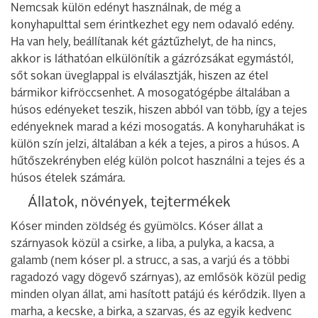
Nemcsak külön edényt használnak, de még a
konyhapulttal sem érintkezhet egy nem odavaló edény.
Ha van hely, beállítanak két gáztűzhelyt, de ha nincs,
akkor is láthatóan elkülönítik a gázrózsákat egymástól,
sőt sokan üveglappal is elválasztják, hiszen az étel
bármikor kifröccsenhet. A mosogatógépbe általában a
húsos edényeket teszik, hiszen abból van több, így a tejes
edényeknek marad a kézi mosogatás. A konyharuhákat is
külön szín jelzi, általában a kék a tejes, a piros a húsos. A
hűtőszekrényben elég külön polcot használni a tejes és a
húsos ételek számára.
Állatok, növények, tejtermékek
Kóser minden zöldség és gyümölcs. Kóser állat a
szárnyasok közül a csirke, a liba, a pulyka, a kacsa, a
galamb (nem kóser pl. a strucc, a sas, a varjú és a többi
ragadozó vagy dögevő szárnyas), az emlősök közül pedig
minden olyan állat, ami hasított patájú és kérődzik. Ilyen a
marha, a kecske, a birka, a szarvas, és az egyik kedvenc