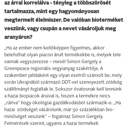
az árral korrelálva - tényleg a többszörösét
tartalmazza, mint egy hagyományosan
megtermelt élelmiszer. De valóban bioterméket
veszünk, vagy csupán a nevet vásároljuk meg
aranyáron?
„Ha az ember nem kellőképpen figyelmes, akkor
belefuthat olyan piacon árult termékekbe is, melyek tele
vannak vegyszerezve – mesél Simon Gergely a
Greenpeace regionális vegyianyag szakértője. A
szakember példaként egy olyan esetről számolt be, mely
során Ukrajnából származó DDT-vel szennyezett zöldség
szállítmányt foglaltak le. Sokszor óvatosnak kell lennünk
a hazai biopiacok áruival is, hiszen a termékre nincs
„ráírva” hogy ökológiai gazdálkodásból származik-e. „Ha
hazai zöldséget vásárolunk, már 50 százalékban bio-
minőséget veszünk” – fogalmaz Simon Gergely.
Felmérések szerint, ugyanis a hazai termékek