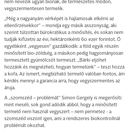
nem nevezik ugyan bionak, de természetes módon,
vegyszermentesen termelik.
„Még a nagyanyám vérképét is hajlamosak elkérni az
ellenőrzésekkor” – mondja egy másik asszonyság, aki
szerint túlzottan bürokratikus a minősítés, és sokan nem
tudják kifizetni az évi, hektáronkénti 60 ezer forintot. Ő
egyébként „vegyesen” gazdálkodik: a föld egyik részén
minősített bio-zöldség, a másikon pedig hagyományosan
termesztett gyümölcsöt termeszt. „Bárki eljöhet
hozzánk és megnézheti, hogyan termelünk” – teszi hozzá
a kofa. Az ismert, megbízható termelő valóban fontos, ám
kérdés mennyi a garancia arra, hogy vegyszermentes az
áruja.
A „szomszéd – problémát” Simon Gergely is megerősíti:
mint meséli, sok gond adódik abból, hogy a minősített
termelő nem használ vegyszert – nem permetez - a
szomszéd viszont igen, ami a rendszeres biokontrollnál
problémát okozhat.