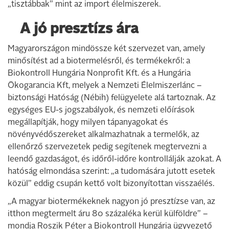
„tisztábbak” mint az import élelmiszerek.
A jó presztízs ára
Magyarországon mindössze két szervezet van, amely
minősítést ad a biotermelésről, és termékekről: a
Biokontroll Hungária Nonprofit Kft. és a Hungária
Ökogarancia Kft, melyek a Nemzeti Élelmiszerlánc –
biztonsági Hatóság (Nébih) felügyelete alá tartoznak. Az
egységes EU-s jogszabályok, és nemzeti előírások
megállapítják, hogy milyen tápanyagokat és
növényvédőszereket alkalmazhatnak a termelők, az
ellenőrző szervezetek pedig segítenek megtervezni a
leendő gazdaságot, és időről-időre kontrollálják azokat. A
hatóság elmondása szerint: „a tudomására jutott esetek
közül” eddig csupán kettő volt bizonyítottan visszaélés.
„A magyar biotermékeknek nagyon jó presztízse van, az
itthon megtermelt áru 80 százaléka kerül külföldre” –
mondja Roszik Péter a Biokontroll Hungária ügyvezető