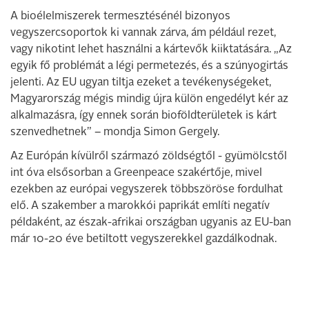
A bioélelmiszerek termesztésénél bizonyos
vegyszercsoportok ki vannak zárva, ám például rezet,
vagy nikotint lehet használni a kártevők kiiktatására. „Az
egyik fő problémát a légi permetezés, és a szúnyogirtás
jelenti. Az EU ugyan tiltja ezeket a tevékenységeket,
Magyarország mégis mindig újra külön engedélyt kér az
alkalmazásra, így ennek során bioföldterületek is kárt
szenvedhetnek” – mondja Simon Gergely.
Az Európán kívülről származó zöldségtől - gyümölcstől
int óva elsősorban a Greenpeace szakértője, mivel
ezekben az európai vegyszerek többszöröse fordulhat
elő. A szakember a marokkói paprikát említi negatív
példaként, az észak-afrikai országban ugyanis az EU-ban
már 10-20 éve betiltott vegyszerekkel gazdálkodnak.