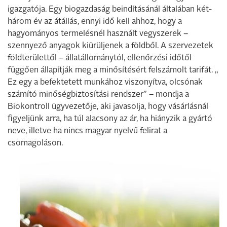
igazgatója. Egy biogazdaság beindításánál általában két-
három év az átállás, ennyi idő kell ahhoz, hogy a
hagyományos termelésnél használt vegyszerek –
szennyező anyagok kiürüljenek a földből. A szervezetek
földterülettől – állatállománytól, ellenőrzési időtől
függően állapítják meg a minősítésért felszámolt tarifát. „
Ez egy a befektetett munkához viszonyítva, olcsónak
számító minőségbiztosítási rendszer” – mondja a
Biokontroll ügyvezetője, aki javasolja, hogy vásárlásnál
figyeljünk arra, ha túl alacsony az ár, ha hiányzik a gyártó
neve, illetve ha nincs magyar nyelvű felirat a
csomagoláson.