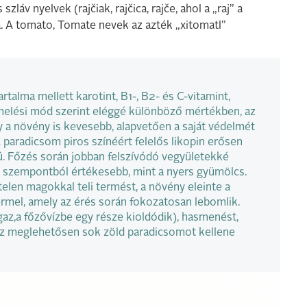
áv nyelvek (rajčiak, rajčica, rajče, ahol a „raj” a
a. A tomato, Tomate nevek az azték „xitomatl”
rtalma mellett karotint, B1-, B2- és C-vitamint,
termelési mód szerint eléggé különböző mértékben, az
y a növény is kevesebb, alapvetően a saját védelmét
paradicsom piros színéért felelős likopin erősen
. Főzés során jobban felszívódó vegyületekké
a szempontból értékesebb, mint a nyers gyümölcs.
elen magokkal teli termést, a növény eleinte a
ermel, amely az érés során fokozatosan lebomlik.
igaz,a főzővízbe egy része kioldódik), hasmenést,
hhez meglehetősen sok zöld paradicsomot kellene