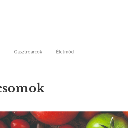
k
Gasztroarcok
Életmód
icsomok