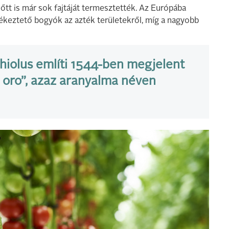
őtt is már sok fajtáját termesztették. Az Európába
ékeztető bogyók az azték területekről, míg a nagyobb
hiolus említi 1544-ben megjelent
 oro”, azaz aranyalma néven