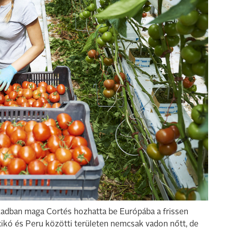
ázadban maga Cortés hozhatta be Európába a frissen
kó és Peru közötti területen nemcsak vadon nőtt, de