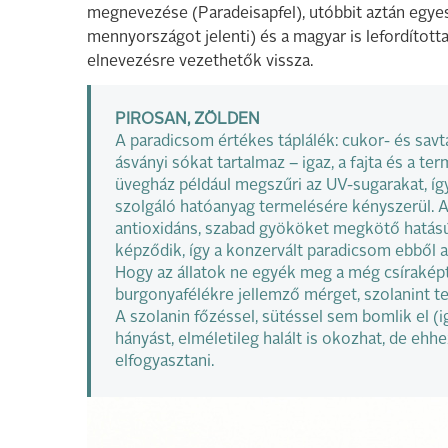
megnevezése (Paradeisapfel), utóbbit aztán egyes szl
mennyországot jelenti) és a magyar is lefordított
elnevezésre vezethetők vissza.
PIROSAN, ZÖLDEN
A paradicsom értékes táplálék: cukor- és savta
ásványi sókat tartalmaz – igaz, a fajta és a 
üvegház például megszűri az UV-sugarakat, íg
szolgáló hatóanyag termelésére kényszerül. A 
antioxidáns, szabad gyököket megkötő hatású
képződik, így a konzervált paradicsom ebből 
Hogy az állatok ne egyék meg a még csíraképt
burgonyafélékre jellemző mérget, szolanint t
A szolanin főzéssel, sütéssel sem bomlik el (
hányást, elméletileg halált is okozhat, de e
elfogyasztani.