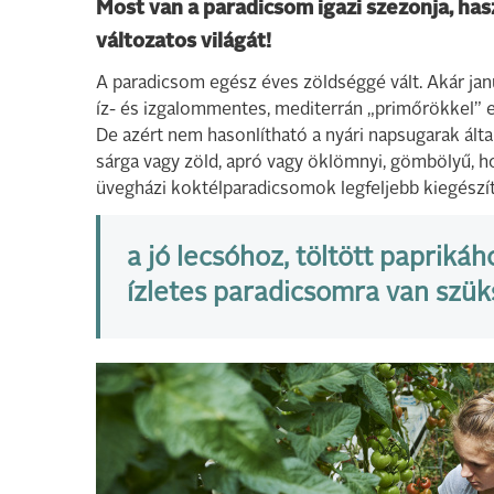
Most van a paradicsom igazi szezonja, has
változatos világát!
A paradicsom egész éves zöldséggé vált. Akár jan
íz- és izgalommentes, mediterrán „primőrökkel” e
De azért nem hasonlítható a nyári napsugarak által,
sárga vagy zöld, apró vagy öklömnyi, gömbölyű,
üvegházi koktélparadicsomok legfeljebb kiegészí
a jó lecsóhoz, töltött papriká
ízletes paradicsomra van szük