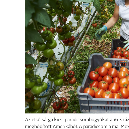
Az első sárga kicsi paradicsombogyókat a 16. sz
meghódított Amerikából. A paradicsom a mai Mexi