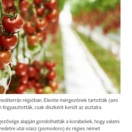
mediterrán régióban. Eleinte mérgezőnek tartották (ami
 fogyasztották, csak díszként került az asztalra.
gezősége alapján gondolhatták a korabeliek, hogy valami
 eredetre utal olasz (pomodoro) és régies német