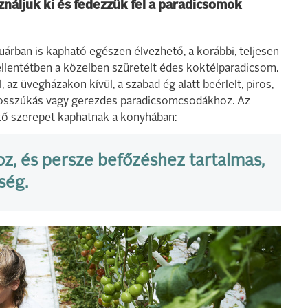
ználjuk ki és fedezzük fel a paradicsomok
uárban is kapható egészen élvezhető, a korábbi, teljesen
llentétben a közelben szüretelt édes koktélparadicsom.
 az üvegházakon kívül, a szabad ég alatt beérlelt, piros,
 hosszúkás vagy gerezdes paradicsomcsodákhoz. Az
tő szerepet kaphatnak a konyhában:
hoz, és persze befőzéshez tartalmas,
ség.