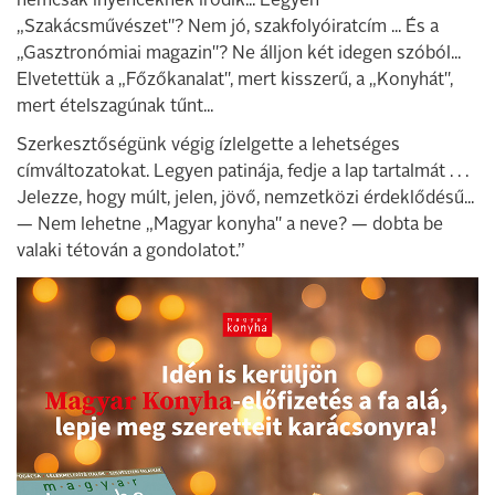
nemcsak ínyenceknek íródik... Legyen
„Szakácsművészet"? Nem jó, szakfolyóiratcím ... És a
„Gasztronómiai magazin"? Ne álljon két idegen szóból...
Elvetettük a „Főzőkanalat", mert kisszerű, a „Konyhát",
mert ételszagúnak tűnt...
Szerkesztőségünk végig ízlelgette a lehetséges
címváltozatokat. Legyen patinája, fedje a lap tartalmát . . .
Jelezze, hogy múlt, jelen, jövő, nemzetközi érdeklődésű...
— Nem lehetne „Magyar konyha" a neve? — dobta be
valaki tétován a gondolatot.”