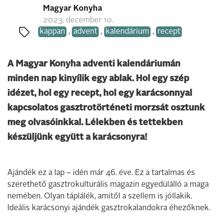
Magyar Konyha
2023. december 10.
kappan
,
advent
,
kalendárium
,
recept
A Magyar Konyha adventi kalendáriumán
minden nap kinyílik egy ablak. Hol egy szép
idézet, hol egy recept, hol egy karácsonnyal
kapcsolatos gasztrotörténeti morzsát osztunk
meg olvasóinkkal. Lélekben és tettekben
készüljünk együtt a karácsonyra!
Ajándék ez a lap – idén már 46. éve. Ez a tartalmas és
szerethető gasztrokulturális magazin egyedülálló a maga
nemében. Olyan táplálék, amitől a szellem is jóllakik.
Ideális karácsonyi ajándék gasztrokalandokra éhezőknek.