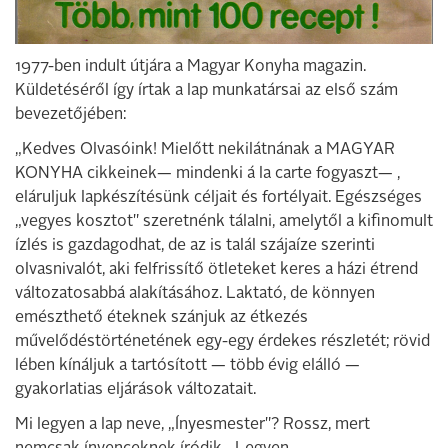
1977-ben indult útjára a Magyar Konyha magazin.
Küldetéséről így írtak a lap munkatársai az első szám
bevezetőjében:
„Kedves Olvasóink! Mielőtt nekilátnának a MAGYAR
KONYHA cikkeinek— mindenki á la carte fogyaszt— ,
eláruljuk lapkészítésünk céljait és fortélyait. Egészséges
„vegyes kosztot" szeretnénk tálalni, amelytől a kifinomult
ízlés is gazdagodhat, de az is talál szájaíze szerinti
olvasnivalót, aki felfrissítő ötleteket keres a házi étrend
változatosabbá alakításához. Laktató, de könnyen
emészthető éteknek szánjuk az étkezés
művelődéstörténetének egy-egy érdekes részletét; rövid
lében kínáljuk a tartósított — több évig elálló —
gyakorlatias eljárások változatait.
Mi legyen a lap neve, „Ínyesmester"? Rossz, mert