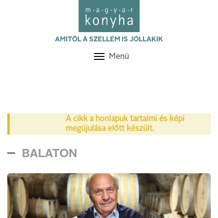
AMITŐL A SZELLEM IS JÓLLAKIK
Menü
Toggle
navigation
A cikk a honlapuk tartalmi és képi
megújulása előtt készült.
BALATON