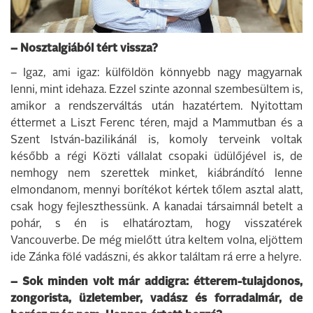
– Nosztalgiából tért vissza?
– Igaz, ami igaz: külföldön könnyebb nagy magyarnak
lenni, mint idehaza. Ezzel szinte azonnal szembesültem is,
amikor a rendszerváltás után hazatértem. Nyitottam
éttermet a Liszt Ferenc téren, majd a Mammutban és a
Szent István-bazilikánál is, komoly terveink voltak
később a régi Közti vállalat csopaki üdülőjével is, de
nemhogy nem szerettek minket, kiábrándító lenne
elmondanom, mennyi borítékot kértek tőlem asztal alatt,
csak hogy fejleszthessünk. A kanadai társaimnál betelt a
pohár, s én is elhatároztam, hogy visszatérek
Vancouverbe. De még mielőtt útra keltem volna, eljöttem
ide Zánka fölé vadászni, és akkor találtam rá erre a helyre.
– Sok minden volt már addigra: étterem-tulajdonos,
zongorista, üzletember, vadász és forradalmár, de