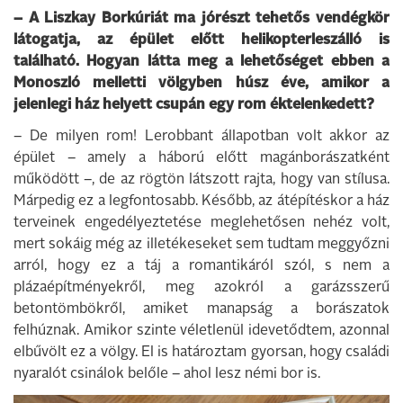
– A Liszkay Borkúriát ma jórészt tehetős vendégkör
látogatja, az épület előtt helikopterleszálló is
található. Hogyan látta meg a lehetőséget ebben a
Monoszló melletti völgyben húsz éve, amikor a
jelenlegi ház helyett csupán egy rom éktelenkedett?
– De milyen rom! Lerobbant állapotban volt akkor az
épület – amely a háború előtt magánborászatként
működött –, de az rögtön látszott rajta, hogy van stílusa.
Márpedig ez a legfontosabb. Később, az átépítéskor a ház
terveinek engedélyeztetése meglehetősen nehéz volt,
mert sokáig még az illetékeseket sem tudtam meggyőzni
arról, hogy ez a táj a romantikáról szól, s nem a
plázaépítményekről, meg azokról a garázsszerű
betontömbökről, amiket manapság a borászatok
felhúznak. Amikor szinte véletlenül idevetődtem, azonnal
elbűvölt ez a völgy. El is határoztam gyorsan, hogy családi
nyaralót csinálok belőle – ahol lesz némi bor is.