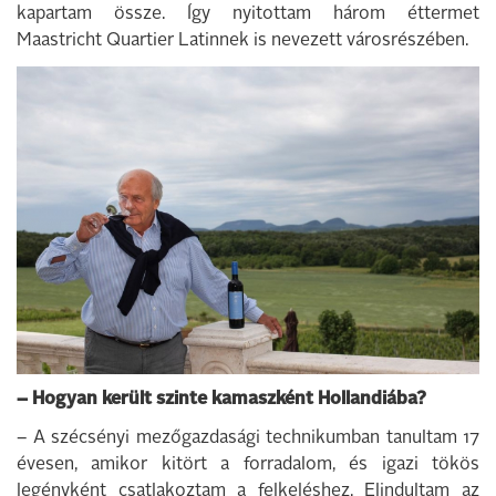
kapartam össze. Így nyitottam három éttermet
Maastricht Quartier Latinnek is nevezett városrészében.
– Hogyan került szinte kamaszként Hollandiába?
– A szécsényi mezőgazdasági technikumban tanultam 17
évesen, amikor kitört a forradalom, és igazi tökös
legényként csatlakoztam a felkeléshez. Elindultam az