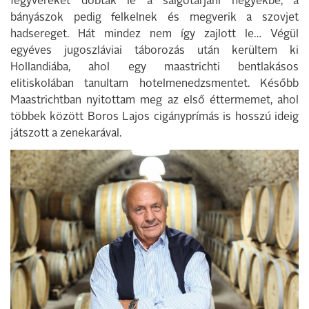
fegyvereket dobtak le a salgótarjáni hegyekbe, a
bányászok pedig felkelnek és megverik a szovjet
hadsereget. Hát mindez nem így zajlott le… Végül
egyéves jugoszláviai táborozás után kerültem ki
Hollandiába, ahol egy maastrichti bentlakásos
elitiskolában tanultam hotelmenedzsmentet. Később
Maastrichtban nyitottam meg az első éttermemet, ahol
többek között Boros Lajos cigányprímás is hosszú ideig
játszott a zenekarával.