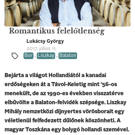
Romantikus felelőtlenség
Lukácsy György
2017. július 11.
Bor
,
Liszkay
,
Balaton
Bejárta a világot Hollandiától a kanadai
erdőségeken át a Távol-Keletig mint '56-os
menekült, de az 1990-es években visszatérve
elbűvölte a Balaton-felvidék szépsége. Liszkay
Mihály nemzetközi díjnyertes vörösborait egy
véletlenül felfedezett dűlőnek köszönheti. A
magyar Toszkána egy bolygó hollandi szemével.