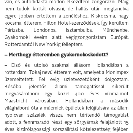
van, és autodidakta módon elkezdtem zongorázni. Máig
nem tudok kottát olvasni, de hallás után megtanulva
egyre jobban értettem a zenéléshez. Kiskocsma, nagy
kocsma, étterem, Hilton Hotel-szerződések. Így kerültem
Párizsba, Londonba, Isztambulba, Münchenbe.
Gyakornoki éveim alatt végigzongoráztam Európát,
Rotterdamtól New Yorkig felléptem.
– Merthogy étteremben gyakornokoskodott?
– Első és utolsó szakmai állásom Hollandiában a
rotterdami Tokaj nevű étterem volt, amelyet a Monimpex
üzemeltetett. Fél évig üzletvezetőként dolgoztam.
Később jelentős állami támogatással sikerült
megvásárolnom egy közel 400 éves vízimalmot
Maastricht városában. Hollandiában a második
világháború óta a műemlék épületek felújítására az állam
nyolcvan százalék vissza nem térítendő támogatást
adott, a fennmaradó részt egy sörgyárnak felajánlott 15
éves kizárólagossági sörszállítási kötelezettség fejében