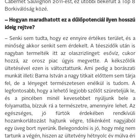
Cabernet Sauvignon 2011-est, ez utóbbi bekerült a Top 8
Borkiválóság közé.
– Hogyan maradhatott ez a dűlőpotenciál ilyen hosszú
ideig rejtve?
– Senki sem tudta, hogy ez ennyire értékes terület, és a
minőség akkor senkit sem érdekelt. A téeszidők után is
nagyban termelték itt az olaszrizlinget: esővíz, cukor
hozzá, az orosz piac úgyis megvette. A kékszőlők
ültetésével ezen is változtattunk. Ami pedig a borászati
munkát illeti: Barna István a nagy titkait előttem sem tárja
fel, de a lényeget természetesen enélkül is tudom. A
legfontosabb, hogy a lehető legjobb szőlőt szüreteljük le,
és a pincében minél kevesebbet nyúljunk bele a
folyamatba, bízzuk rá a természetre, amennyire lehet. Az
egészséges, jó fürtök érdekében rendkívüli
hozamkorlátozást hajtunk végre, tőkénként nagyjából
egy üveg bort nyerünk. Belegondolni is jó, hogy még nem
tartunk a végén, hiszen az ültetvény hétnyolc év múlva éri