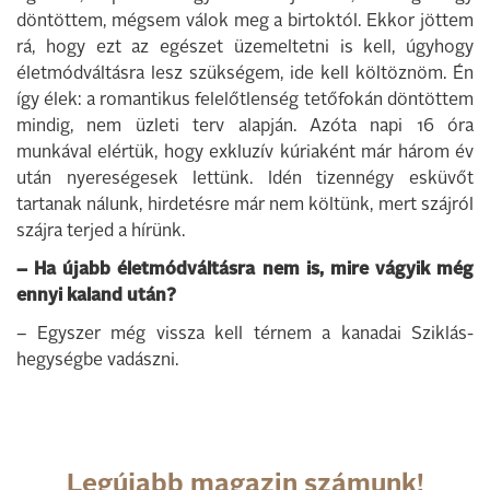
döntöttem, mégsem válok meg a birtoktól. Ekkor jöttem
rá, hogy ezt az egészet üzemeltetni is kell, úgyhogy
életmódváltásra lesz szükségem, ide kell költöznöm. Én
így élek: a romantikus felelőtlenség tetőfokán döntöttem
mindig, nem üzleti terv alapján. Azóta napi 16 óra
munkával elértük, hogy exkluzív kúriaként már három év
után nyereségesek lettünk. Idén tizennégy esküvőt
tartanak nálunk, hirdetésre már nem költünk, mert szájról
szájra terjed a hírünk.
– Ha újabb életmódváltásra nem is, mire vágyik még
ennyi kaland után?
– Egyszer még vissza kell térnem a kanadai Sziklás-
hegységbe vadászni.
Legújabb magazin számunk!