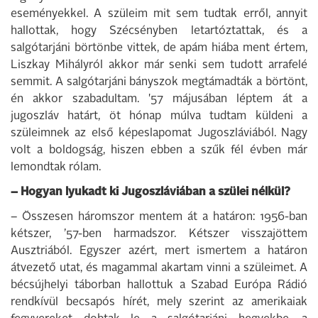
eseményekkel. A szüleim mit sem tudtak erről, annyit
hallottak, hogy Szécsényben letartóztattak, és a
salgótarjáni börtönbe vittek, de apám hiába ment értem,
Liszkay Mihályról akkor már senki sem tudott arrafelé
semmit. A salgótarjáni bányszok megtámadták a börtönt,
én akkor szabadultam. '57 májusában léptem át a
jugoszláv határt, öt hónap múlva tudtam küldeni a
szüleimnek az első képeslapomat Jugoszláviából. Nagy
volt a boldogság, hiszen ebben a szűk fél évben már
lemondtak rólam.
– Hogyan lyukadt ki Jugoszláviában a szülei nélkül?
– Összesen háromszor mentem át a határon: 1956-ban
kétszer, ’57-ben harmadszor. Kétszer visszajöttem
Ausztriából. Egyszer azért, mert ismertem a határon
átvezető utat, és magammal akartam vinni a szüleimet. A
bécsújhelyi táborban hallottuk a Szabad Európa Rádió
rendkívül becsapós hírét, mely szerint az amerikaiak