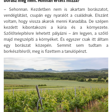
borász még nem. Honnan értett hozzá?
– Sehonnan. Kezdetben nem is akartam borászatot,
vendéglátást, csupán egy nyaralót a családnak. Elszánt
voltam, hogy vissza akarok menni Kanadába. De szépen
kezdett kibontakozni a kúria és a környezete.
Szőlőtelepítésre lehetett pályázni – ám legyen, a szőlő
majd megszépíti a környéket. És egyszer csak itt álltam
egy borászat közepén. Semmit sem tudtam a
borkészítésről, meg is fizettem a tanulópénzt.