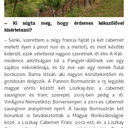
– Ki súgta meg, hogy érdemes kékszőlővel
kísérletezni?
– Senki, szerettem a négy francia fajtát (a két cabernet
mellett ilyen a pinot noir és a merlot), és mint később
kiderült, ezek véletlenül nagyon szeretnek itt élni. A Káli-
medence adottságain túl a Pangyér-dűlőnek van egy
sajátos mikroklímája, és tíz éve van egy remek fiatal
borászom, Barna István, aki nagyon körültekintően és
gondosan dolgozik.
A Pannon Bormustrán a 15 legjobb
magyar vörös között két Liszkay-bor, a cabernet
sauvignon és franc szerepel. 2015-ben pedig a 16.
VinAgora Nemzetközi Borversenyen a 2011-es cabernet
sauvignon aranyérmet nyert. A tavalyi Bormustrán két
borunkat is beválasztották a Magyar Borkiválóságok
közé, a Liszkay Cabernet Franc 2012-est, és a Liszkay