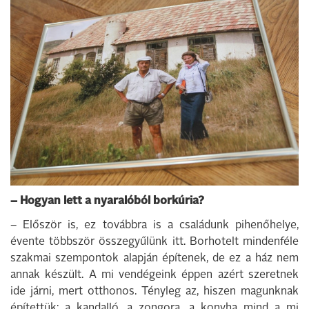
– Hogyan lett a nyaralóból borkúria?
– Először is, ez továbbra is a családunk pihenőhelye,
évente többször összegyűlünk itt. Borhotelt mindenféle
szakmai szempontok alapján építenek, de ez a ház nem
annak készült. A mi vendégeink éppen azért szeretnek
ide járni, mert otthonos. Tényleg az, hiszen magunknak
építettük: a kandalló, a zongora, a konyha mind a mi