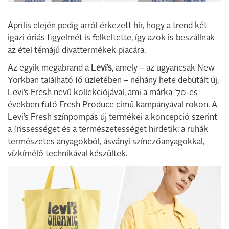
Április elején pedig arról érkezett hír, hogy a trend két
igazi óriás figyelmét is felkeltette, így azok is beszállnak
az étel témájú divattermékek piacára.
Az egyik megabrand a
Levi’s
, amely – az ugyancsak New
Yorkban található fő üzletében – néhány hete debütált új,
Levi’s Fresh nevű kollekciójával, ami a márka ’70-es
években futó Fresh Produce című kampányával rokon. A
Levi’s Fresh színpompás új termékei a koncepció szerint
a frissességet és a természetességet hirdetik: a ruhák
természetes anyagokból, ásványi színezőanyagokkal,
vízkímélő technikával készültek.