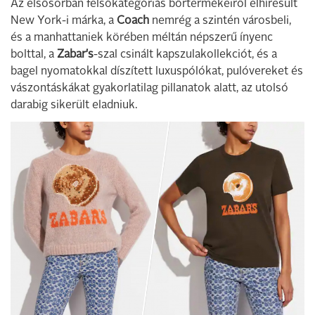
Az elsősorban felsőkategóriás bőrtermékeiről elhíresült
New York-i márka, a
Coach
nemrég a szintén városbeli,
és a manhattaniek körében méltán népszerű ínyenc
bolttal, a
Zabar's
-szal csinált kapszulakollekciót, és a
bagel nyomatokkal díszített luxuspólókat, pulóvereket és
vászontáskákat gyakorlatilag pillanatok alatt, az utolsó
darabig sikerült eladniuk.