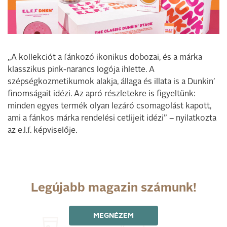
„A kollekciót a fánkozó ikonikus dobozai, és a márka
klasszikus pink-narancs logója ihlette. A
szépségkozmetikumok alakja, állaga és illata is a Dunkin’
finomságait idézi. Az apró részletekre is figyeltünk:
minden egyes termék olyan lezáró csomagolást kapott,
ami a fánkos márka rendelési cetlijeit idézi” – nyilatkozta
az e.l.f. képviselője.
Legújabb magazin számunk!
MEGNÉZEM