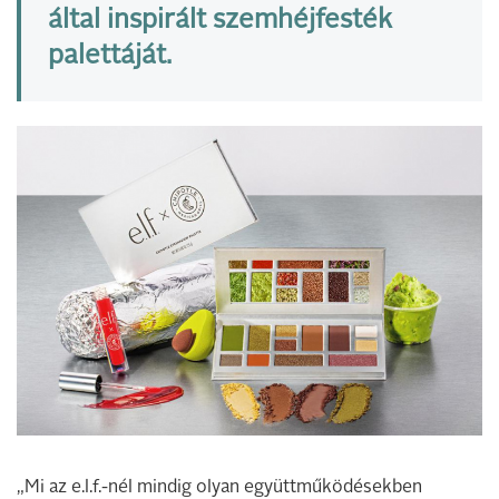
által inspirált szemhéjfesték
palettáját.
„Mi az e.l.f.-nél mindig olyan együttműködésekben