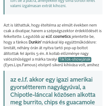
tört be a piacra, amelyekkel egy sima sörből lehet
valami izgalmasan extrát kihozni.
Azt is láthattuk, hogy ételtéma az elmúlt években nem
csak a divatipar, hanem a szépségszektor érdeklődését is
felkeltette. Legutóbb az
e.l.f. cosmetics
jelentette be,
hogy a fánkos
Dunkin’
márkával lép együttműködésre:
limitált, néhány órán át nyitva tartó pop-up boltot
állítottak fel április 5-én. A kollab előzménye nagy
valószínűséggel a márka tavalyi
TikTok-showjának
(Eyes.Lips.Famous) elsöprő sikerű kihívása volt, amihez
az e.l.f. akkor egy igazi amerikai
gyorsétterem nagyágyúval, a
Chipotle
-lánccal közösen alkotta
meg burrito, chips és guacamole