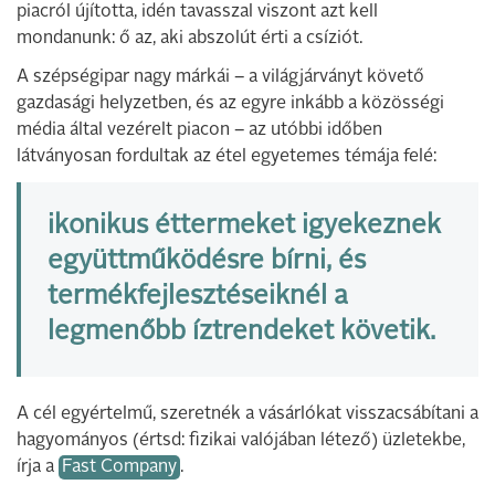
piacról újította, idén tavasszal viszont azt kell
mondanunk: ő az, aki abszolút érti a csíziót.
A szépségipar nagy márkái – a világjárványt követő
gazdasági helyzetben, és az egyre inkább a közösségi
média által vezérelt piacon – az utóbbi időben
látványosan fordultak az étel egyetemes témája felé:
ikonikus éttermeket igyekeznek
együttműködésre bírni, és
termékfejlesztéseiknél a
legmenőbb íztrendeket követik.
A cél egyértelmű, szeretnék a vásárlókat visszacsábítani a
hagyományos (értsd: fizikai valójában létező) üzletekbe,
írja a
Fast Company
.