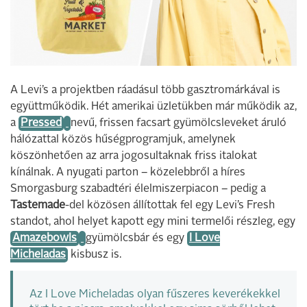
A Levi’s a projektben ráadásul több gasztromárkával is
együttműködik. Hét amerikai üzletükben már működik az,
a
Pressed
nevű, frissen facsart gyümölcsleveket áruló
hálózattal közös hűségprogramjuk, amelynek
köszönhetően az arra jogosultaknak friss italokat
kínálnak. A nyugati parton – közelebbről a híres
Smorgasburg szabadtéri élelmiszerpiacon – pedig a
Tastemade
-del közösen állítottak fel egy Levi’s Fresh
standot, ahol helyet kapott egy mini termelői részleg, egy
Amazebowls
gyümölcsbár és egy
I Love
Micheladas
kisbusz is.
Az I Love Micheladas olyan fűszeres keverékekkel