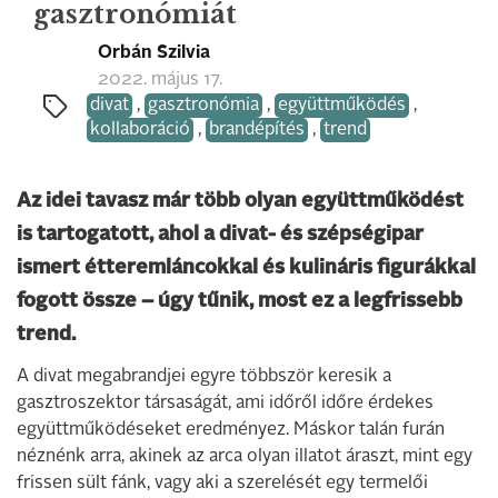
gasztronómiát
Orbán Szilvia
2022. május 17.
divat
,
gasztronómia
,
együttműködés
,
kollaboráció
,
brandépítés
,
trend
Az idei tavasz már több olyan együttműködést
is tartogatott, ahol a divat- és szépségipar
ismert étteremláncokkal és kulináris figurákkal
fogott össze – úgy tűnik, most ez a legfrissebb
trend.
A divat megabrandjei egyre többször keresik a
gasztroszektor társaságát, ami időről időre érdekes
együttműködéseket eredményez. Máskor talán furán
néznénk arra, akinek az arca olyan illatot áraszt, mint egy
frissen sült fánk, vagy aki a szerelését egy termelői