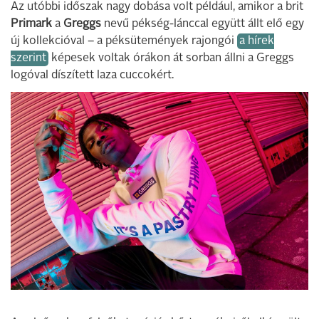
Az utóbbi időszak nagy dobása volt például, amikor a brit
Primark
a
Greggs
nevű pékség-lánccal együtt állt elő egy
új kollekcióval – a péksütemények rajongói
a hírek
szerint
képesek voltak órákon át sorban állni a Greggs
logóval díszített laza cuccokért.