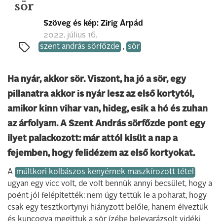
sör
Szöveg és kép: Zirig Árpád
2022. július 16.
szent andrás sörfőzde
,
sör
Ha nyár, akkor sör. Viszont, ha jó a sör, egy
pillanatra akkor is nyár lesz az első kortytól,
amikor kinn vihar van, hideg, esik a hó és zuhan
az árfolyam. A Szent András sörfőzde pont egy
ilyet palackozott: már attól kisüt a nap a
fejemben, hogy felidézem az első kortyokat.
A
múltkori kolbászos kenyérnek maszkírozott tétel
ugyan egy vicc volt, de volt bennük annyi becsület, hogy a
poént jól felépítették: nem úgy tettük le a poharat, hogy
csak egy tesztkortynyi hiányzott belőle, hanem élveztük
és kuncogva megittuk a sör ízébe belevarázsolt vidéki