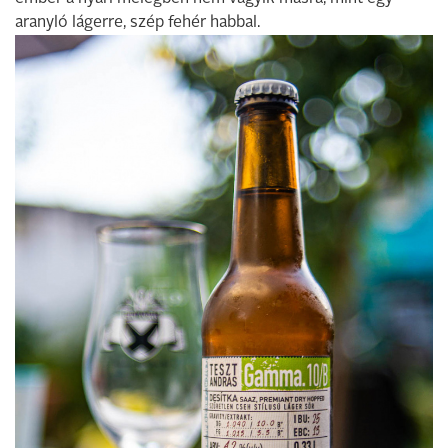
aranyló lágerre, szép fehér habbal.