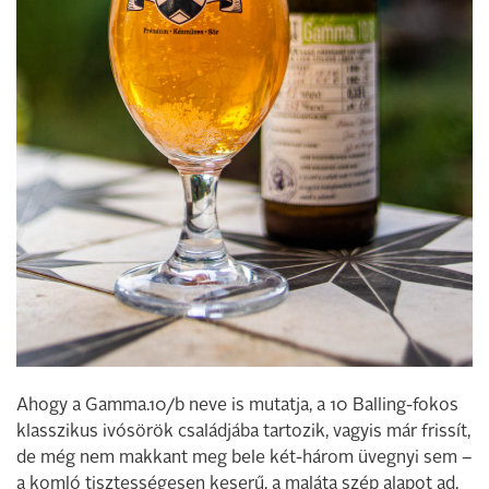
Ahogy a Gamma.10/b neve is mutatja, a 10 Balling-fokos
klasszikus ivósörök családjába tartozik, vagyis már frissít,
de még nem makkant meg bele két-három üvegnyi sem –
a komló tisztességesen keserű, a maláta szép alapot ad.