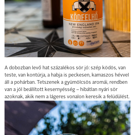
A dobozban levő hat százalékos sör jó: szép ködös, van
teste, van kontúrja, a habja is peckesen, kamaszos hévvel
áll a pohárban. Tetszenek a gyümölcsös aromái, rendben
van a jól beállított kesernyésség – hibátlan nyári sör
azoknak, akik nem a lágeres vonalon keresik a felüdülést.