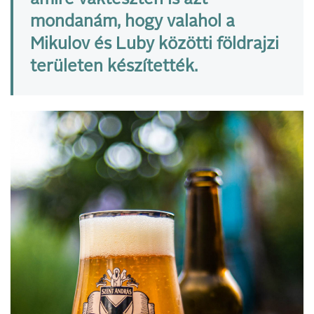
amire vakteszten is azt
mondanám, hogy valahol a
Mikulov és Luby közötti földrajzi
területen készítették.