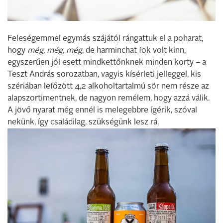
Feleségemmel egymás szájától rángattuk el a poharat,
hogy
még, még, még
, de harminchat fok volt kinn,
egyszerűen jól esett mindkettőnknek minden korty – a
Teszt András sorozatban, vagyis kísérleti jelleggel, kis
szériában lefőzött 4,2 alkoholtartalmú sör nem része az
alapszortimentnek, de nagyon remélem, hogy azzá válik.
A jövő nyarat még ennél is melegebbre ígérik, szóval
nekünk, így családilag, szükségünk lesz rá.