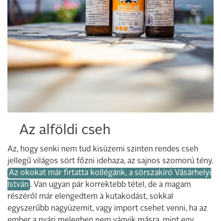
Az alföldi cseh
Az, hogy senki nem tud kisüzemi szinten rendes cseh
jellegű világos sört főzni idehaza, az sajnos szomorú tény.
Az okokat már firtatta kollégánk, a sörszakíró Vásárhelyi
István
. Van ugyan pár korrektebb tétel, de a magam
részéről már elengedtem a kutakodást, sokkal
egyszerűbb nagyüzemit, vagy import csehet venni, ha az
ember a nyári melegben nem vágyik másra, mint egy