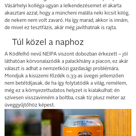
Vásárhelyi kolléga ugyan a lelkendezésemet el akarta
akasztani azzal, hogy a müncheni maláta neki kicsit kilóg,
de nekem nem volt zavaró. Ha így marad, akkor is innám,
de mivel ez tesztfázis, akár még javíthatnak is rajta.
Túl közel a naphoz
A Ködfelhő nevű NEIPA viszont dobozban érkezett – jól
láthatóan körvonalazódik a palackhiány a piacon, ez akár
választ is adhat a nemzetközi gazdasági problémára.
Mondjuk a kisüzemi főzdék 0,33-as üvegei jellemzően
nem betétdíjasak, de ha így folytatódik a világ, remélem,
még ez a környezettudatos helyzet is kialakulhat: én
szívesen visszavinném a boltba, csak tíz plusz méter az
üveggyűjtőhöz képest.