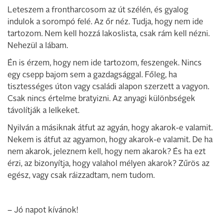
Leteszem a frontharcosom az út szélén, és gyalog
indulok a sorompó felé. Az őr néz. Tudja, hogy nem ide
tartozom. Nem kell hozzá lakoslista, csak rám kell nézni.
Nehezül a lábam.
Én is érzem, hogy nem ide tartozom, feszengek. Nincs
egy csepp bajom sem a gazdagsággal. Főleg, ha
tisztességes úton vagy családi alapon szerzett a vagyon.
Csak nincs értelme bratyizni. Az anyagi különbségek
távolítják a lelkeket.
Nyilván a másiknak átfut az agyán, hogy akarok-e valamit.
Nekem is átfut az agyamon, hogy akarok-e valamit. De ha
nem akarok, jeleznem kell, hogy nem akarok? És ha ezt
érzi, az bizonyítja, hogy valahol mélyen akarok? Zűrös az
egész, vagy csak ráizzadtam, nem tudom.
– Jó napot kívánok!