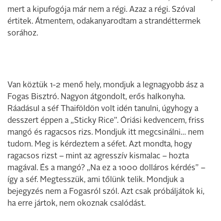
mert a kipufogója már nem a régi. Azaz a régi. Szóval
értitek. Átmentem, odakanyarodtam a strandéttermek
sorához.
Van köztük 1-2 menő hely, mondjuk a legnagyobb ász a
Fogas Bisztró. Nagyon átgondolt, erős halkonyha.
Ráadásul a séf Thaiföldön volt idén tanulni, úgyhogy a
desszert éppen a „Sticky Rice”. Óriási kedvencem, friss
mangó és ragacsos rizs. Mondjuk itt megcsinálni… nem
tudom. Meg is kérdeztem a séfet. Azt mondta, hogy
ragacsos rizst – mint az agresszív kismalac – hozta
magával. És a mangó? „Na ez a 1000 dolláros kérdés” –
így a séf. Megtesszük, ami tőlünk telik. Mondjuk a
bejegyzés nem a Fogasról szól. Azt csak próbáljátok ki,
ha erre jártok, nem okoznak csalódást.