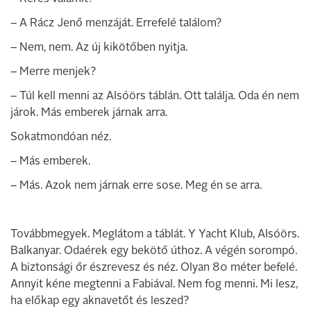
– A Rácz Jenő menzáját. Errefelé találom?
– Nem, nem. Az új kikötőben nyitja.
– Merre menjek?
– Túl kell menni az Alsóörs táblán. Ott találja. Oda én nem
járok. Más emberek járnak arra.
Sokatmondóan néz.
– Más emberek.
– Más. Azok nem járnak erre sose. Meg én se arra.
Továbbmegyek. Meglátom a táblát. Y Yacht Klub, Alsóörs.
Balkanyar. Odaérek egy bekötő úthoz. A végén sorompó.
A biztonsági őr észrevesz és néz. Olyan 80 méter befelé.
Annyit kéne megtenni a Fabiával. Nem fog menni. Mi lesz,
ha előkap egy aknavetőt és leszed?