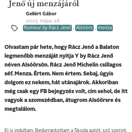
Jenő új menzájáról
Gellért Gábor
2025. május 28.
Rumour by Rácz Jenő
,
Alsóörs
,
menza
Olvastam pár hete, hogy Rácz Jenő a Balaton
legmenőbb menzáját nyitja Y by Rácz Jenő
néven Alsóörsön. Rácz Jenő Michelin csillagos
séf. Menza. Értem. Nem értem. Sebaj, úgyis
dolgom ez nekem, hát utánajárok. Akkoriban
még csak egy FB bejegyzés volt, cím sehol, de itt
vagyok a szomszédban, átugrom Alsóörsre és
megtalálom.
El is indultam. Bedurrantottam a Škoda autót, szó szerint,