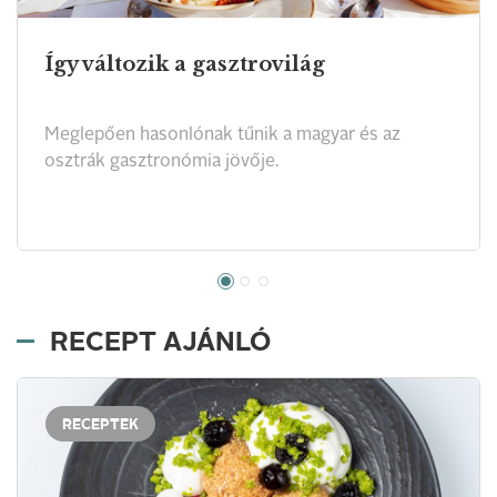
Így változik a gasztrovilág
Meglepően hasonlónak tűnik a magyar és az
osztrák gasztronómia jövője.
RECEPT AJÁNLÓ
RECEPTEK