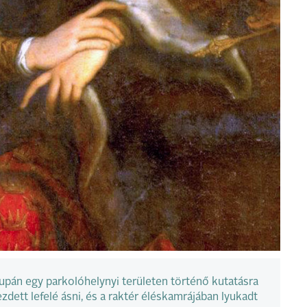
upán egy parkolóhelynyi területen történő kutatásra
dett lefelé ásni, és a raktér éléskamrájában lyukadt