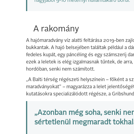
nagyjából 9-10 méternyi hullámtakaró borul.
A rakomány
A hajómaradvány víz alatti feltárása 2019-ben zaj
bukkantak. A hajó belsejében találtak például a d
fedeles kupát, egy páncéling és egy számszeríj dar
ezek a leletek is elég izgalmasnak tűntek, de arra
hordóban, senki nem számított.
„A Balti térség régészeti helyszínein – főként a s
maradványokat” – magyarázza a lelet jelentőségét
kutatásokra specializálódott régésze, a Gribshund
„Azonban még soha, senki nem 
sértetlenül megmaradt tokhala