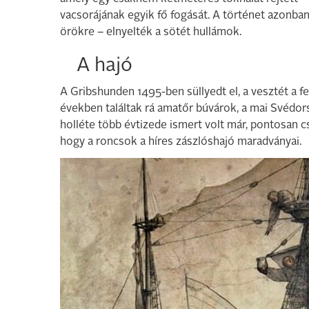
vacsorájának egyik fő fogását. A történet azonban
örökre – elnyelték a sötét hullámok.
A hajó
A Gribshunden 1495-ben süllyedt el, a vesztét a f
években találtak rá amatőr búvárok, a mai Svédorsz
holléte több évtizede ismert volt már, pontosan c
hogy a roncsok a híres zászlóshajó maradványai.