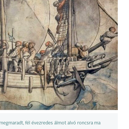
 megmaradt, fél évezredes álmot alvó roncsra ma