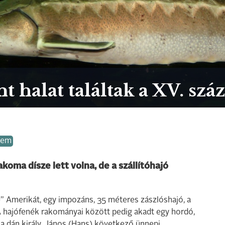
t halat találtak a XV. sz
lem
akoma dísze lett volna, de a szállítóhajó
e” Amerikát, egy impozáns, 35 méteres zászlóshajó, a
 A hajófenék rakományai között pedig akadt egy hordó,
a dán király, János (Hans) következő ünnepi