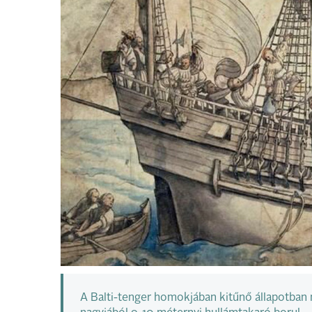
A Balti-tenger homokjában kitűnő állapotban