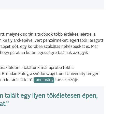
lott, melynek során a tudósok több érdekes leletre is
án király arcképével vert pénzérméket, égerfából faragott
abjait, sőt, egy korabeli szakállas nehézpuskát is. Már
, hogy páratlan különlegességre találnak az egyik
zárazföldön – találtunk már apróbb tokhal
 Brendan Foley, a svédországi Lund University tengeri
en feltárását leíró
tanulmány
társszerzője.
talált egy ilyen tökéletesen épen,
t.”