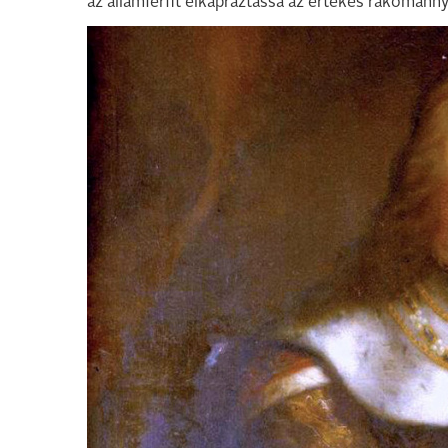
az államférfit elkápráztassa az értékes rakománny