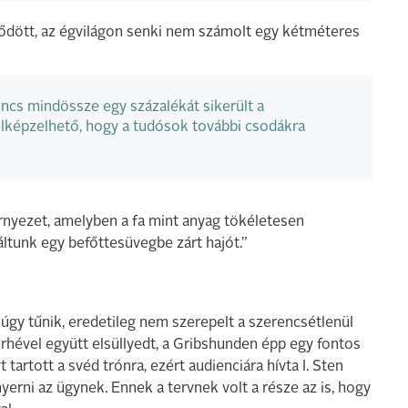
dődött, az égvilágon senki nem számolt egy kétméteres
ncs mindössze egy százalékát sikerült a
elképzelhető, hogy a tudósok további csodákra
örnyezet, amelyben a fa mint anyag tökéletesen
áltunk egy befőttesüvegbe zárt hajót.”
 úgy tűnik, eredetileg nem szerepelt a szerencsétlenül
hével együtt elsüllyedt, a Gribshunden épp egy fontos
t tartott a svéd trónra, ezért audienciára hívta I. Sten
erni az ügynek. Ennek a tervnek volt a része az is, hogy