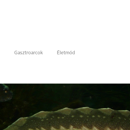
k
Gasztroarcok
Életmód