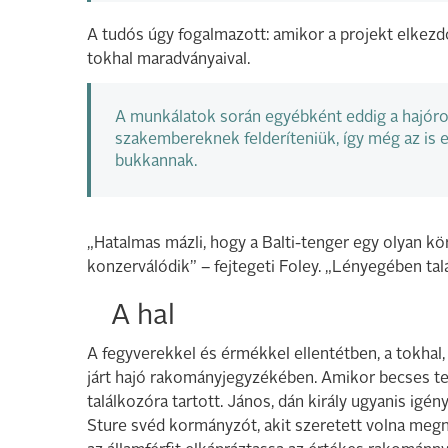
A tudós úgy fogalmazott: amikor a projekt elkez
tokhal maradványaival.
A munkálatok során egyébként eddig a hajóro
szakembereknek felderíteniük, így még az is 
bukkannak.
„Hatalmas mázli, hogy a Balti-tenger egy olyan k
konzerválódik” – fejtegeti Foley. „Lényegében tal
A hal
A fegyverekkel és érmékkel ellentétben, a tokhal,
járt hajó rakományjegyzékében. Amikor becses ter
találkozóra tartott. János, dán király ugyanis igény
Sture svéd kormányzót, akit szeretett volna megny