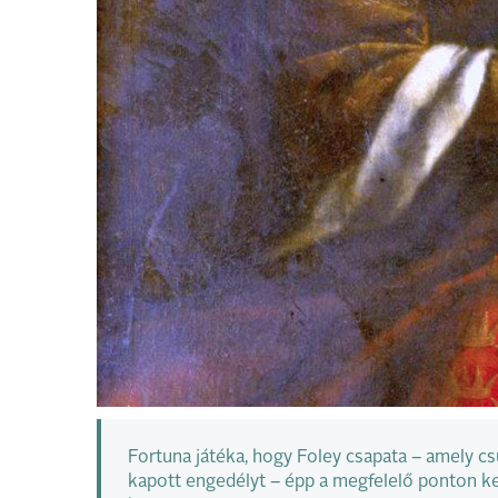
Fortuna játéka, hogy Foley csapata – amely cs
kapott engedélyt – épp a megfelelő ponton kez