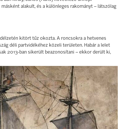
 másként alakult, és a különleges rakományt – látszólag
edélzetén kitört tűz okozta. A roncsokra a hetvenes
ág déli partvidékéhez közeli területen. Habár a lelet
sak 2013-ban sikerült beazonosítani – ekkor derült ki,