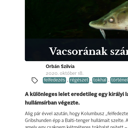
Vacsorának szán
Orbán Szilvia
2020. október 18.
felfedezés
,
régészet
,
tokhal
,
történe
A különleges lelet eredetileg egy királyi l
hullámsírban végezte.
Alig pár évvel azután, hogy Kolumbusz „felfedezt
Gribshunden épp a Balti-tenger hullámait szelte.
amely egy csaknem kétméteres tokhalat rejtett – 