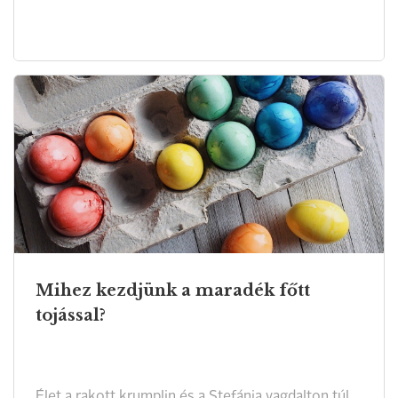
Mihez kezdjünk a maradék főtt
tojással?
Élet a rakott krumplin és a Stefánia vagdalton túl.