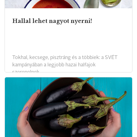
Hallal lehet nagyot nyerni!
Tokhal, kecsege, pisztráng és a többiek: a SVÉT
kampányában a legjobb hazai halfajok
szerepelnek.