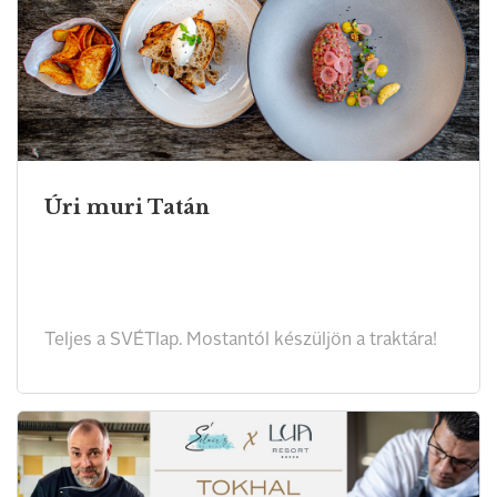
Úri muri Tatán
Teljes a SVÉTlap. Mostantól készüljön a traktára!