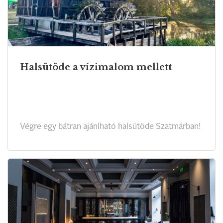
Halsütöde a vízimalom mellett
Végre egy bátran ajánlható halsütöde Szatmárban!