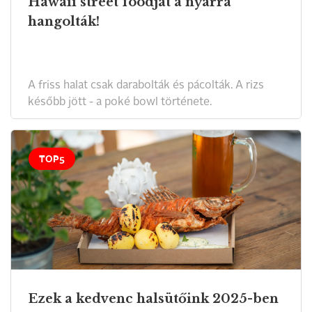
Hawaii street foodját a nyárra
hangolták!
A friss halat csak darabolták és pácolták. A rizs
később jött - a poké bowl története.
TOP5
Ezek a kedvenc halsütőink 2025-ben