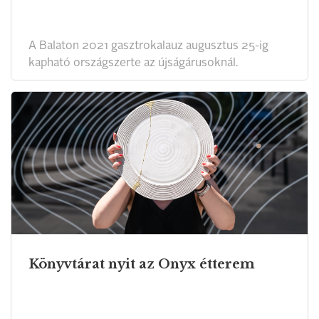
A Balaton 2021 gasztrokalauz augusztus 25-ig
kapható országszerte az újságárusoknál.
Könyvtárat nyit az Onyx étterem