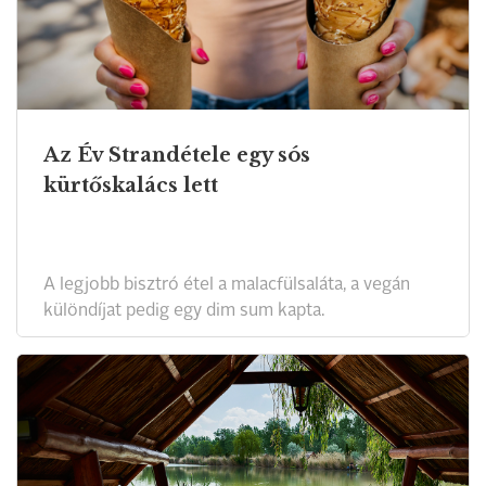
Az Év Strandétele egy sós
kürtőskalács lett
A legjobb bisztró étel a malacfülsaláta, a vegán
különdíjat pedig egy dim sum kapta.