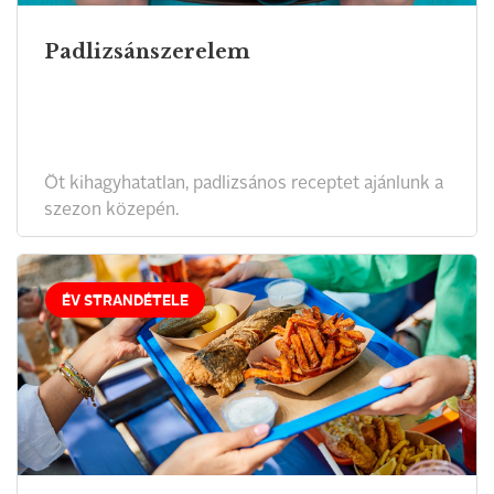
Padlizsánszerelem
Öt kihagyhatatlan, padlizsános receptet ajánlunk a
szezon közepén.
ÉV STRANDÉTELE