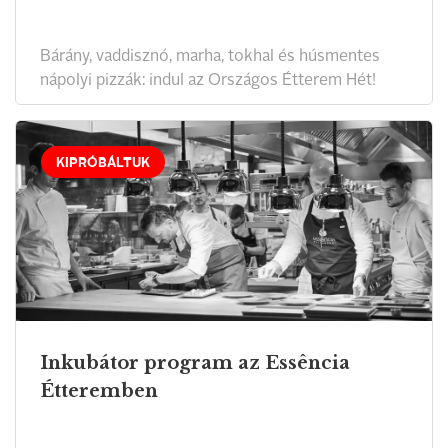
Bárány, vaddisznó, marha, tokhal és húsmentes
nápolyi pizzák: indul az Országos Étterem Hét!
KIPRÓBÁLTUK
Inkubátor program az Essência
Étteremben