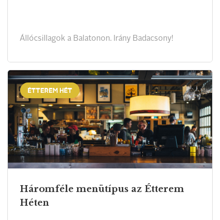
Állócsillagok a Balatonon. Irány Badacsony!
ÉTTEREM HÉT
Háromféle menütípus az Étterem
Héten