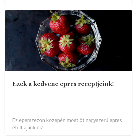
Ezek a kedvenc epres receptjeink!
Ez eperszezon közepén most öt nagyszerű epres
ételt ajánlunk!