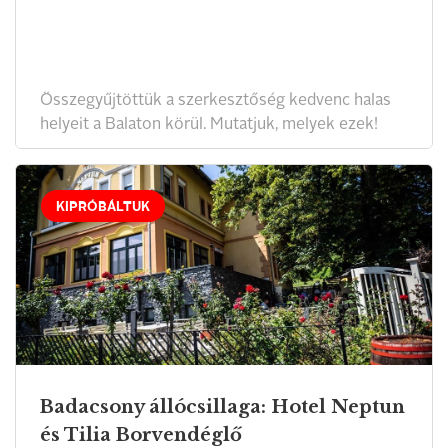
Összegyűjtöttük a szerkesztőség kedvenc halas
helyeit a Balaton körül. Mutatjuk, melyek ezek!
KIPRÓBÁLTUK
Badacsony állócsillaga: Hotel Neptun
és Tilia Borvendéglő