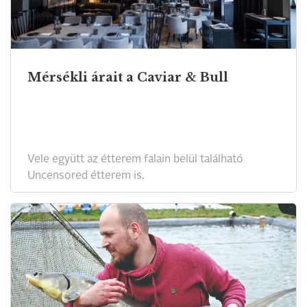
Mérsékli árait a Caviar & Bull
Vele együtt az étterem falain belül található
Uncensored étterem is.