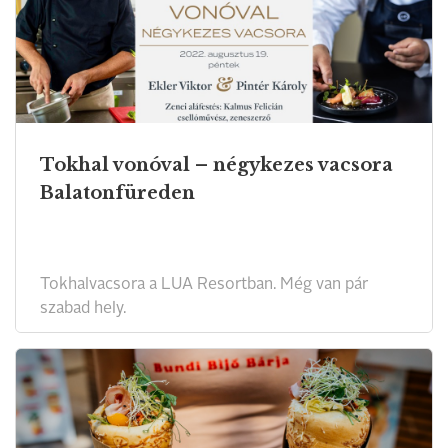
Tokhal vonóval – négykezes vacsora
Balatonfüreden
Tokhalvacsora a LUA Resortban. Még van pár
szabad hely.