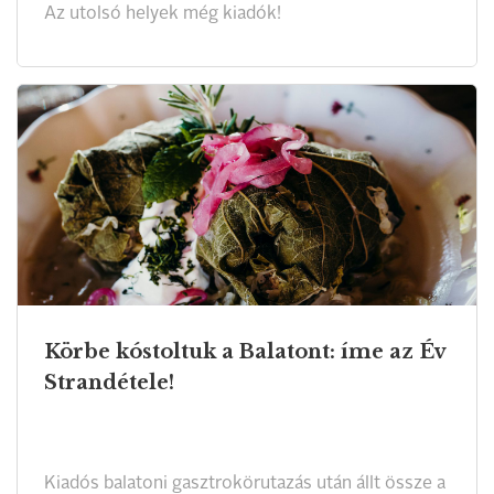
Az utolsó helyek még kiadók!
Körbe kóstoltuk a Balatont: íme az Év
Strandétele!
Kiadós balatoni gasztrokörutazás után állt össze a