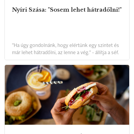
Nyíri Szása: "Sosem lehet hátradőlni!"
"Ha úgy gondolnánk, hogy elértünk egy szintet és
már lehet hátradőlni, az lenne a vég." - állítja a séf.