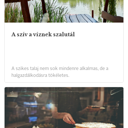
A szív a víznek szalutál
A szikes talaj nem sok mindenre alkalmas, de a
halgazdálkodásra tökéletes.