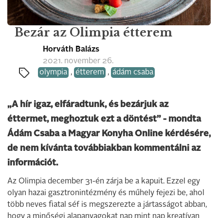
Bezár az Olimpia étterem
Horváth Balázs
2021. november 26.
olympia
,
étterem
,
ádám csaba
„A hír igaz, elfáradtunk, és bezárjuk az
éttermet, meghoztuk ezt a döntést” - mondta
Ádám Csaba a Magyar Konyha Online kérdésére,
de nem kívánta továbbiakban kommentálni az
információt.
Az Olimpia december 31-én zárja be a kapuit. Ezzel egy
olyan hazai gasztronintézmény és műhely fejezi be, ahol
több neves fiatal séf is megszerezte a jártasságot abban,
hogy a minőségi alapanyagokat nap mint nap kreatívan