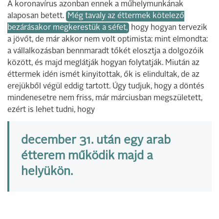
A koronavírus azonban ennek a műhelymunkának
alaposan betett.
Még tavaly az éttermek kötelező
bezárásakor megkerestük a séfet,
hogy hogyan tervezik
a jövőt, de már akkor nem volt optimista: mint elmondta:
a vállalkozásban bennmaradt tőkét elosztja a dolgozóik
között, és majd meglátják hogyan folytatják. Miután az
éttermek idén ismét kinyitottak, ők is elindultak, de az
erejükből végül eddig tartott. Úgy tudjuk, hogy a döntés
mindenesetre nem friss, már márciusban megszületett,
ezért is lehet tudni, hogy
december 31. után egy arab
étterem működik majd a
helyükön.