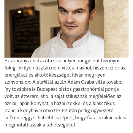
Ez az irányvonal azóta sok helyen megjelent bizonyos
fokig, de ilyen tisztán nem vitték máshol, hiszen ez óriási
energiákat és alkotókészséget kíván meg ilyen
színvonalon. A stafétát aztán Ádám Csaba vitte tovább,
így továbbra is Budapest biztos gasztronómiai pontja
volt, az étterem, ahol a saját stílusának megfelelően az
ázsiai, japán konyhát, a hazai ízekkel és a klasszikus
francia konyhával ötvözte. Ezután pedig ügyvezető
séfként eggyel hátrébb is lépett, hogy fiatal szakácsok is
megmutathassák a tehetségüket.