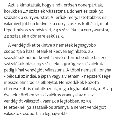
Azt is kimutatták, hogy a nők erősen dönerpártiak,
körükben 47 százalék választaná a dönert és csak 30
százalék a currywurstot. A férfiak megosztottabbak és
valamivel jobban kedvelik a curryszószos kolbászt, mint a
tépett húsos szendvicset, 43 százalékuk a currywurstra,
42 százalék a dönerre esküszik.
A vendéglőket tekintve a németek legnagyobb
csoportja a hazai ételeket kedveli leginkább, 26
százalékuk német konyhát vivő éttermebe ülne be, 20
százalékuk olasz, 13 százalékuk görög, 12 százalékuk
pedig kínai vendéglőt választana. A többi nemzeti konyha
- például az indiai, a japán vagy a vietnami - népszerűsége
messze elmarad az élbolytól. Nemzedékek közötti
eltérések itt is mutatkoznak; míg a legfiatalabbak, a 18-24
évesek körében 21 százalékos aránnyal az olasz
vendéglőt választók vannak a legtöbben, az 55
felettieknél 32 százalékos aránnyal a német vendéglőt
választók csoportja a legnagyobb.