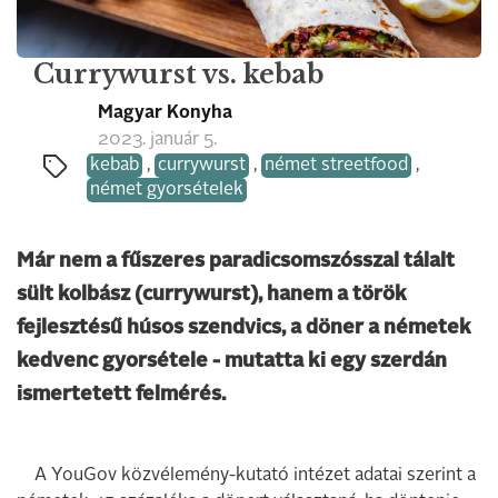
Currywurst vs. kebab
Magyar Konyha
2023. január 5.
kebab
,
currywurst
,
német streetfood
,
német gyorsételek
Már nem a fűszeres paradicsomszósszal tálalt
sült kolbász (currywurst), hanem a török
fejlesztésű húsos szendvics, a döner a németek
kedvenc gyorsétele - mutatta ki egy szerdán
ismertetett felmérés.
A YouGov közvélemény-kutató intézet adatai szerint a