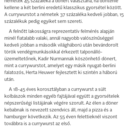
németek 45 százaléka a dönert választaná, ha döntenie
kellene a két berlini eredetű klasszikus gyorsétel között.
A currywurstot a németek 37 százaléka kedveli jobban, 15
százalékuk pedig egyiket sem szereti.
A felnőtt lakosságra reprezentatív felmérés alapján
minél fiatalabb valaki, annál nagyobb valószínűséggel
kedveli jobban a második világháború után bevándorolt
török vendégmunkásokkal érkezett talponálló-
üzemeltetőnek, Kadir Nurmannak köszönhető dönert,
mint a currywurstot, amelyet egy másik nyugat-berlini
falatozós, Herta Heuwer fejlesztett ki szintén a háború
után.
A 18-45 éves korosztályban a currywurst a sült
kolbászok minden egyéb fajtájával együtt a gyorsételek
népszerűségi listájának végére szorult. Az élen a döner
kebabnak is nevezett szendvics áll, majd a pizza és a
hamburger következik. Az 55 éven felettieknél viszont
továbbra is a currywurst az első.