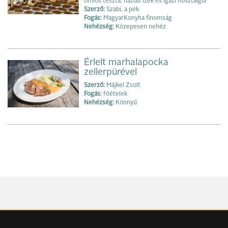
omlós tészta, házias ízek és igazi nosztalgia
Szerző:
Szabi, a pék
Fogás:
MagyarKonyha finomság
Nehézség:
Közepesen nehéz
Érlelt marhalapocka
zellerpürével
Szerző:
Májkel Zsolt
Fogás:
főételek
Nehézség:
Könnyű