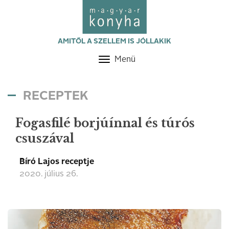
AMITŐL A SZELLEM IS JÓLLAKIK
Menü
Toggle
navigation
RECEPTEK
Fogasfilé borjúínnal és túrós
csuszával
Bíró Lajos receptje
2020. július 26.