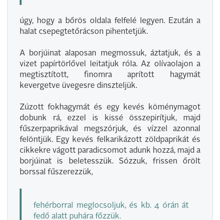
úgy, hogy a bőrös oldala felfelé legyen. Ezután a
halat csepegtetőrácson pihentetjük.
A borjúinat alaposan megmossuk, áztatjuk, és a
vizet papírtörlővel leitatjuk róla. Az olívaolajon a
megtisztított, finomra aprított hagymát
kevergetve üvegesre dinszteljük.
Zúzott fokhagymát és egy kevés köménymagot
dobunk rá, ezzel is kissé összepirítjuk, majd
fűszerpaprikával megszórjuk, és vízzel azonnal
felöntjük. Egy kevés felkarikázott zöldpaprikát és
cikkekre vágott paradicsomot adunk hozzá, majd a
borjúinat is beletesszük. Sózzuk, frissen őrölt
borssal fűszerezzük,
fehérborral meglocsoljuk, és kb. 4 órán át
fedő alatt puhára főzzük.