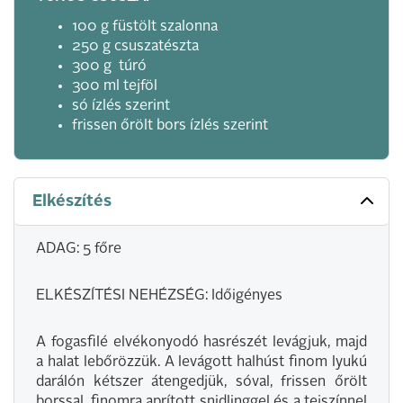
100 g füstölt szalonna
250 g csuszatészta
300 g túró
300 ml tejföl
só ízlés szerint
frissen őrölt bors ízlés szerint
Elkészítés
ADAG: 5 főre
ELKÉSZÍTÉSI NEHÉZSÉG: Időigényes
A fogasfilé elvékonyodó hasrészét levágjuk, majd
a halat lebőrözzük. A levágott halhúst finom lyukú
darálón kétszer átengedjük, sóval, frissen őrölt
borssal, finomra aprított snidlinggel és a tejszínnel