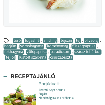
túró
,
fogasfilé
,
snidling
,
tejszín
,
tej
,
olívaolaj
,
borjúín
,
vöröshagyma
,
köménymag
,
fűszerpaprika
,
fokhagyma
,
zöldpaprika
,
paradicsom
,
száraz fehérbor
,
tejföl
,
füstölt szalonna
,
csuszatészta
RECEPTAJÁNLÓ
Borjúduett
Szerző:
Saját séfünk
Fogás:
Nehézség:
Ki kell próbálnia!