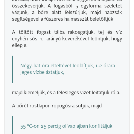
összekeverjük. A fogasból 5 egyforma szeletet
vágunk, a bőre alatt felszúrjuk, majd habzsák
segítségével a fűszeres halmasszát beletöltjük.
A töltött fogast tálba rakosgatjuk, tej és víz
enyhén sós, 1:1 arányú keverékével leöntjük, hogy
ellepje.
Négy-hat óra elteltével leöblítjük, 1-2 órára
jeges vízbe áztatjuk,
majd kiemeljük, és a felesleges vizet leitatjuk róla.
A bőrét rostlapon ropogósra sütjük, majd
55 ºC-on 25 percig olívaolajban konfitáljuk