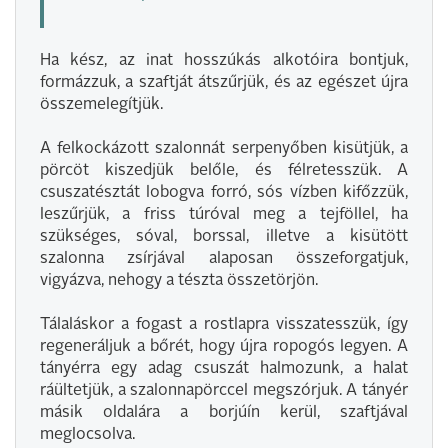
Ha kész, az inat hosszúkás alkotóira bontjuk,
formázzuk, a szaftját átszűrjük, és az egészet újra
összemelegítjük.
A felkockázott szalonnát serpenyőben kisütjük, a
pörcöt kiszedjük belőle, és félretesszük. A
csuszatésztát lobogva forró, sós vízben kifőzzük,
leszűrjük, a friss túróval meg a tejföllel, ha
szükséges, sóval, borssal, illetve a kisütött
szalonna zsírjával alaposan összeforgatjuk,
vigyázva, nehogy a tészta összetörjön.
Tálaláskor a fogast a rostlapra visszatesszük, így
regeneráljuk a bőrét, hogy újra ropogós legyen. A
tányérra egy adag csuszát halmozunk, a halat
ráültetjük, a szalonnapörccel megszórjuk. A tányér
másik oldalára a borjúín kerül, szaftjával
meglocsolva.