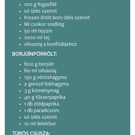
100 g fogasfilé
só ízlés szerint
frissen őrölt bors ízlés szerint
fél csokor snidling
50 ml tejszín
1000 ml tej
olívaolaj a konfitáláshoz
BORJÚÍNPÖRKÖLT:
600 g borjúín
60 ml olívaolaj
150 g vöröshagyma
2 gerezd fokhagyma
3 g köménymag
40 g fűszerpaprika
1 db zöldpaprika
1 db paradicsom
só ízlés szerint
10 ml fehérbor
TÚRÓS CSUSZA: