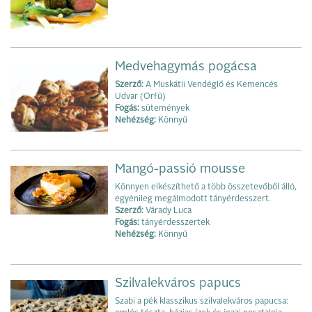
Medvehagymás pogácsa
Szerző:
A Muskátli Vendéglő és Kemencés
Udvar (Orfű)
Fogás:
sütemények
Nehézség:
Könnyű
Mangó-passió mousse
Könnyen elkészíthető a több összetevőből álló,
egyénileg megálmodott tányérdesszert.
Szerző:
Várady Luca
Fogás:
tányérdesszertek
Nehézség:
Könnyű
Szilvalekváros papucs
Szabi a pék klasszikus szilvalekváros papucsa: