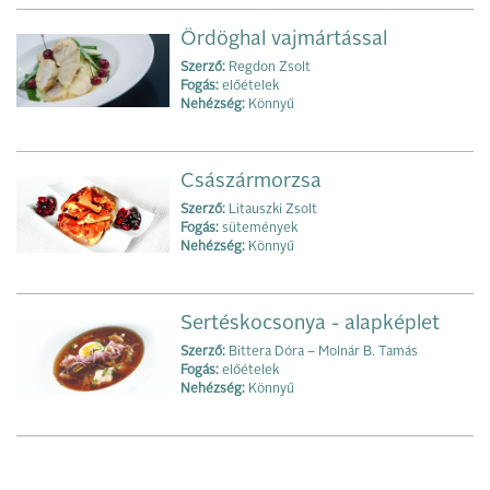
Ördöghal vajmártással
Szerző:
Regdon Zsolt
Fogás:
előételek
Nehézség:
Könnyű
Császármorzsa
Szerző:
Litauszki Zsolt
Fogás:
sütemények
Nehézség:
Könnyű
Sertéskocsonya - alapképlet
Szerző:
Bittera Dóra – Molnár B. Tamás
Fogás:
előételek
Nehézség:
Könnyű