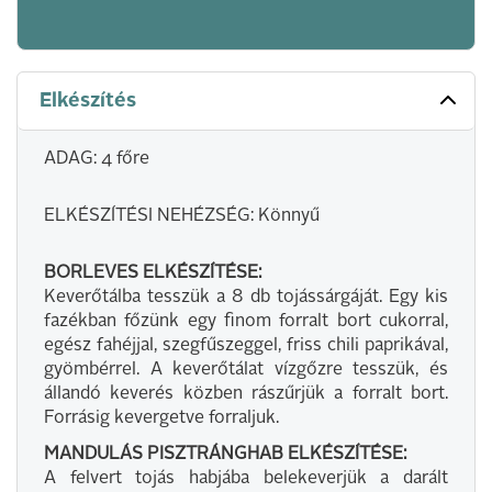
Elkészítés
ADAG: 4 főre
ELKÉSZÍTÉSI NEHÉZSÉG: Könnyű
BORLEVES ELKÉSZÍTÉSE:
Keverőtálba tesszük a 8 db tojássárgáját. Egy kis
fazékban főzünk egy finom forralt bort cukorral,
egész fahéjjal, szegfűszeggel, friss chili paprikával,
gyömbérrel. A keverőtálat vízgőzre tesszük, és
állandó keverés közben rászűrjük a forralt bort.
Forrásig kevergetve forraljuk.
MANDULÁS PISZTRÁNGHAB ELKÉSZÍTÉSE:
A felvert tojás habjába belekeverjük a darált