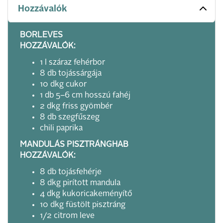
Hozzávalók
BORLEVES
HOZZÁVALÓK:
1 l száraz fehérbor
8 db tojássárgája
10 dkg cukor
1 db 5–6 cm hosszú fahéj
2 dkg friss gyömbér
8 db szegfűszeg
chili paprika
MANDULÁS PISZTRÁNGHAB
HOZZÁVALÓK:
8 db tojásfehérje
8 dkg pirított mandula
4 dkg kukoricakeményítő
10 dkg füstölt pisztráng
1/2 citrom leve