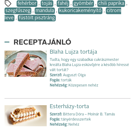
fehérbor
,
tojás
,
fahéj
,
gyömbér
,
chili paprika
,
szegfűszeg
,
mandula
,
kukoricakeményítő
,
citrom
leve
,
füstölt pisztráng
RECEPTAJÁNLÓ
Blaha Lujza tortája
Tudta, hogy egy szabadkai cukrászmester
kreálta Blaha Lujza esküvőjére a később híressé
vált tortát?
Szerző:
Auguszt Olga
Fogás:
torták
Nehézség:
Közepesen nehéz
Esterházy-torta
Szerző:
Bittera Dóra – Molnár B. Tamás
Fogás:
tányérdesszertek
Nehézség:
Nehéz