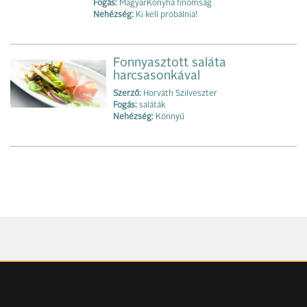
Fogás:
MagyarKonyha finomság
Nehézség:
Ki kell próbálnia!
Fonnyasztott saláta
harcsasonkával
Szerző:
Horváth Szilveszter
Fogás:
saláták
Nehézség:
Könnyű