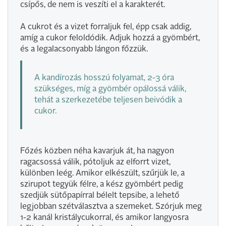
csípős, de nem is veszíti el a karakterét.
A cukrot és a vizet forraljuk fel, épp csak addig,
amíg a cukor feloldódik. Adjuk hozzá a gyömbért,
és a legalacsonyabb lángon főzzük.
A kandírozás hosszú folyamat, 2-3 óra
szükséges, míg a gyömbér opálossá válik,
tehát a szerkezetébe teljesen beivódik a
cukor.
Főzés közben néha kavarjuk át, ha nagyon
ragacsossá válik, pótoljuk az elforrt vizet,
különben leég. Amikor elkészült, szűrjük le, a
szirupot tegyük félre, a kész gyömbért pedig
szedjük sütőpapírral bélelt tepsibe, a lehető
legjobban szétválasztva a szemeket. Szórjuk meg
1-2 kanál kristálycukorral, és amikor langyosra