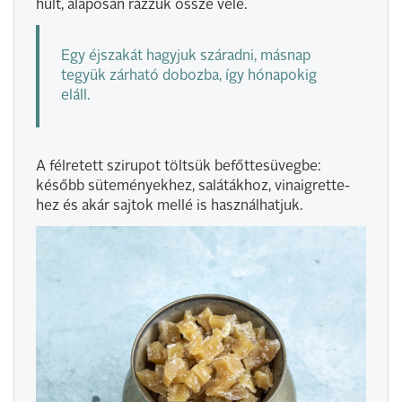
hűlt, alaposan rázzuk össze vele.
Egy éjszakát hagyjuk száradni, másnap
tegyük zárható dobozba, így hónapokig
eláll.
A félretett szirupot töltsük befőttesüvegbe:
később süteményekhez, salátákhoz, vinaigrette-
hez és akár sajtok mellé is használhatjuk.