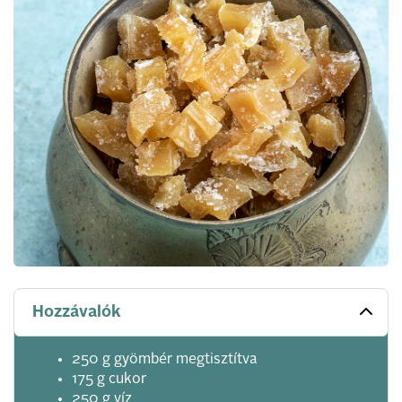
Hozzávalók
250 g gyömbér megtisztítva
175 g cukor
250 g víz