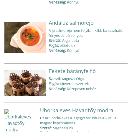
Nehézség:
Könnyű
Andalúz salmorejo
A jó salmorejo nem folyik, inkább kanalazható,
fényes és bársonyos.
Szerző:
Veganeeta
Fogás:
előételek
Nehézség:
Könnyű
Fekete bárányfelhő
Szerző:
Auguszt Olga
Fogás:
tányérdesszertek
Nehézség:
Közepesen nehéz
Uborkaleves Havadtőy módra
Ez az uborkaleves a legegyszerűbb kaja – véli a
magyar képzőművész.
Szerző:
Saját séfünk