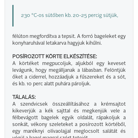
230 °C-os sütőben kb. 20-25 percig sütjük,
félúton megfordítva a tepsit. A forró bageleket egy
konyharuhával letakarva hagyjuk kihűlni.
POSÍROZOTT KÖRTE ELKÉSZÍTÉSE:
A körtéket megpucoljuk, aljukból egy keveset
levágunk, hogy megálljanak a lábasban. Felöntjük
őket a ciderrel, hozzáadjuk a fűszereket és a sót,
és kb. 10 perc alatt puhára pároljuk.
TÁLALÁS:
A szendvicsek összeállításához a krémsajtot
kikeverjük a kék sajttal és megkenjük vele a
félbevágott bagelek egyik oldalát, rápakoljuk a
sonkát, vékony szeleteket a posírozott körtéből,
egy maréknyi olívaolajjal meglocsolt salátát és