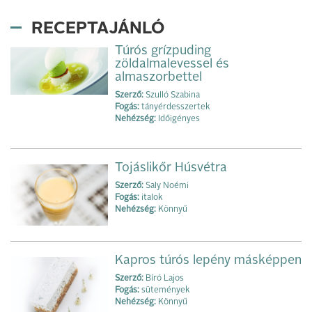
RECEPTAJÁNLÓ
Túrós grízpuding
zöldalmalevessel és
almaszorbettel
Szerző:
Szulló Szabina
Fogás:
tányérdesszertek
Nehézség:
Időigényes
Tojáslikőr Húsvétra
Szerző:
Saly Noémi
Fogás:
italok
Nehézség:
Könnyű
Kapros túrós lepény másképpen
Szerző:
Bíró Lajos
Fogás:
sütemények
Nehézség:
Könnyű