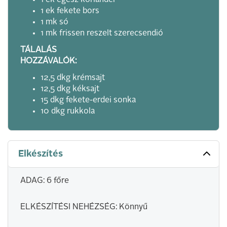
1 ek egész koriander
1 ek fekete bors
1 mk só
1 mk frissen reszelt szerecsendió
TÁLALÁS
HOZZÁVALÓK:
12,5 dkg krémsajt
12,5 dkg kéksajt
15 dkg fekete-erdei sonka
10 dkg rukkola
Elkészítés
ADAG: 6 főre
ELKÉSZÍTÉSI NEHÉZSÉG: Könnyű