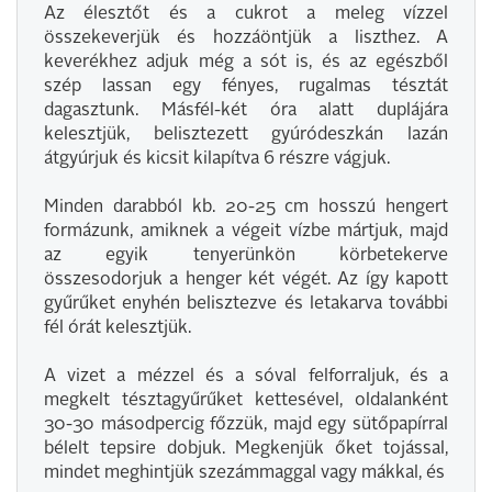
Az élesztőt és a cukrot a meleg vízzel
összekeverjük és hozzáöntjük a liszthez. A
keverékhez adjuk még a sót is, és az egészből
szép lassan egy fényes, rugalmas tésztát
dagasztunk. Másfél-két óra alatt duplájára
kelesztjük, belisztezett gyúródeszkán lazán
átgyúrjuk és kicsit kilapítva 6 részre vágjuk.
Minden darabból kb. 20-25 cm hosszú hengert
formázunk, amiknek a végeit vízbe mártjuk, majd
az egyik tenyerünkön körbetekerve
összesodorjuk a henger két végét. Az így kapott
gyűrűket enyhén belisztezve és letakarva további
fél órát kelesztjük.
A vizet a mézzel és a sóval felforraljuk, és a
megkelt tésztagyűrűket kettesével, oldalanként
30-30 másodpercig főzzük, majd egy sütőpapírral
bélelt tepsire dobjuk. Megkenjük őket tojással,
mindet meghintjük szezámmaggal vagy mákkal, és