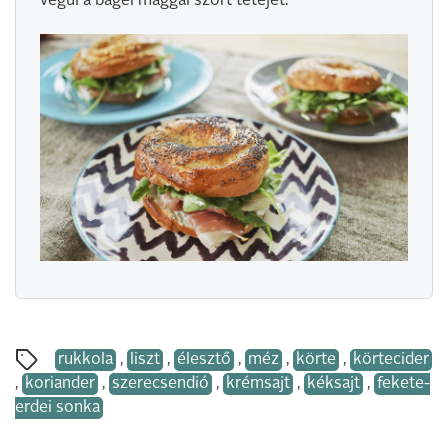
végül a bagel maggal szórt tetejét.
rukkola
,
liszt
,
élesztő
,
méz
,
körte
,
körtecider
,
koriander
,
szerecsendió
,
krémsajt
,
kéksajt
,
fekete-
erdei sonka