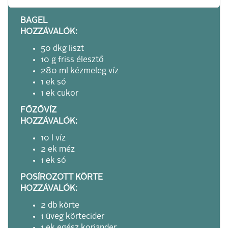
BAGEL
HOZZÁVALÓK:
50 dkg liszt
10 g friss élesztő
280 ml kézmeleg víz
1 ek só
1 ek cukor
FŐZŐVÍZ
HOZZÁVALÓK:
10 l víz
2 ek méz
1 ek só
POSÍROZOTT KÖRTE
HOZZÁVALÓK:
2 db körte
1 üveg körtecider