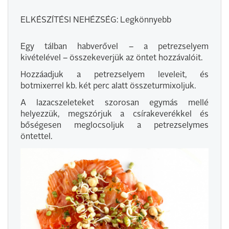
ELKÉSZÍTÉSI NEHÉZSÉG: Legkönnyebb
Egy tálban habverővel – a petrezselyem
kivételével – összekeverjük az öntet hozzávalóit.
Hozzáadjuk a petrezselyem leveleit, és
botmixerrel kb. két perc alatt összeturmixoljuk.
A lazacszeleteket szorosan egymás mellé
helyezzük, megszórjuk a csírakeverékkel és
bőségesen meglocsoljuk a petrezselymes
öntettel.