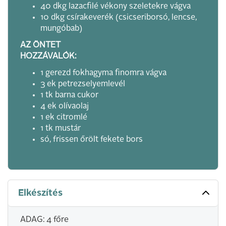
40 dkg lazacfilé vékony szeletekre vágva
10 dkg csírakeverék (csicseriborsó, lencse,
mungóbab)
AZ ÖNTET
HOZZÁVALÓK:
1 gerezd fokhagyma finomra vágva
3 ek petrezselyemlevél
1 tk barna cukor
4 ek olívaolaj
1 ek citromlé
1 tk mustár
só, frissen őrölt fekete bors
Elkészítés
ADAG: 4 főre