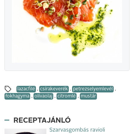
lazacfilé
,
csírakeverék
,
petrezselyemlevél
,
fokhagyma
,
olívaolaj
,
citromlé
,
mustár
RECEPTAJÁNLÓ
Szarvasgombás ravioli