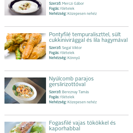
Szerző:
Merczi Gábor
Fogás:
főételek
Nehézség:
Közepesen nehéz
Pontyfilé tempuraliszttel, sült
cukkinivirággal és lila hagymával
Szerző:
Segal Viktor
Fogás:
főételek
Nehézség:
Könnyű
Nyúlcomb parajos
gerslirizottóval
Szerző:
Bereznay Tamás
Fogás:
főételek
Nehézség:
Közepesen nehéz
Fogasfilé vajas tökökkel és
kaporhabbal