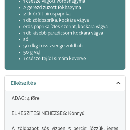
1 csésze vágott vöröshagyma
2 gerezd zúzott fokhagyma
2 tk őrölt pirospaprika
1 db zöldpaprika, kockára vágva
erős paprika ízlés szerint, kockára vágva
1 db kisebb paradicsom kockára vágva
só
50 dkg friss zsenge zöldbab
50 g vaj
1 csésze tejföl simára keverve
Elkészítés
ADAG: 4 főre
ELKÉSZÍTÉSI NEHÉZSÉG: Könnyű
A zöldbabot sós vízben 5 percig főzzük, jeges