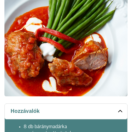
Hozzávalók
8 db báránymadárka