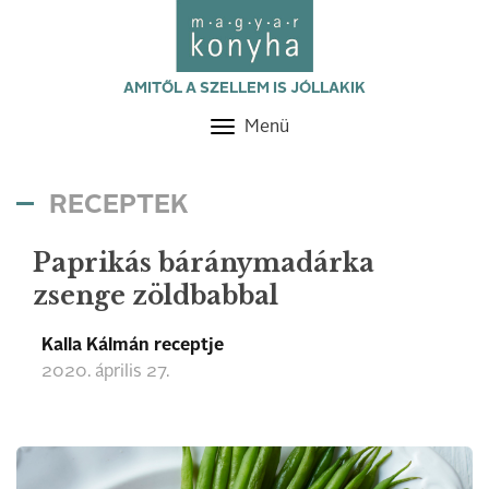
AMITŐL A SZELLEM IS JÓLLAKIK
Menü
Toggle
navigation
RECEPTEK
Paprikás báránymadárka
zsenge zöldbabbal
Kalla Kálmán receptje
2020. április 27.