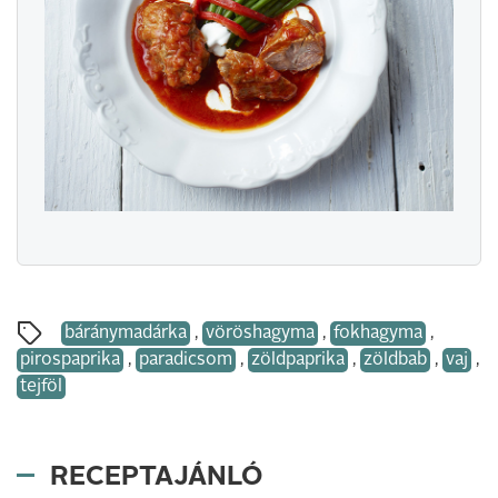
báránymadárka
,
vöröshagyma
,
fokhagyma
,
pirospaprika
,
paradicsom
,
zöldpaprika
,
zöldbab
,
vaj
,
tejföl
RECEPTAJÁNLÓ