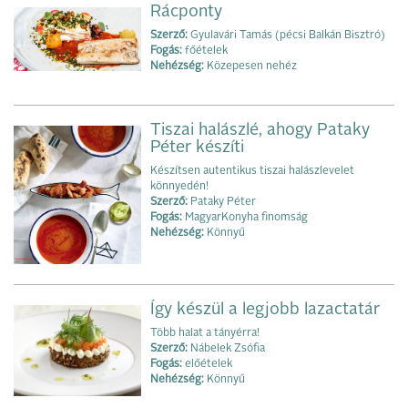
Rácponty
Szerző:
Gyulavári Tamás (pécsi Balkán Bisztró)
Fogás:
főételek
Nehézség:
Közepesen nehéz
Tiszai halászlé, ahogy Pataky
Péter készíti
Készítsen autentikus tiszai halászlevelet
könnyedén!
Szerző:
Pataky Péter
Fogás:
MagyarKonyha finomság
Nehézség:
Könnyű
Így készül a legjobb lazactatár
Több halat a tányérra!
Szerző:
Nábelek Zsófia
Fogás:
előételek
Nehézség:
Könnyű