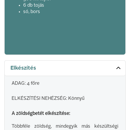
6 db tojás
só, bors
Elkészítés
ADAG: 4 főre
ELKÉSZÍTÉSI NEHÉZSÉG: Könnyű
A zöldségbetét elkészítése:
Többféle zöldség, mindegyik más készültségi