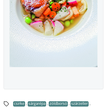
csirke
,
sárgarépa
,
zöldborsó
,
szárzeller
,