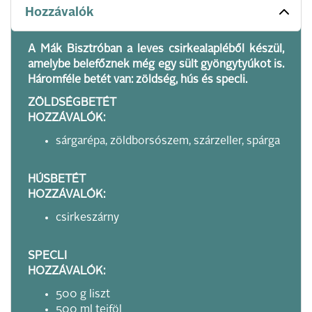
Hozzávalók
A Mák Bisztróban a leves csirkealapléből készül,
amelybe belefőznek még egy sült gyöngytyúkot is.
Háromféle betét van: zöldség, hús és specli.
ZÖLDSÉGBETÉT
HOZZÁVALÓK:
sárgarépa, zöldborsószem, szárzeller, spárga
HÚSBETÉT
HOZZÁVALÓK:
csirkeszárny
SPECLI
HOZZÁVALÓK:
500 g liszt
500 ml tejföl