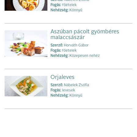
Fogás:
főételek
Nehézség:
Könnyű
Aszúban pácolt gyömbéres
malaccsászár
Szerző:
Horváth Gábor
Fogás:
főételek
Nehézség:
Közepesen nehéz
Orjaleves
Szerző:
Nábelek Zsófia
Fogás:
levesek
Nehézség:
Könnyű