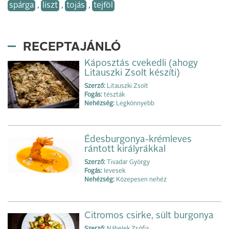
spárga
,
liszt
,
tojás
,
tejföl
RECEPTAJÁNLÓ
Káposztás cvekedli (ahogy
Litauszki Zsolt készíti)
Szerző:
Litauszki Zsolt
Fogás:
tészták
Nehézség:
Legkönnyebb
Édesburgonya-krémleves
rántott királyrákkal
Szerző:
Tivadar György
Fogás:
levesek
Nehézség:
Közepesen nehéz
Citromos csirke, sült burgonya
Szerző:
Nábelek Zsófia