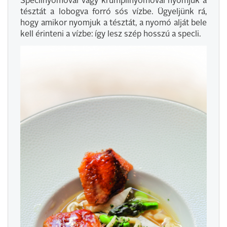
Speclinyomóval vagy krumplinyomóval nyomjuk a
tésztát a lobogva forró sós vízbe. Ügyeljünk rá,
hogy amikor nyomjuk a tésztát, a nyomó alját bele
kell érinteni a vízbe: így lesz szép hosszú a specli.