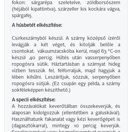
fokon: sárgarépa szeletelve, zöldborsószem
(héjából kipattintva), szárzeller kis kockára vágva,
spárgafej.
A húsbetét elkészítése:
Csirkeszárnyból készül. A szárny középső ízéről
levágják a két véget, és kitolják belőle a
csontokat. vákuumzacskóba kerül, majd 63 °C-on
készül 40 percig. Hűtés után vasserpenyőben
ropogósra sütik. Háztartásban a szárnyat hideg
vízben tesszük fel, felforraljuk, majd hagyjuk a
lében kihűlni. Leszárítjuk, sózzuk, serpenyőben
ropogósra sütjük. (Ez csupán egy példa, a szárny
sokféleképpen készíthető.)
A specli elkészítése:
A hozzávalókat keverőtálban összekeverjük, és
alaposan kidolgozzuk (ellentétben a galuskával).
Használhatunk fakanalat vagy kézi keverőgépet is
(dagasztókarral), mintegy 10 percig keverjük.