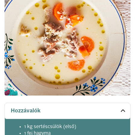
Hozzávalók
1 kg sertéscsülök (első)
1 fej hagyma