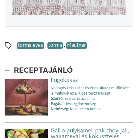
tormaleves
,
torma
,
Mautner
RECEPTAJÁNLÓ
Fügekeksz
Ropogós kekszként és édes, illatos muffinként
is működik ez a fügés tésztarecept!
Szerző:
Száraz Zsuzsanna
Fogás:
édesség/ínyencség
Nehézség:
Közepesen nehéz
Gallio pulykamell pak choy-jal ,
wakameval és kókusztejes