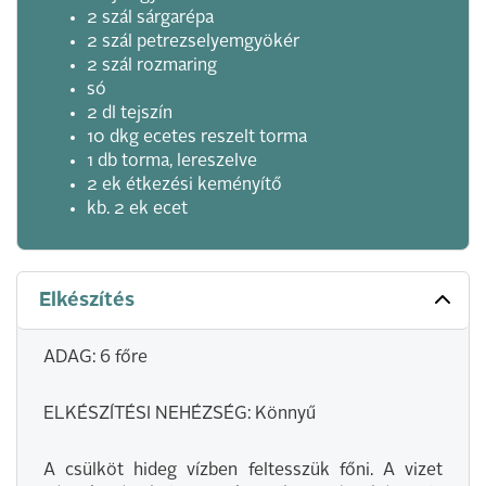
2 szál sárgarépa
2 szál petrezselyemgyökér
2 szál rozmaring
só
2 dl tejszín
10 dkg ecetes reszelt torma
1 db torma, lereszelve
2 ek étkezési keményítő
kb. 2 ek ecet
Elkészítés
ADAG: 6 főre
ELKÉSZÍTÉSI NEHÉZSÉG: Könnyű
A csülköt hideg vízben feltesszük főni. A vizet