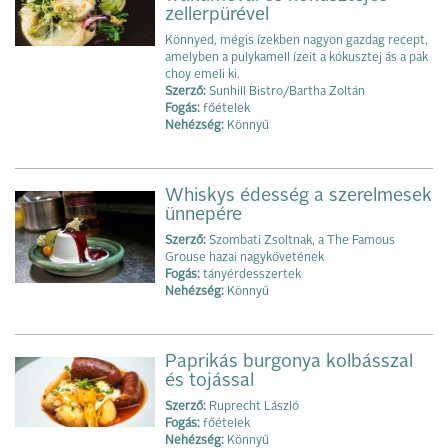
zellerpürével
Könnyed, mégis ízekben nagyon gazdag recept,
amelyben a pulykamell ízeit a kókusztej ás a pak
choy emeli ki.
Szerző:
Sunhill Bistro/Bartha Zoltán
Fogás:
főételek
Nehézség:
Könnyű
Whiskys édesség a szerelmesek
ünnepére
Szerző:
Szombati Zsoltnak, a The Famous
Grouse hazai nagykövetének
Fogás:
tányérdesszertek
Nehézség:
Könnyű
Paprikás burgonya kolbásszal
és tojással
Szerző:
Ruprecht László
Fogás:
főételek
Nehézség:
Könnyű