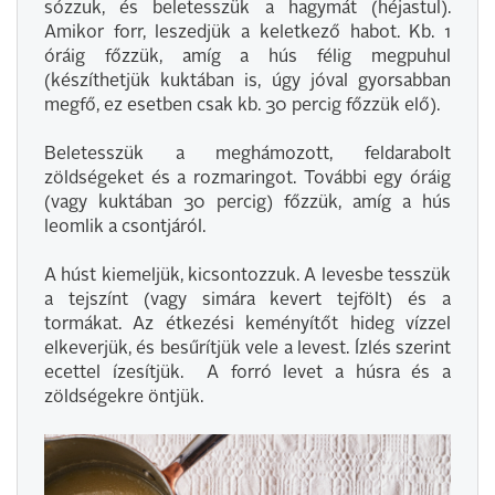
sózzuk, és beletesszük a hagymát (héjastul).
Amikor forr, leszedjük a keletkező habot. Kb. 1
óráig főzzük, amíg a hús félig megpuhul
(készíthetjük kuktában is, úgy jóval gyorsabban
megfő, ez esetben csak kb. 30 percig főzzük elő).
Beletesszük a meghámozott, feldarabolt
zöldségeket és a rozmaringot. További egy óráig
(vagy kuktában 30 percig) főzzük, amíg a hús
leomlik a csontjáról.
A húst kiemeljük, kicsontozzuk. A levesbe tesszük
a tejszínt (vagy simára kevert tejfölt) és a
tormákat. Az étkezési keményítőt hideg vízzel
elkeverjük, és besűrítjük vele a levest. Ízlés szerint
ecettel ízesítjük. A forró levet a húsra és a
zöldségekre öntjük.